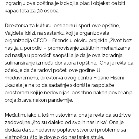
izgradnju ova opština je izdvojila plac i objekat će biti
kapaciteta za 30 osoba.
Direktorka za kulturu, omladinu i sport ove opštine,
Valjdete Idrizi, na sastanku koji je organizovala
organizacija CECD – Friends u okviru projekta „Život bez
nasilja u porodici – promovisanje zaštitnih mehanizama
od nasilja u porodici“ saopštila je da je ova izgradnja
sufinansiranje između donatora i opštine. Ona je rekla da
očekuje da će radovi početi ove godine. U
međuvremenu, direktorka ovog centra Fidane Hiseni
ukazala je na to da sadašnje sklonište raspolaže
prostorom koji je nedovoljan, posebno nakon povećanja
broja žrtava nakon pandemije.
Međutim, iako u lošim uslovima, ona je rekla da su žrtve
zadovoljne „što su daleko od svojih nasilnika”. Ona je
dodala da su nedavne poplave stvorile i probleme sa
vlažnošću, što je dovelo do nestanka struje.