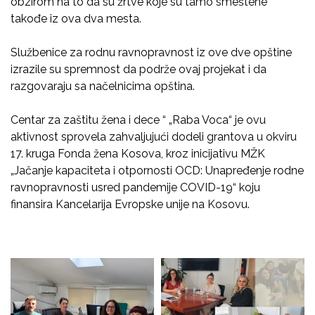
obzirom na to da su žrtve koje su tamo smeštene
takođe iz ova dva mesta.
Službenice za rodnu ravnopravnost iz ove dve opštine
izrazile su spremnost da podrže ovaj projekat i da
razgovaraju sa načelnicima opština.
Centar za zaštitu žena i dece “ „Raba Voca“ je ovu
aktivnost sprovela zahvaljujući dodeli grantova u okviru
17. kruga Fonda žena Kosova, kroz inicijativu MŽK
„Jačanje kapaciteta i otpornosti OCD: Unapređenje rodne
ravnopravnosti usred pandemije COVID-19“ koju
finansira Kancelarija Evropske unije na Kosovu.