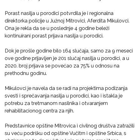
Porast nasilja u porodici potvrdila je i regionalna
direktorka policije u Južnoj Mitrovici, Aferdita Mikulovci.
Ona je rekla da se u poslednje 4 godine beleži
kontinuirani porast prijava nasilja u porodici.
Dok je prošle godine bilo 164 slučaja, samo za 9 meseci
ove godine prijavljen je 201 slučaj nasilja u porodici, a u
2020. broj prijava se povećao za 75% u odnosu na
prethodnu godinu.
Mikulovci je navela da se radi na projektima podizanja
svesti i sprečavanja nasilja u porodici, kao i istakla je
potrebu za tretmanom nasilnika i otvaranjem
rehabilitacionog centra za njih.
Predstavnice opštine Mitrovica i civilnog društva zatražili
su veću podršku od opštine Vučitrn i opštine Srbica, s