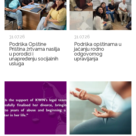
31.07.26
31.07.26
Podrška Opštine
Podrška opštinama u
Priština žrtvama nasilja
jačanju rodno
u porodici i
odgovornog
unapređenju socijalnih
upravljanja
usluga