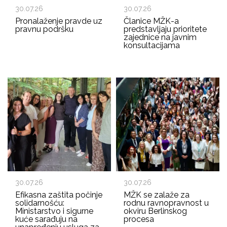
30.07.26
30.07.26
Pronalaženje pravde uz
Članice MŽK-a
pravnu podršku
predstavljaju prioritete
zajednice na javnim
konsultacijama
30.07.26
30.07.26
Efikasna zaštita počinje
MŽK se zalaže za
solidarnošću:
rodnu ravnopravnost u
Ministarstvo i sigurne
okviru Berlinskog
kuće sarađuju na
procesa