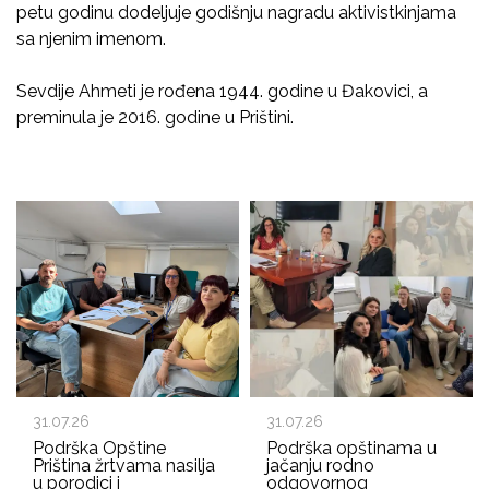
petu godinu dodeljuje godišnju nagradu aktivistkinjama
sa njenim imenom.
Sevdije Ahmeti je rođena 1944. godine u Đakovici, a
preminula je 2016. godine u Prištini.
31.07.26
31.07.26
Podrška Opštine
Podrška opštinama u
Priština žrtvama nasilja
jačanju rodno
u porodici i
odgovornog