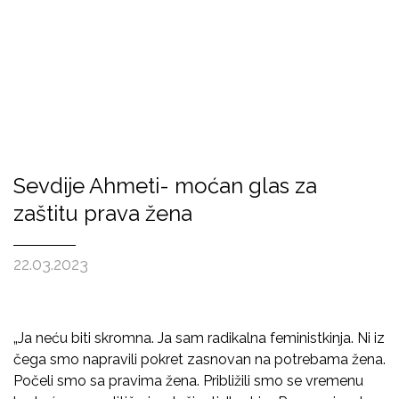
Sevdije Ahmeti- moćan glas za
zaštitu prava žena
22.03.2023
„Ja neću biti skromna. Ja sam radikalna feministkinja. Ni iz
čega smo napravili pokret zasnovan na potrebama žena.
Počeli smo sa pravima žena. Približili smo se vremenu