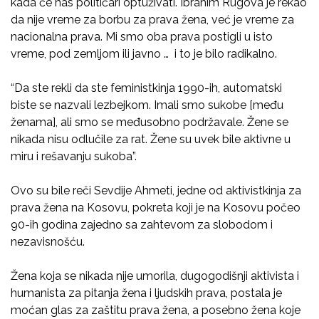
kada će nas političari optuživati. Ibrahim Rugova je rekao
da nije vreme za borbu za prava žena, već je vreme za
nacionalna prava. Mi smo oba prava postigli u isto
vreme, pod zemljom ili javno … i to je bilo radikalno.
“Da ste rekli da ste feministkinja 1990-ih, automatski
biste se nazvali lezbejkom. Imali smo sukobe [među
ženama], ali smo se međusobno podržavale. Žene se
nikada nisu odlučile za rat. Žene su uvek bile aktivne u
miru i rešavanju sukoba”.
Ovo su bile reči Sevdije Ahmeti, jedne od aktivistkinja za
prava žena na Kosovu, pokreta koji je na Kosovu počeo
90-ih godina zajedno sa zahtevom za slobodom i
nezavisnošću.
Žena koja se nikada nije umorila, dugogodišnji aktivista i
humanista za pitanja žena i ljudskih prava, postala je
moćan glas za zaštitu prava žena, a posebno žena koje