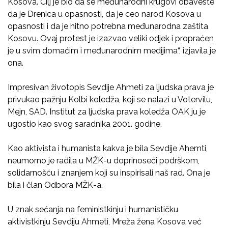
Kosova. Cilj je bio da se međunarodni krugovi obaveste
da je Drenica u opasnosti, da je ceo narod Kosova u
opasnosti i da je hitno potrebna međunarodna zaštita
Kosovu. Ovaj protest je izazvao veliki odjek i propraćen
je u svim domaćim i međunarodnim medijima“, izjavila je
ona.
Impresivan životopis Sevdije Ahmeti za ljudska prava je
privukao pažnju Kolbi koledža, koji se nalazi u Votervilu,
Mejn, SAD. Institut za ljudska prava koledža OAK ju je
ugostio kao svog saradnika 2001. godine.
Kao aktivista i humanista kakva je bila Sevdije Ahemti,
neumorno je radila u MŽK-u doprinoseći podrškom,
solidarnošću i znanjem koji su inspirisali naš rad. Ona je
bila i član Odbora MŽK-a.
U znak sećanja na feministkinju i humanističku
aktivistkinju Sevdiju Ahmeti, Mreža žena Kosova već