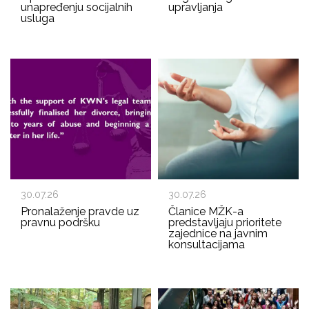
unapređenju socijalnih
upravljanja
usluga
30.07.26
30.07.26
Pronalaženje pravde uz
Članice MŽK-a
pravnu podršku
predstavljaju prioritete
zajednice na javnim
konsultacijama