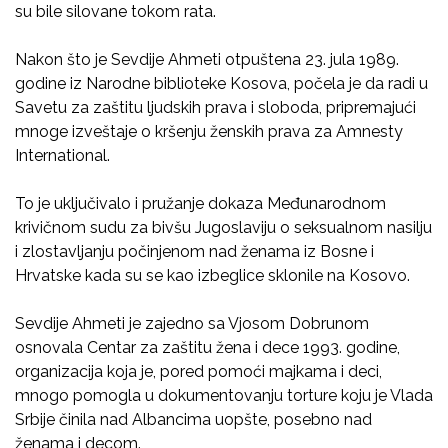
su bile silovane tokom rata.
Nakon što je Sevdije Ahmeti otpuštena 23. jula 1989.
godine iz Narodne biblioteke Kosova, počela je da radi u
Savetu za zaštitu ljudskih prava i sloboda, pripremajući
mnoge izveštaje o kršenju ženskih prava za Amnesty
International.
To je uključivalo i pružanje dokaza Međunarodnom
krivičnom sudu za bivšu Jugoslaviju o seksualnom nasilju
i zlostavljanju počinjenom nad ženama iz Bosne i
Hrvatske kada su se kao izbeglice sklonile na Kosovo.
Sevdije Ahmeti je zajedno sa Vjosom Dobrunom
osnovala Centar za zaštitu žena i dece 1993. godine,
organizacija koja je, pored pomoći majkama i deci,
mnogo pomogla u dokumentovanju torture koju je Vlada
Srbije činila nad Albancima uopšte, posebno nad
ženama i decom.