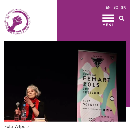
EN
SQ
SR
MENI
Foto: Artpolis