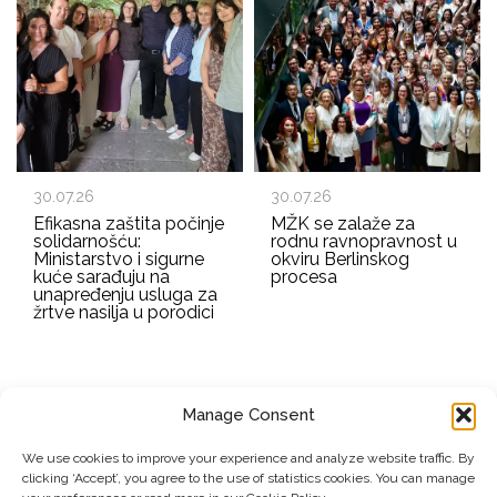
30.07.26
30.07.26
Efikasna zaštita počinje
MŽK se zalaže za
solidarnošću:
rodnu ravnopravnost u
Ministarstvo i sigurne
okviru Berlinskog
kuće sarađuju na
procesa
unapređenju usluga za
žrtve nasilja u porodici
Manage Consent
EMAIL ADDRESS
We use cookies to improve your experience and analyze website traffic. By
clicking ‘Accept’, you agree to the use of statistics cookies. You can manage
Submit