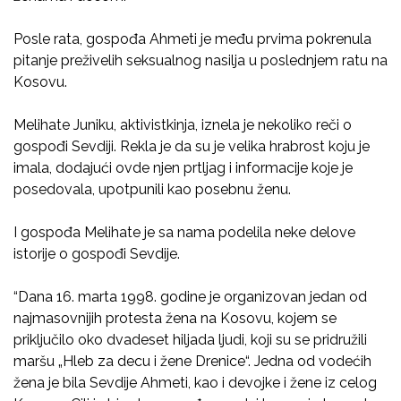
Posle rata, gospođa Ahmeti je među prvima pokrenula
pitanje preživelih seksualnog nasilja u poslednjem ratu na
Kosovu.
Melihate Juniku, aktivistkinja, iznela je nekoliko reči o
gospođi Sevdiji. Rekla je da su je velika hrabrost koju je
imala, dodajući ovde njen prtljag i informacije koje je
posedovala, upotpunili kao posebnu ženu.
I gospođa Melihate je sa nama podelila neke delove
istorije o gospođi Sevdije.
“Dana 16. marta 1998. godine je organizovan jedan od
najmasovnijih protesta žena na Kosovu, kojem se
priključilo oko dvadeset hiljada ljudi, koji su se pridružili
maršu „Hleb za decu i žene Drenice“. Jedna od vodećih
žena je bila Sevdije Ahmeti, kao i devojke i žene iz celog