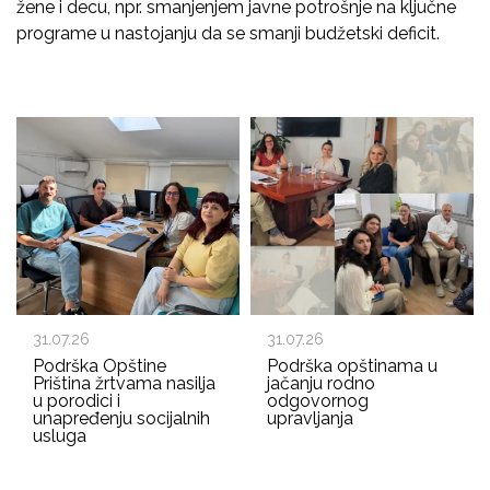
žene i decu, npr. smanjenjem javne potrošnje na ključne
programe u nastojanju da se smanji budžetski deficit.
31.07.26
31.07.26
Podrška Opštine
Podrška opštinama u
Priština žrtvama nasilja
jačanju rodno
u porodici i
odgovornog
unapređenju socijalnih
upravljanja
usluga