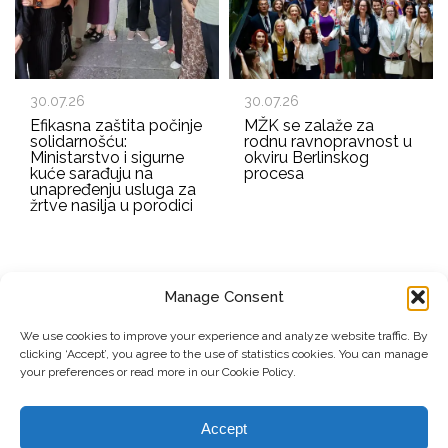
30.07.26
30.07.26
Efikasna zaštita počinje
MŽK se zalaže za
solidarnošću:
rodnu ravnopravnost u
Ministarstvo i sigurne
okviru Berlinskog
kuće sarađuju na
procesa
unapređenju usluga za
žrtve nasilja u porodici
Manage Consent
EMAIL ADDRESS
We use cookies to improve your experience and analyze website traffic. By
clicking ‘Accept’, you agree to the use of statistics cookies. You can manage
Submit
your preferences or read more in our Cookie Policy.
Accept
© Copyright, 2026 . Mreža Žena Kosova. Sva prava zadržana.