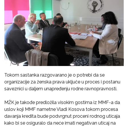
Tokom sastanka razgovarano je o potrebi da se
organizacije za ženska prava uključe u proces i postanu
saveznici u daljem unapređenju rodne ravnopravnosti.
MŽK je takođe predložila visokim gostima iz MMF-a da
uslov koji MMF nametne Vladi Kosova tokom procesa
davanja kredita bude podvrgnut proceni rodnog uticaja
kako bi se osiguralo da neće imati negativan uticaj na