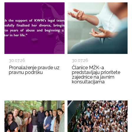
30.07.26
30.07.26
Pronalaženje pravde uz
Članice MŽK-a
pravnu podršku
predstavljaju prioritete
zajednice na javnim
konsultacijama