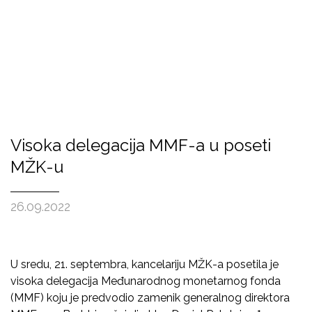
Visoka delegacija MMF-a u poseti
MŽK-u
26.09.2022
U sredu, 21. septembra, kancelariju MŽK-a posetila je
visoka delegacija Međunarodnog monetarnog fonda
(MMF) koju je predvodio zamenik generalnog direktora