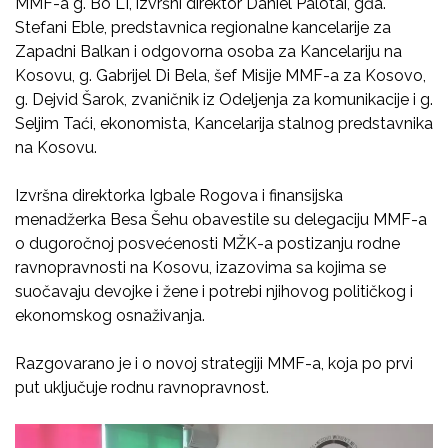
MMF-a g. Bo LI, izvršni direktor Daniel Palotai, gđa.
Stefani Eble, predstavnica regionalne kancelarije za
Zapadni Balkan i odgovorna osoba za Kancelariju na
Kosovu, g. Gabrijel Di Bela, šef Misije MMF-a za Kosovo,
g. Dejvid Šarok, zvaničnik iz Odeljenja za komunikacije i g.
Seljim Taći, ekonomista, Kancelarija stalnog predstavnika
na Kosovu.
Izvršna direktorka Igbale Rogova i finansijska
menadžerka Besa Šehu obavestile su delegaciju MMF-a
o dugoročnoj posvećenosti MŽK-a postizanju rodne
ravnopravnosti na Kosovu, izazovima sa kojima se
suočavaju devojke i žene i potrebi njihovog političkog i
ekonomskog osnaživanja.
Razgovarano je i o novoj strategiji MMF-a, koja po prvi
put uključuje rodnu ravnopravnost.