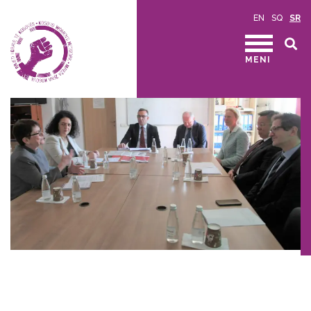
EN
SQ
SR
MENI