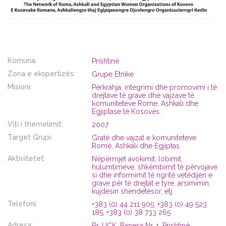
Komuna:
Prishtinë
Zona e ekspertizës:
Grupe Etnike
Misioni:
Përkrahja, integrimi dhe promovimi i të
drejtave të grave dhe vajzave të
komuniteteve Rome, Ashkali dhe
Egjiptase të Kosovës.
Viti i themelimit:
2007
Target Grupi:
Gratë dhe vajzat e komuniteteve
Romë, Ashkali dhe Egjiptas.
Aktivitetet:
Nëpërmjet avokimit, lobimit,
hulumtimeve, shkëmbimit të përvojave
si dhe informimit të ngritë vetëdijen e
grave për të drejtat e tyre, arsimimin,
kujdesin shendetesor, etj.
Telefoni:
+383 (0) 44 211 905; +383 (0) 49 523
185; +383 (0) 38 733 265
Adresa:
Rr. UÇK, Banesa Nr. 1, Prishtinë