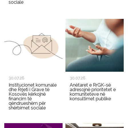
sociale
30.07.26
30.07.26
Institucionet komunale
Anëtaret e RrGK-së
dhe Rrjeti i Grave të
adresojnë prioritetet e
Kosovës kërkojnë
komuniteteve në
financim të
konsultimet publike
qëndrueshëm për
shërbimet sociale