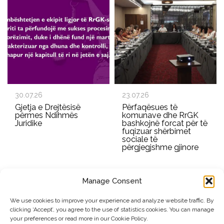
30.07.26
23.07.26
Gjetja e Drejtësisë
Përfaqësues të
përmes Ndihmës
komunave dhe RrGK
Juridike
bashkojnë forcat për të
fuqizuar shërbimet
sociale të
përgjegjshme gjinore
Manage Consent
REGJISTROHU PËR BULETININ E RRGK-SË
We use cookies to improve your experience and analyze website traffic. By
clicking ‘Accept’, you agree to the use of statistics cookies. You can manage
Dërgo
your preferences or read more in our Cookie Policy.