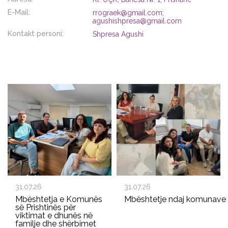
E-Mail:
rrograek@gmail.com;
agushishpresa@gmail.com
Kontakt personi:
Shpresa Agushi
31.07.26
31.07.26
Mbështetja e Komunës
Mbështetje ndaj komunave p
së Prishtinës për
viktimat e dhunës në
familje dhe shërbimet