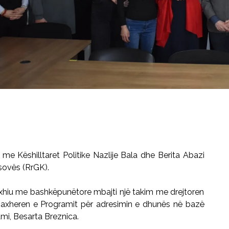
 me Këshilltaret Politike Nazlije Bala dhe Berita Abazi
osovës (RrGK).
Haxhiu me bashkëpunëtore mbajti një takim me drejtoren
axheren e Programit për adresimin e dhunës në bazë
ami, Besarta Breznica.