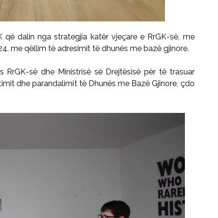
K që dalin nga strategjia katër vjeçare e RrGK-së, me
024, me qëllim të adresimit të dhunës me bazë gjinore.
RrGK-së dhe Ministrisë së Drejtësisë për të trasuar
timit dhe parandalimit të Dhunës me Bazë Gjinore, çdo