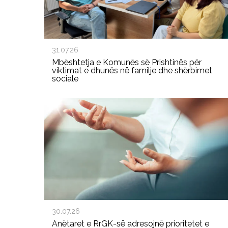
31.07.26
Mbështetja e Komunës së Prishtinës për
viktimat e dhunës në familje dhe shërbimet
sociale
30.07.26
Anëtaret e RrGK-së adresojnë prioritetet e