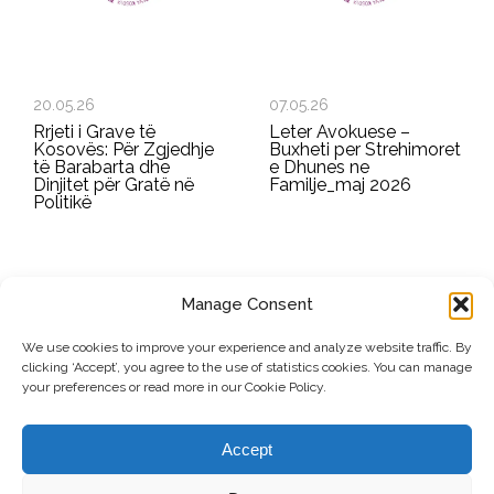
20.05.26
07.05.26
Rrjeti i Grave të
Leter Avokuese –
Kosovës: Për Zgjedhje
Buxheti per Strehimoret
të Barabarta dhe
e Dhunes ne
Dinjitet për Gratë në
Familje_maj 2026
Politikë
Manage Consent
REGJISTROHU PËR BULETININ E RRGK-SË
We use cookies to improve your experience and analyze website traffic. By
clicking ‘Accept’, you agree to the use of statistics cookies. You can manage
Dërgo
your preferences or read more in our Cookie Policy.
© Copyright, 2026 . Rrjeti i Grave të Kosovës. Të gjitha të drejtat e
Accept
rezervuara.