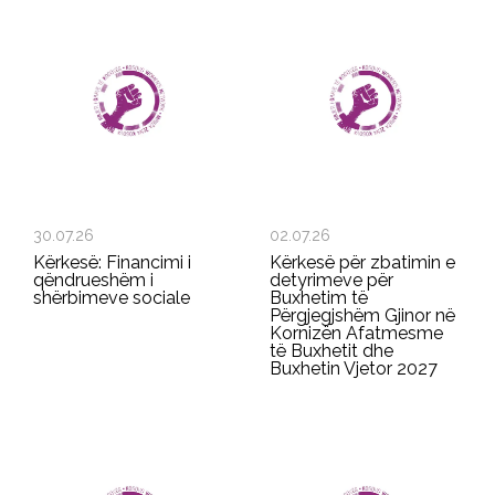
30.07.26
02.07.26
Kërkesë: Financimi i
Kërkesë për zbatimin e
qëndrueshëm i
detyrimeve për
shërbimeve sociale
Buxhetim të
Përgjegjshëm Gjinor në
Kornizën Afatmesme
të Buxhetit dhe
Buxhetin Vjetor 2027