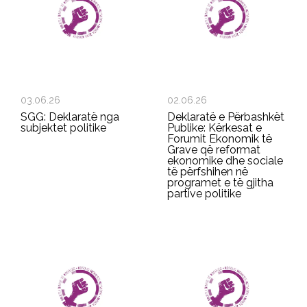
03.06.26
02.06.26
SGG: Deklaratë nga
Deklaratë e Përbashkët
subjektet politike
Publike: Kërkesat e
Forumit Ekonomik të
Grave që reformat
ekonomike dhe sociale
të përfshihen në
programet e të gjitha
partive politike