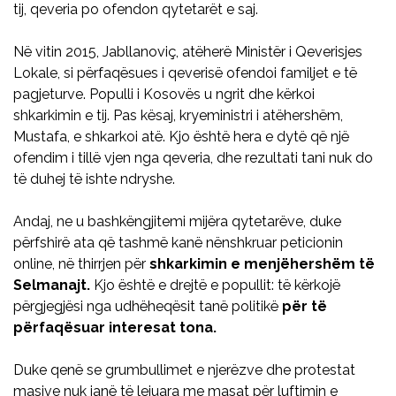
tij, qeveria po ofendon qytetarët e saj.
Në vitin 2015, Jabllanoviç, atëherë Ministër i Qeverisjes
Lokale, si përfaqësues i qeverisë ofendoi familjet e të
pagjeturve. Populli i Kosovës u ngrit dhe kërkoi
shkarkimin e tij. Pas kësaj, kryeministri i atëhershëm,
Mustafa, e shkarkoi atë. Kjo është hera e dytë që një
ofendim i tillë vjen nga qeveria, dhe rezultati tani nuk do
të duhej të ishte ndryshe.
Andaj, ne u bashkëngjitemi mijëra qytetarëve, duke
përfshirë ata që tashmë kanë nënshkruar peticionin
online, në thirrjen për
shkarkimin e menjëhershëm të
Selmanajt.
Kjo është e drejtë e popullit: të kërkojë
përgjegjësi nga udhëheqësit tanë politikë
për të
përfaqësuar interesat tona.
Duke qenë se grumbullimet e njerëzve dhe protestat
masive nuk janë të lejuara me masat për luftimin e