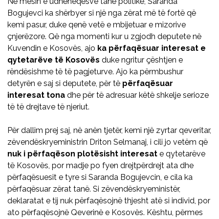
Në mesin e udhëheqësve tanë politikë, Saranda
Bogujevci ka shërbyer si një nga zërat më të fortë që
kemi pasur, duke qenë vetë e mbijetuar e mizorive
çnjerëzore. Që nga momenti kur u zgjodh deputete në
Kuvendin e Kosovës, ajo
ka
përfaqësuar interesat e
qytetarëve të Kosovës
duke ngritur çështjen e
rëndësishme të të pagjeturve. Ajo ka përmbushur
detyrën e saj si deputete, për të
përfaqësuar
interesat tona
dhe për të adresuar këtë shkelje serioze
të të drejtave të njeriut.
Për dallim prej saj, në anën tjetër, kemi një zyrtar qeveritar,
zëvendëskryeministrin Driton Selmanaj, i cili jo vetëm që
nuk i përfaqëson plotësisht interesat
e qytetarëve
të Kosovës, por madje po fyen drejtpërdrejt ata dhe
përfaqësuesit e tyre si Saranda Bogujevcin, e cila ka
përfaqësuar zërat tanë. Si zëvendëskryeministër,
deklaratat e tij nuk përfaqësojnë thjesht atë si individ, por
ato përfaqësojnë Qeverinë e Kosovës. Kështu, përmes