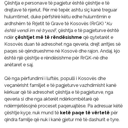
Çështja e personave të pagjetur është çështje e të
drejtave të njeriut. Për më tepër, ashtu siç kanë treguar
hulumtimet, duke përfshirë këtu edhe hulumtimin e
ardhshëm të Rrjetit të Grave të Kosovës (RrGK) “
Ku
është vendi im në tryezë
”, çështja e të pagjeturve është
ndër
çështjet më të rëndësishme
që qytetarët e
Kosovës duan të adresohet nga qeveria, drejt arritjes së
paqes së qëndrueshme në Kosovë dhe rajon. Andaj, kjo
është një çështje e rëndësishme për RrGK-në dhe
anëtaret e saj.
Që nga përfundimi i luftës, populli i Kosovës dhe
veçanërisht familjet e të pagjeturve vazhdimisht kanë
kërkuar që të adresohet çështja e të pagjeturve, nga
qeveria si dhe nga akterët ndërkombëtarë që
ndërmjetësojnë proceset paqeruajtëse. Pa adresuar këtë
çështje kyçe, nuk mund të
ketë paqe të vërtetë
për
qindra familje që nuk i kanë gjetur më të dashurit e tyre.