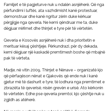
Familjet e të pagjeturve nuk u ndalën asnjëherë. Që nga
përfundimi i luftës, ata vazhdimisht kanë protestuar,
demonstruar dhe kanë ngritur zërin duke kërkuar
përgjigje nga qeveria. Ne kemi qëndruar me ta, duke
dëgjuar rrëfimet dhe thirrjet e tyre për të vërtetën.
Qeveria e Kosovës asnjëherë nuk i dha prioritetin e
merituar kësaj çështjeje. Përkundrazi, për dy dekada,
kemi dëgjuar një kaskadë premtimesh boshe që mbajnë
pak të vërteta.
Madje, në vitin 2009, Thirrjet e Nënave – organizatë kjo
që përfaqëson nënat e Gjakovës që ende nuk i kanë
gjetur më të dashurit e tyre, të lodhura nga premtimet e
zbrazëta të qeverisë, nisën grevën e urisë. Ato kërkonin
të vërtetën. Edhe pse qeveria premtoi, kjo çështje nuk u
zgjidh as atëherë.