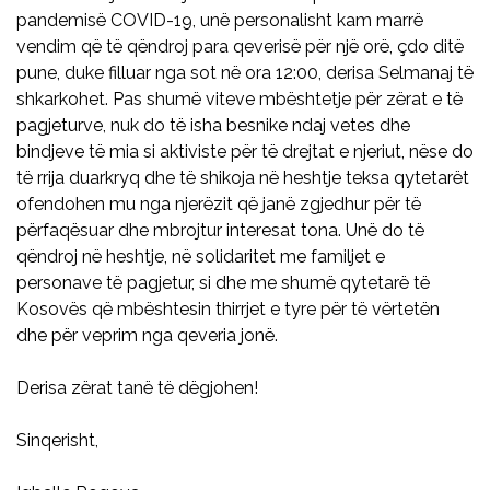
pandemisë COVID-19, unë personalisht kam marrë
vendim që të qëndroj para qeverisë për një orë, çdo ditë
pune, duke filluar nga sot në ora 12:00, derisa Selmanaj të
shkarkohet. Pas shumë viteve mbështetje për zërat e të
pagjeturve, nuk do të isha besnike ndaj vetes dhe
bindjeve të mia si aktiviste për të drejtat e njeriut, nëse do
të rrija duarkryq dhe të shikoja në heshtje teksa qytetarët
ofendohen mu nga njerëzit që janë zgjedhur për të
përfaqësuar dhe mbrojtur interesat tona. Unë do të
qëndroj në heshtje, në solidaritet me familjet e
personave të pagjetur, si dhe me shumë qytetarë të
Kosovës që mbështesin thirrjet e tyre për të vërtetën
dhe për veprim nga qeveria jonë.
Derisa zërat tanë të dëgjohen!
Sinqerisht,