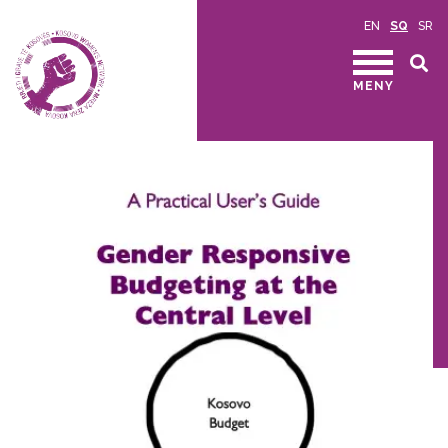
EN
SQ
SR
MENY