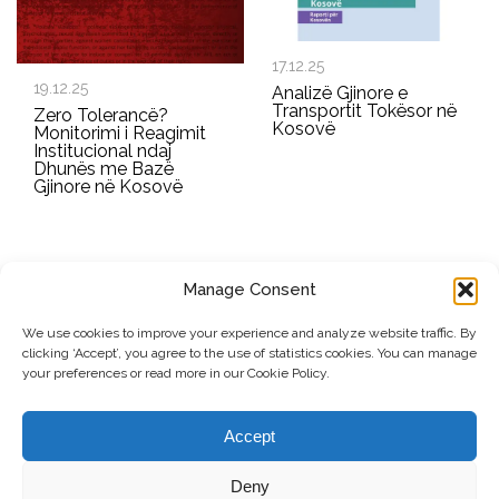
17.12.25
19.12.25
Analizë Gjinore e
Transportit Tokësor në
Zero Tolerancë?
Kosovë
Monitorimi i Reagimit
Institucional ndaj
Dhunës me Bazë
Gjinore në Kosovë
Manage Consent
REGJISTROHU PËR BULETININ E RRGK-SË
We use cookies to improve your experience and analyze website traffic. By
clicking ‘Accept’, you agree to the use of statistics cookies. You can manage
Dërgo
your preferences or read more in our Cookie Policy.
© Copyright, 2026 . Rrjeti i Grave të Kosovës. Të gjitha të drejtat e
Accept
rezervuara.
Deny