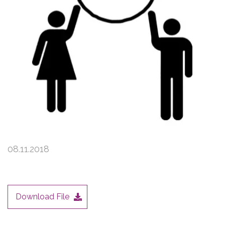
Udhërrëfyes Praktik: Buxhetimi i
Përgjegjshëm Gjinor në Nivel Qendror
08.11.2018
Download File