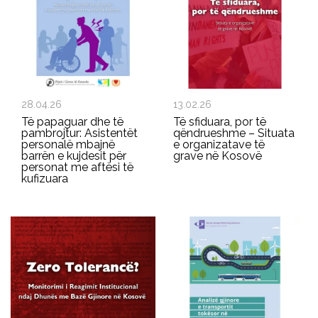
28.04.26
13.02.26
Të papaguar dhe të
Të sfiduara, por të
pambrojtur: Asistentët
qëndrueshme – Situata
personalë mbajnë
e organizatave të
barrën e kujdesit për
grave në Kosovë
personat me aftësi të
kufizuara