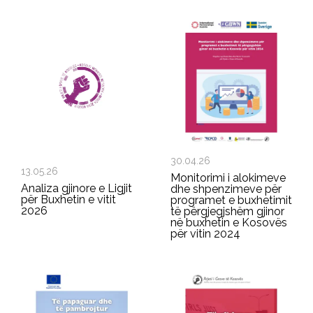
30.04.26
13.05.26
Monitorimi i alokimeve
Analiza gjinore e Ligjit
dhe shpenzimeve për
për Buxhetin e vitit
programet e buxhetimit
2026
të përgjegjshëm gjinor
në buxhetin e Kosovës
për vitin 2024