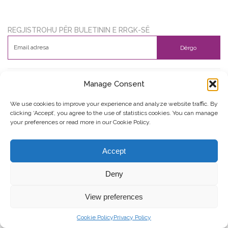
REGJISTROHU PËR BULETININ E RRGK-SË
Dërgo
Manage Consent
© Copyright, 2026 . Rrjeti i Grave të Kosovës. Të gjitha të drejtat e
rezervuara.
We use cookies to improve your experience and analyze website traffic. By
clicking ‘Accept’, you agree to the use of statistics cookies. You can manage
your preferences or read more in our Cookie Policy.
Kontribuo
Kontakti
Privacy Policy
Accept
Deny
View preferences
Cookie Policy
Privacy Policy