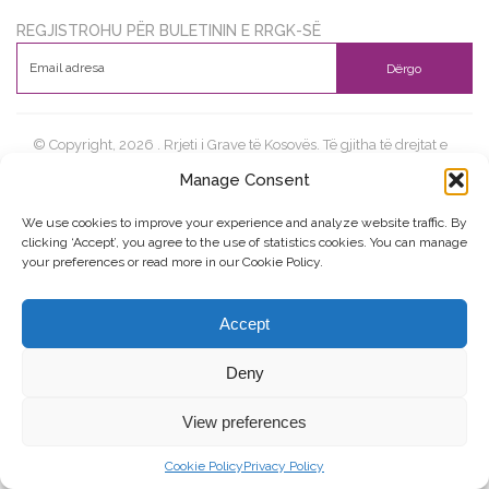
REGJISTROHU PËR BULETININ E RRGK-SË
Dërgo
© Copyright, 2026 . Rrjeti i Grave të Kosovës. Të gjitha të drejtat e
rezervuara.
Manage Consent
We use cookies to improve your experience and analyze website traffic. By
clicking ‘Accept’, you agree to the use of statistics cookies. You can manage
Kontribuo
Kontakti
Privacy Policy
your preferences or read more in our Cookie Policy.
Accept
Deny
View preferences
Cookie Policy
Privacy Policy