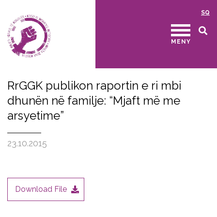
SQ
MENY
RrGGK publikon raportin e ri mbi
dhunën në familje: “Mjaft më me
arsyetime”
23.10.2015
Download File