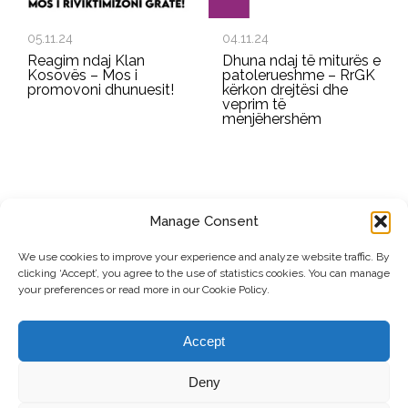
05.11.24
04.11.24
Reagim ndaj Klan
Dhuna ndaj të miturës e
Kosovës – Mos i
patolerueshme – RrGK
promovoni dhunuesit!
kërkon drejtësi dhe
veprim të
menjëhershëm
Manage Consent
REGJISTROHU PËR BULETININ E RRGK-SË
We use cookies to improve your experience and analyze website traffic. By
clicking ‘Accept’, you agree to the use of statistics cookies. You can manage
Dërgo
your preferences or read more in our Cookie Policy.
© Copyright, 2026 . Rrjeti i Grave të Kosovës. Të gjitha të drejtat e
Accept
rezervuara.
Deny