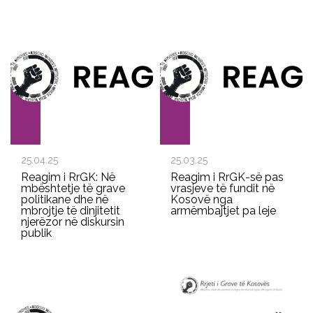
25.04.25
25.03.25
Reagim i RrGK: Në
Reagim i RrGK-së pas
mbështetje të grave
vrasjeve të fundit në
politikane dhe në
Kosovë nga
mbrojtje të dinjitetit
armëmbajtjet pa leje
njerëzor në diskursin
publik