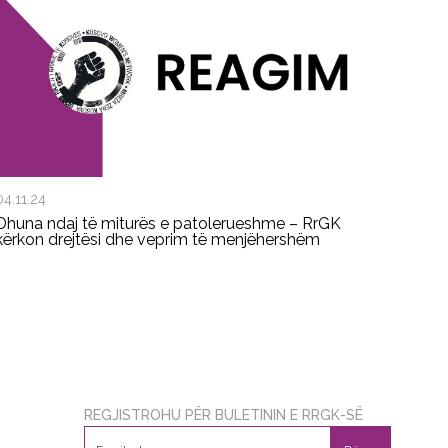
04.11.24
Dhuna ndaj të miturës e patolerueshme – RrGK
kërkon drejtësi dhe veprim të menjëhershëm
REGJISTROHU PËR BULETININ E RRGK-SË