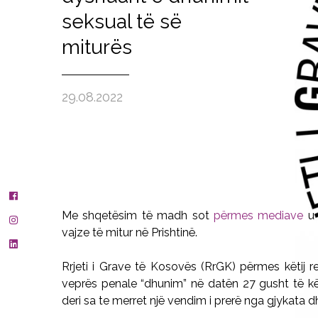
seksual të së
miturës
29.08.2022
Me shqetësim të madh sot
përmes mediave
u 
vajze të mitur në Prishtinë.
Rrjeti i Grave të Kosovës (RrGK) përmes këtij r
veprës penale “dhunim” në datën 27 gusht të këti
deri sa te merret një vendim i prerë nga gjykata d