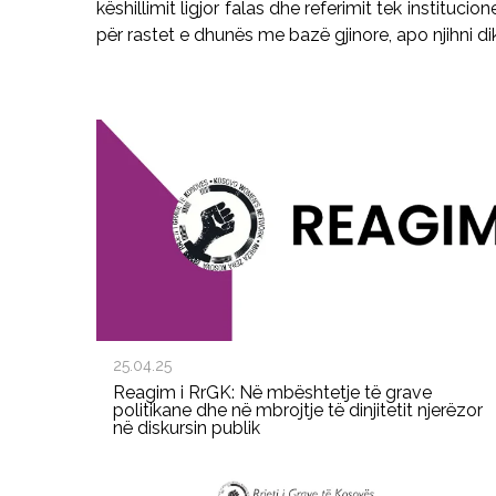
këshillimit ligjor falas dhe referimit tek instituci
për rastet e dhunës me bazë gjinore, apo njihni d
25.04.25
Reagim i RrGK: Në mbështetje të grave
politikane dhe në mbrojtje të dinjitetit njerëzor
në diskursin publik