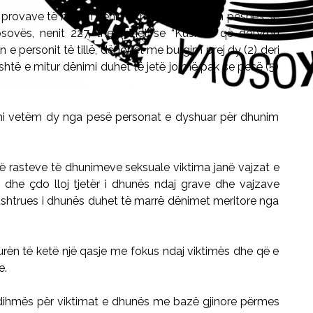
të provave të marrin dënimin meritor konform peshës së
osovës, nenit 227, theksohet se “Kushdo që detyron
n e personit të tillë, dënohet me burgim prej dy (2) deri
është e mitur dënimi duhet të jetë jo më pak se pesë (5)
ani vetëm dy nga pesë personat e dyshuar për dhunim
 të rasteve të dhunimeve seksuale viktima janë vajzat e
dhe çdo lloj tjetër i dhunës ndaj grave dhe vajzave
 ushtrues i dhunës duhet të marrë dënimet meritore nga
urën të ketë një qasje me fokus ndaj viktimës dhe që e
e.
ihmës për viktimat e dhunës me bazë gjinore përmes