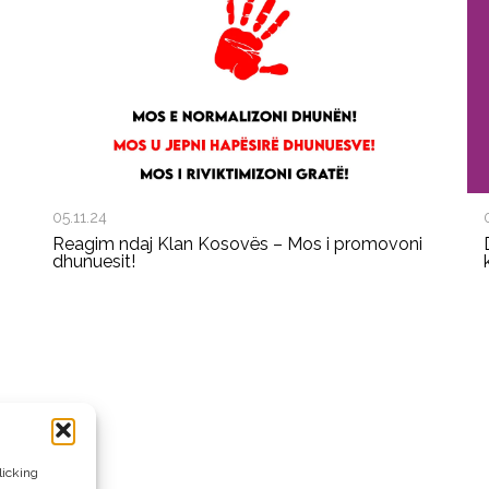
05.11.24
Reagim ndaj Klan Kosovës – Mos i promovoni
dhunuesit!
licking