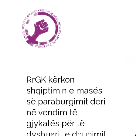
RrGK kërkon
shqiptimin e masës
së paraburgimit deri
në vendim të
gjykatës për të
dyshuarit e dhunimit