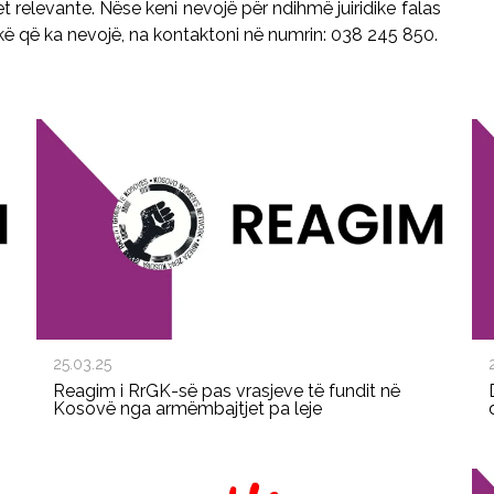
onet relevante. Nëse keni nevojë për ndihmë juiridike falas
ikë që ka nevojë, na kontaktoni në numrin: 038 245 850.
25.03.25
Reagim i RrGK-së pas vrasjeve të fundit në
Kosovë nga armëmbajtjet pa leje