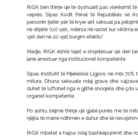
RrGK bën thirrje që të dyshuarit pas vlerësimit 
veprës. Sipas Kodit Penal të Republikës së K
personin tjetër për të kryer akt seksual pa pëlqimi
në dhjetë (10) vjet… ndërsa në rastet kur viktima 
vjet deri në 20 vjet burgim efektiv.”
Madje, RrGK është tejet e shqetësuar që deri t
janë arrestuar nga institucionet kompetente.
Sipas Institutit të Mjekësisë Ligjore, në mbi 70%
mitura. Dhuna seksuale ndaj grave dhe vajzave 
duhet të luftohet nga e gjithë shoqëria dhe çdo
organet kompetente.
Po ashtu, bëjmë thirrje që gjatë punës me të mit
njëjta të marrë ndihmën e duhur dhe të nevojshm
RrGK mbetet e hapur ndaj bashkëpunimit dhe nd