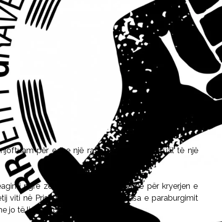
njoftuam për edhe një rast të dhunimi seksual të një
eagimi ngre zërin që ndaj të dyshuarve për kryerjen e
j viti në Prishtinë, t’i shqiptohet masa e paraburgimit
he jo të lirohen pas 48 apo 24 orësh.