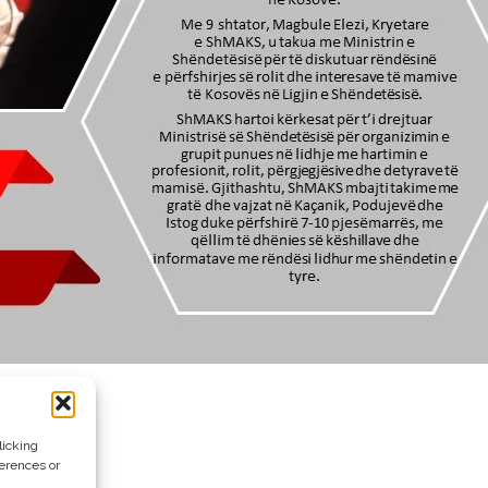
licking
ferences or