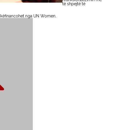
të shpejtë të
ashkëfinancohet nga UN Women.