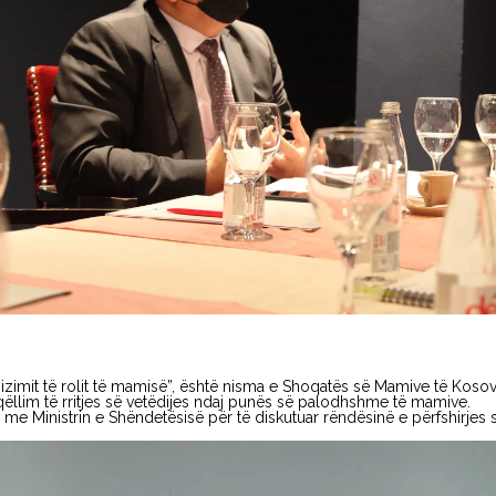
zimit të rolit të mamisë”, është nisma e Shoqatës së Mamive të Kosovë
qëllim të rritjes së vetëdijes ndaj punës së palodhshme të mamive.
me Ministrin e Shëndetësisë për të diskutuar rëndësinë e përfshirjes 