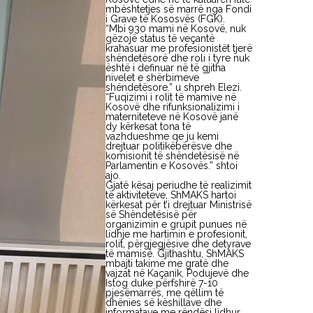
mbështetjes së marrë nga Fondi
i Grave të Kososvës (FGK).
“Mbi 930 mami në Kosovë, nuk
gëzojë status të veçantë
krahasuar me profesionistët tjerë
shëndetësorë dhe roli i tyre nuk
është i definuar në të gjitha
nivelet e shërbimeve
shëndetësore.” u shpreh Elezi.
“Fuqizimi i rolit të mamive në
Kosovë dhe rifunksionalizimi i
materniteteve në Kosovë janë
dy kërkesat tona të
vazhdueshme qe ju kemi
drejtuar politikëbërësve dhe
komisionit të shëndetësisë në
Parlamentin e Kosovës.” shtoi
ajo.
Gjatë kësaj periudhe të realizimit
të aktiviteteve, ShMAKS hartoi
kërkesat për t’i drejtuar Ministrisë
së Shëndetësisë për
organizimin e grupit punues në
lidhje me hartimin e profesionit,
rolit, përgjegjësive dhe detyrave
të mamisë. Gjithashtu, ShMAKS
mbajti takime me gratë dhe
vajzat në Kaçanik, Podujevë dhe
Istog duke përfshirë 7-10
pjesëmarrës, me qëllim të
dhënies së këshillave dhe
informatave me rëndësi lidhur