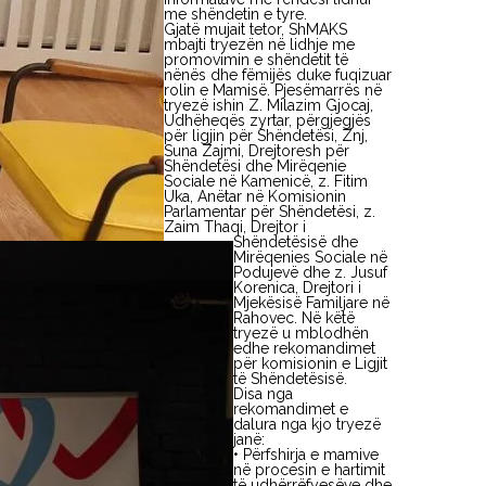
me shëndetin e tyre.
Gjatë mujait tetor, ShMAKS
mbajti tryezën në lidhje me
promovimin e shëndetit të
nënës dhe fëmijës duke fuqizuar
rolin e Mamisë. Pjesëmarrës në
tryezë ishin Z. Milazim Gjocaj,
Udhëheqës zyrtar, përgjegjës
për ligjin për Shëndetësi, Znj,
Suna Zajmi, Drejtoresh për
Shëndetësi dhe Mirëqenie
Sociale në Kamenicë, z. Fitim
Uka, Anëtar në Komisionin
Parlamentar për Shëndetësi, z.
Zaim Thaqi, Drejtor i
Shëndetësisë dhe
Mirëqenies Sociale në
Podujevë dhe z. Jusuf
Korenica, Drejtori i
Mjekësisë Familjare në
Rahovec. Në këtë
tryezë u mblodhën
edhe rekomandimet
për komisionin e Ligjit
të Shëndetësisë.
Disa nga
rekomandimet e
dalura nga kjo tryezë
janë:
• Përfshirja e mamive
në procesin e hartimit
të udhërrëfyesëve dhe