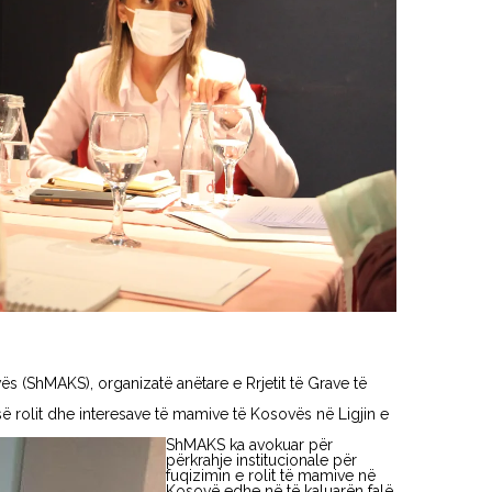
s (ShMAKS), organizatë anëtare e Rrjetit të Grave të
së rolit dhe interesave të mamive të Kosovës në Ligjin e
ShMAKS ka avokuar për
përkrahje institucionale për
fuqizimin e rolit të mamive në
Kosovë edhe në të kaluarën falë