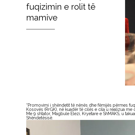
fuqizimin e rolit të
mamive
“Promovimi i shëndetit të nënës dhe fëmijës përmes fuqi
Kosovës (RrGK), në kuadër të cilës e cila u realizua me 
Me 9 shtator, Magbule Elezi, Kryetare e ShMAKS, u takua 
Shëndetësisë.