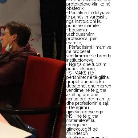
protokoleve klinike në
obstetrik;
• Përshkrimi i detyrave
të punës, mvarësisht
nga institucioni ku
punojnë mamitë;
• Edukimi i
vazhdueshëm
profesional për
mamitë;
• Përfaqësimi i mamive
në proceset
vendimmarr`se brenda
institucioneve;
• Ngritja dhe fuqizimi i
punës ekipore;
• SHMAKS-i të
përfshihet në të gjitha
grupet punuese ku
debatohet dhe merren
vendime në të gjitha
aktet ligjore dhe
nënligjore për mamitë
dhe profesionin e saj;
• Delegimi i
gjinekologëve nga
MSH në të gjitha
maternitetet ku
mungojnë
gjinekologët që
mundëson
rifunksionalizimin me