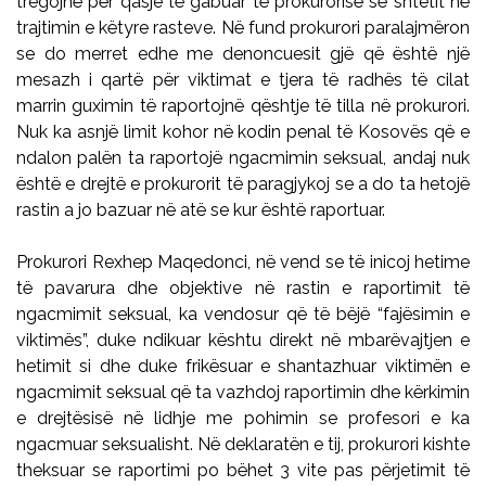
tregojnë për qasje të gabuar të prokurorisë së shtetit në
trajtimin e këtyre rasteve. Në fund prokurori paralajmëron
se do merret edhe me denoncuesit gjë që është një
mesazh i qartë për viktimat e tjera të radhës të cilat
marrin guximin të raportojnë qështje të tilla në prokurori.
Nuk ka asnjë limit kohor në kodin penal të Kosovës që e
ndalon palën ta raportojë ngacmimin seksual, andaj nuk
është e drejtë e prokurorit të paragjykoj se a do ta hetojë
rastin a jo bazuar në atë se kur është raportuar.
Prokurori Rexhep Maqedonci, në vend se të inicoj hetime
të pavarura dhe objektive në rastin e raportimit të
ngacmimit seksual, ka vendosur që të bëjë “fajësimin e
viktimës”, duke ndikuar kështu direkt në mbarëvajtjen e
hetimit si dhe duke frikësuar e shantazhuar viktimën e
ngacmimit seksual që ta vazhdoj raportimin dhe kërkimin
e drejtësisë në lidhje me pohimin se profesori e ka
ngacmuar seksualisht. Në deklaratën e tij, prokurori kishte
theksuar se raportimi po bëhet 3 vite pas përjetimit të