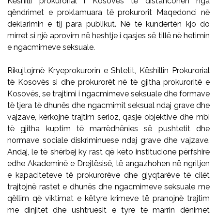
Këshilli prokurorial i Kosovës të distancohen nga
qëndrimet e proklamuara të prokurorit Maqedonci në
deklarimin e tij para publikut. Në të kundërtën kjo do
mirret si një aprovim në heshtje i qasjes së tillë në hetimin
e ngacmimeve seksuale.
Rikujtojmë Kryeprokurorin e Shtetit, Këshillin Prokurorial
të Kosovës si dhe prokurorët në të gjitha prokuroritë e
Kosovës, se trajtimi i ngacmimeve seksuale dhe formave
të tjera të dhunës dhe ngacmimit seksual ndaj grave dhe
vajzave, kërkojnë trajtim serioz, qasje objektive dhe mbi
të gjitha kuptim të marrëdhënies së pushtetit dhe
normave sociale diskriminuese ndaj grave dhe vajzave.
Andaj, le të shërbej ky rast që këto institucione përfshirë
edhe Akademinë e Drejtësisë, të angazhohen në ngritjen
e kapaciteteve të prokurorëve dhe gjyqtarëve të cilët
trajtojnë rastet e dhunës dhe ngacmimeve seksuale me
qëllim që viktimat e këtyre krimeve të pranojnë trajtim
me dinjitet dhe ushtruesit e tyre të marrin dënimet