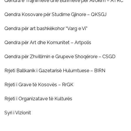
Qendra e Trajnimeve dhe Burimeve për Avokim – ATRC
Qendra Kosovare për Studime Gjinore – QKSGJ
Qendra për art bashkëkohor “Varg e Vi”
Qendra për Art dhe Komunitet – Artpolis
Qendra për Zhvillimin e Grupeve Shoqërore – CSGD
Rrjeti Ballkanik i Gazetarisë Hulumtuese – BIRN
Rrjeti i Grave të Kosovës – RrGK
Rrjeti i Organizatave të Kulturës
Syri i Vizionit