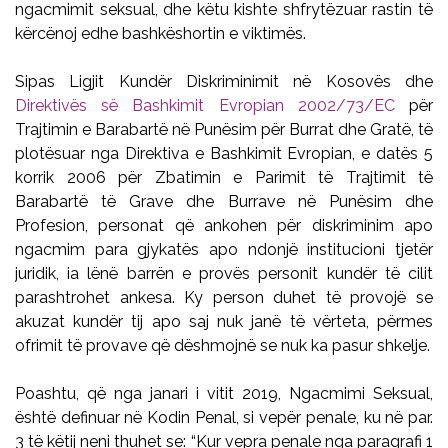
ngacmimit seksual, dhe këtu kishte shfrytëzuar rastin të
kërcënoj edhe bashkëshortin e viktimës.
Sipas Ligjit Kundër Diskriminimit në Kosovës dhe
Direktivës së Bashkimit Evropian 2002/73/EC
për
Trajtimin e Barabartë në Punësim për Burrat dhe Gratë, të
plotësuar nga Direktiva e Bashkimit Evropian, e datës 5
korrik 2006 për Zbatimin e Parimit të Trajtimit të
Barabartë të Grave dhe Burrave në Punësim dhe
Profesion, personat që ankohen për diskriminim apo
ngacmim para gjykatës apo ndonjë institucioni tjetër
juridik, ia lënë barrën e provës personit kundër të cilit
parashtrohet ankesa. Ky person duhet të provojë se
akuzat kundër tij apo saj nuk janë të vërteta, përmes
ofrimit të provave që dëshmojnë se nuk ka pasur shkelje.
Poashtu, që nga janari i vitit 2019, Ngacmimi Seksual,
është definuar në Kodin Penal, si vepër penale, ku në par.
3 të këtij neni thuhet se: “Kur vepra penale nga paragrafi 1