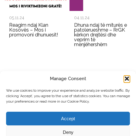
05.11.24
04.11.24
Reagim ndaj Klan
Dhuna ndaj të miturës e
Kosovës – Mos i
patolerueshme – RrGK
promovoni dhunuesit!
kërkon drejtësi dhe
veprim të
menjëhershëm
Manage Consent
REGJISTROHU PËR BULETININ E RRGK-SË
We use cookies to improve your experience and analyze website traffic. By
clicking ‘Accept’, you agree to the use of statistics cookies. You can manage
Dërgo
your preferences or read more in our Cookie Policy.
© Copyright, 2026 . Rrjeti i Grave të Kosovës. Të gjitha të drejtat e
Accept
rezervuara.
Deny