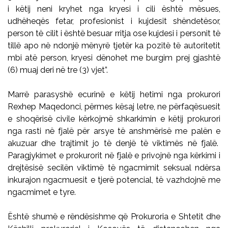
i këtij neni kryhet nga kryesi i cili është mësues,
udhëheqës fetar, profesionist i kujdesit shëndetësor,
person të cilit i është besuar rritja ose kujdesi i personit të
tillë apo në ndonjë mënyrë tjetër ka pozitë të autoritetit
mbi atë person, kryesi dënohet me burgim prej gjashtë
(6) muaj deri në tre (3) vjet”.
Marrë parasyshë ecurinë e këtij hetimi nga prokurori
Rexhep Maqedonci, përmes kësaj letre, ne përfaqësuesit
e shoqërisë civile kërkojmë shkarkimin e këtij prokurori
nga rasti në fjalë për arsye të anshmërisë me palën e
akuzuar dhe trajtimit jo të denjë të viktimës në fjalë.
Paragjykimet e prokurorit në fjalë e privojnë nga kërkimi i
drejtësisë secilën viktimë të ngacmimit seksual ndërsa
inkurajon ngacmuesit e tjerë potencial, të vazhdojnë me
ngacmimet e tyre.
Është shumë e rëndësishme që Prokuroria e Shtetit dhe