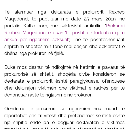
Të alarmuar nga deklarata e prokurorit Rexhep
Maqedonci, të publikuar me datë 25 mars 2019, në
portalin Kallxo.com, më saktësisht artikullin “
Prokurori
Rexhep Maqedonci e quan ‘të poshtër’ studenten që u
ankua për ngacmim seksual
”, ne të poshtëshënuarit
shprehim shqetësimin tonë mbi qasjen dhe deklaratat e
dhëna nga prokurori në fjalë.
Duke mos dashur të ndikojmë në hetimin e pavarur të
prokurorisë së shtetit, shoqëria civile konsideron se
deklarata e prokurorit është paragjykuese, ofenduese
dhe dekurajon viktimën dhe viktimat e radhës për të
denoncuar raste të ngjashme në prokurori.
Qëndrimet e prokurorit se ngacmimi nuk mund të
raportohet pas tri vitesh dhe pretendimet se rasti është
një shpifje ende pa e dëgjuar deklaratën e viktimës