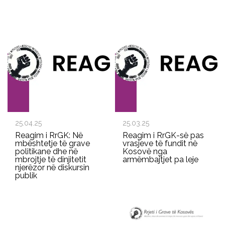
25.04.25
25.03.25
Reagim i RrGK: Në
Reagim i RrGK-së pas
mbështetje të grave
vrasjeve të fundit në
politikane dhe në
Kosovë nga
mbrojtje të dinjitetit
armëmbajtjet pa leje
njerëzor në diskursin
publik