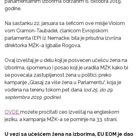
parlamentarnim izborima održanim 6. oktobra 2019.
godine.
Na sastanku 22. januara sa šeficom ove misije Violom
vom Cramon-Taubadel, članicom Evropskom
parlamenta (EP) iz Nemačke, bila je prisutna izvršna
direktorka MŽK-a Igballe Rogova.
Ovaj izveštaj je u delu koji je posvećen učešću žena na
izborima, spomenuo i posao koji je uradila MŽK kako bi
se povećala zastupljenost žena u politici, preko
kampanje „Glasaj za više žena u Parlamentu“, koja je
vođena na terenu tokom pet dana
(od 25. do 29.
septembra 2019. godine).
OVDE
možete pročitati ceo izveštaj na engleskom
jeziku, a kampanja MŽK-a se pominje na 33. strani.
U vezi sa učešćem žena na izborima, EU EOM je dao