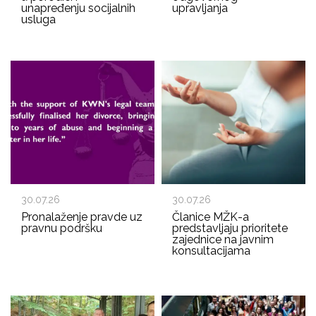
unapređenju socijalnih
upravljanja
usluga
30.07.26
30.07.26
Pronalaženje pravde uz
Članice MŽK-a
pravnu podršku
predstavljaju prioritete
zajednice na javnim
konsultacijama