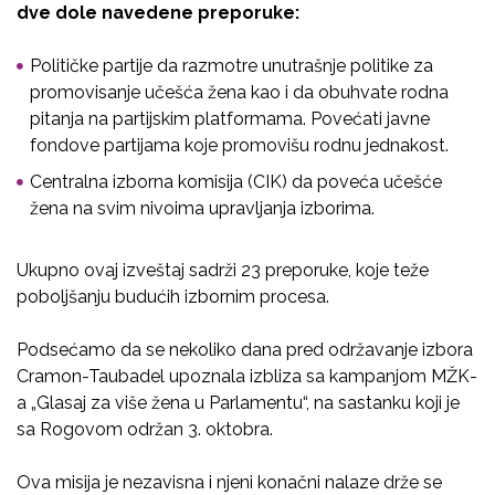
dve dole navedene preporuke:
Političke partije da razmotre unutrašnje politike za
promovisanje učešća žena kao i da obuhvate rodna
pitanja na partijskim platformama. Povećati javne
fondove partijama koje promovišu rodnu jednakost.
Centralna izborna komisija (CIK) da poveća učešće
žena na svim nivoima upravljanja izborima.
Ukupno ovaj izveštaj sadrži 23 preporuke, koje teže
poboljšanju budućih izbornim procesa.
Podsećamo da se nekoliko dana pred održavanje izbora
Cramon-Taubadel upoznala izbliza sa kampanjom MŽK-
a „Glasaj za više žena u Parlamentu“, na sastanku koji je
sa Rogovom održan 3. oktobra.
Ova misija je nezavisna i njeni konačni nalaze drže se