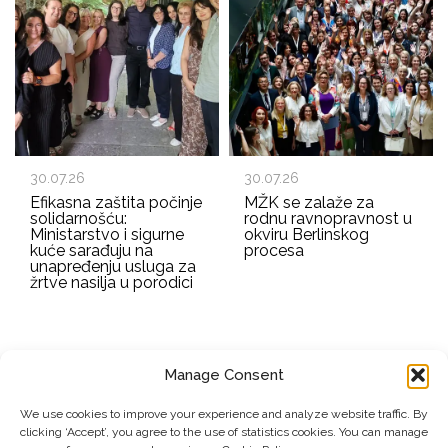
30.07.26
30.07.26
Efikasna zaštita počinje
MŽK se zalaže za
solidarnošću:
rodnu ravnopravnost u
Ministarstvo i sigurne
okviru Berlinskog
kuće sarađuju na
procesa
unapređenju usluga za
žrtve nasilja u porodici
Manage Consent
EMAIL ADDRESS
We use cookies to improve your experience and analyze website traffic. By
clicking ‘Accept’, you agree to the use of statistics cookies. You can manage
Submit