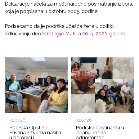
Deklaracije načela za međunarodno posmatranje izbora,
koja je potpisana u oktobru 2005. godine.
Podsećamo da je podrška učešća žena u politici i
odlučivanju deo
Strategije MŽK-a 2019-2022. godine.
31.07.26
31.07.26
Podrška Opštine
Podrška opštinama u
Priština žrtvama nasilja
jačanju rodno
u porodici i
odgovornog