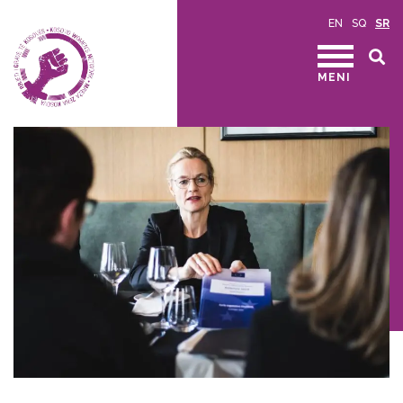
EN
SQ
SR
MENI