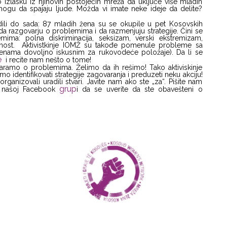
 izlasku iz njihovih postojećih mreža da uključe više mladih
mogu da spajaju ljude. Možda vi imate neke ideje da delite?
i do sada: 87 mladih žena su se okupile u pet Kosovskih
a) da razgovarju o problemima i da razmenjuju strategije. Čini se
ma: polna diskriminacija, seksizam, verski ekstremizam,
enost. Aktivistkinje IOMŽ su takođe pomenule probleme sa
ženama dovoljno iskusnim za rukovodeće položaje). Da li se
se
i recite nam nešto o tome!
aramo o problemima. Želimo da ih rešimo! Tako aktiviskinje
mo identifikovati strategije zagovaranja i preduzeti neku akciju!
anizovali uradili stvari. Javite nam ako ste „za“. Pišite nam
grup
te našoj Facebook
i da se uverite da ste obavešteni o