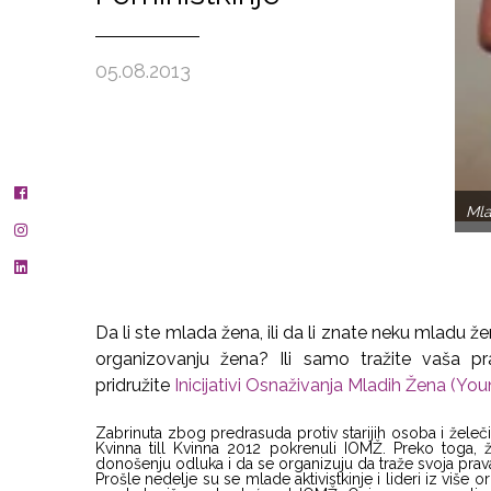
05.08.2013
Mla
Da li ste mlada žena, ili da li znate neku mladu že
organizovanju žena? Ili samo tražite vaša
pridružite
Inicijativi Osnaživanja Mladih Žena (
Zabrinuta zbog predrasuda protiv starijih osoba i želeč
Kvinna till Kvinna 2012 pokrenuli IOMŽ. Preko toga
donošenju odluka i da se organizuju da traže svoja prav
Prošle nedelje su se mlade aktivistkinje i lideri iz više or