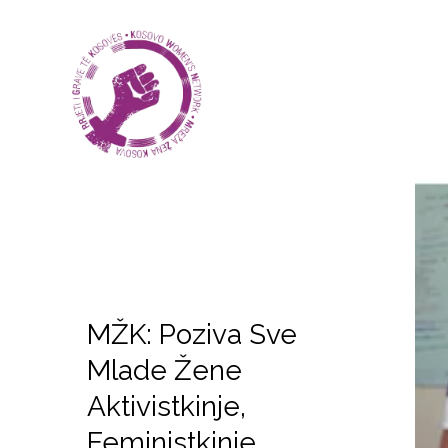
MŽK: Poziva Sve
Mlade Žene
Aktivistkinje,
Feministkinje