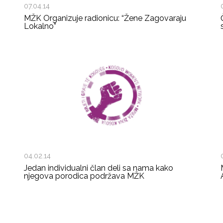
07.04.14
MŽK Organizuje radionicu: “Žene Zagovaraju
Lokalno”
04.02.14
Jedan individualni član deli sa nama kako
njegova porodica podržava MŽK