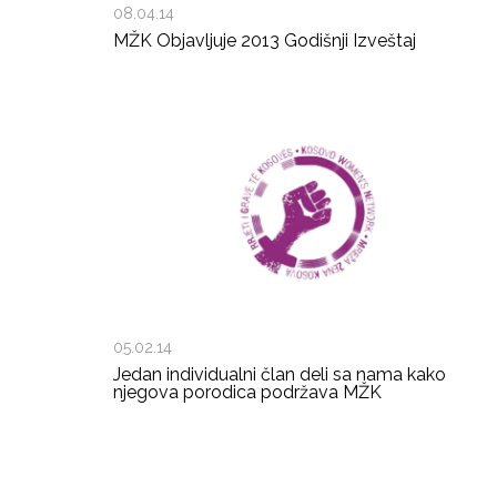
08.04.14
MŽK Objavljuje 2013 Godišnji Izveštaj
05.02.14
Jedan individualni član deli sa nama kako
njegova porodica podržava MŽK