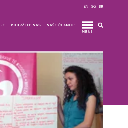
EN
SQ
SR
IJE
PODRŽITE NAS
NAŠE ČLANICE
MENI