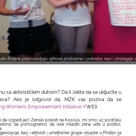
de Å¾ene predstavljaju njihove probleme i potrebe, kao i strategije z
nu sa aktivističkim duhom? Da li želite da se uključite u
 prava? Ako je odgovor da, MŽK vas poziva da se
Young Women’s Empowerment Initiative-Y
WEI)
ii da izgradi jači Ženski pokret na Kosovu, mi smo uz podršku
, želimo da pomognemo da više mladih žena uđe u politici,
a.
ganizacija, kao i aktivisti i umetničke grupe okupile u Prištini sa