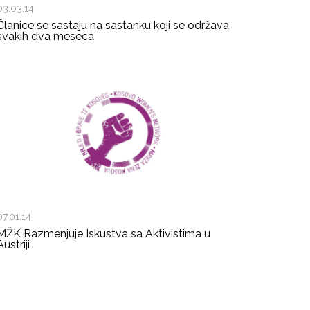
03.03.14
Članice se sastaju na sastanku koji se održava
svakih dva meseca
07.01.14
MŽK Razmenjuje Iskustva sa Aktivistima u
Austriji