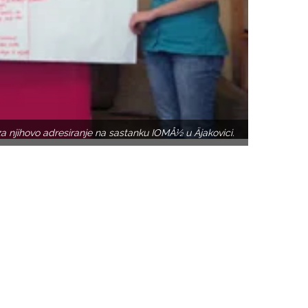
a njihovo adresiranje na sastanku IOMÅ½ u Äjakovici.