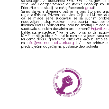
se strategišu za budućnost IOMŽ. Oni su razgovarali o
žena, kao i oorganizovanje društvenih događaja koji 
grup
Pridružite se diskusiji na našoj Facebook
i!
Samo da vam skrenemo pažnju na ono što smo uradil
regiona (Priština, Prizren, Đakovica, Gnjilane i Mitrovic
da se mlade žene suočavaju se sa sličnim problemi
nedovoljan pristup visokom obrazovanju i nezaposl
liderima NVO i političarima (neki ne smatraju mlade 
Prijavite 
suočavate sa nekim dodatnim problemom?
Dakle, šta je sledeće ? Pa ne želimo samo da razgov
IOMŽ smišljaju ideje. Pridružite nam se na jesen kada će
Mi ćemo doći u gradovima blizu vas kako bi smo se org
info@womensnetwork.org
na
i / ili se pridruži
predstojećim događajima; postanite deo pokreta!