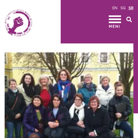
EN
SQ
SR
MENI