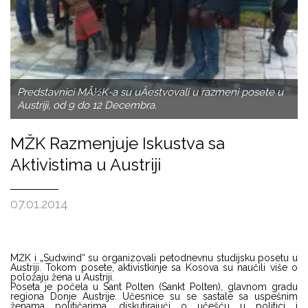
Predstavnici MÅ½K-a su uÄestvovali u razmeni posete u
Austriji, od 9 do 12 Decembra.
MŽK Razmenjuje Iskustva sa
Aktivistima u Austriji
07.01.2014
MŽK i „Sudwind“ su organizovali petodnevnu studijsku posetu u
Austriji. Tokom posete, aktivistkinje sa Kosova su naučili više o
položaju žena u Austriji.
Poseta je počela u Sant Polten (Sankt Polten), glavnom gradu
regiona Donje Austrije. Učesnice su se sastale sa uspešnim
ženama političarima, diskutirajući o učešću u politici i