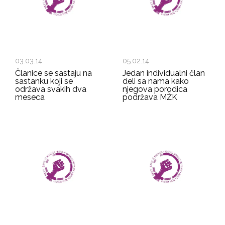
03.03.14
05.02.14
Članice se sastaju na
Jedan individualni član
sastanku koji se
deli sa nama kako
održava svakih dva
njegova porodica
meseca
podržava MŽK