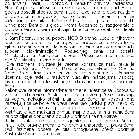
odlučivanju, nasilju u porodici i ženskim pravima nasledstva.
Sledećeg dana, učesnice su se odvezale u drugi grad, Hibps,
gde su posetili utočište žena, naučili kako se one bave nasiljem
u porodici i razgovarali su o pravnim mehanizmima za
kažnjavanje nasilnika i lečenje žrtava. Trećeg dana su posetili
Univerzitet „Danub“ u gradu Krems. Učesnice su razgovarale o
položaju žena u okviru institucija i kriterijume za odabir kandidata
za posao.
U Sant Poltenu, one su posetili NGO Sudwind, učeći o njihovom
radu koji se odnosi na fer trgovinu: prodavajući proizvode na
njihovu realnu vrednost, tako da oni koji čine proizvode ne budu
suočeni diskriminacijom. Poslednjeg dana su posetili
Ministarstvo za Pitanje Žena u Beču. Učesnice su saznale više
oko Ministarstva i njenom radu.
„Ova razmena iskustava je veoma korisna za nas“, rekla je
Shefkije (Šefkije) Mehmet, Predsedavajuća Skupštine Opštine
Novo Brdo. „Imali smo priliku da se sretnemo sa ženama
liderima koje rade u različitim vladinim institucijama visokog
nivoa; da posetimo te institucije, i da naučimo iz iskustava ovih
žena.“
Nakon ove veoma informativne razmene, učesnice sa Kosova su
zaključile da žene u Austriji („iz razvijene zemlje“) se suočavaju
sa veoma nekoliko sličnih pitanja kao žene na Kosovu: one
nastavljaju da se bore za prava žena kao ljudska prava; nekoliko
žena i dalje trpe nasilje u porodici, žene koje imaju iste
kvalifikacije kao muškarci primaju manje plate, a ima manje žena
na pozicijama donošenja odluka u odnosu na muškarce.
Jedina razlika, koje su one zaključile, bila je da žene u Austriji
imaju jače pravne mehanizme prema unapređenju prava žena.
Ova razmena poseta je bila omogućena preko podrške
Austrijske Agencije za Razvoj.