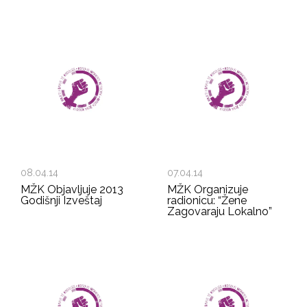
08.04.14
07.04.14
MŽK Objavljuje 2013
MŽK Organizuje
Godišnji Izveštaj
radionicu: “Žene
Zagovaraju Lokalno”