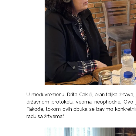
U međuvremenu, Drita Cakići, braniteljka žrtava
državnom protokolu veoma neophodne. Ovo je 
Takođe, tokom ovih obuka se bavimo konkretni
radu sa žrtvama“.