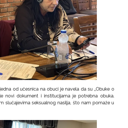
, jedna od učesnica na obuci je navela da su „Obuke o
novi dokument i institucijama je potrebna obuka.
m slučajevima seksualnog nasilja, što nam pomaže u