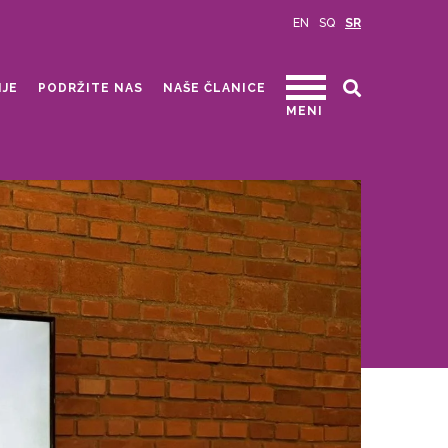
EN
SQ
SR
IJE
PODRŽITE NAS
NAŠE ČLANICE
MENI