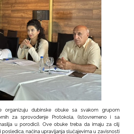
 se organizuju dubinske obuke sa svakom grupom
vornih za sprovođenje Protokola, (istovremeno i sa
silja u porodici). Ove obuke treba da imaju za cilj
i posledica, načina upravljanja slučajevima u zavisnosti