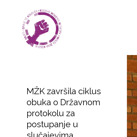
MŽK završila ciklus
obuka o Državnom
protokolu za
postupanje u
slučajevima