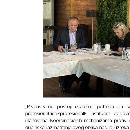
„Prvenstveno postoji izuzetna potreba da
profesionalaca/profesionalki institucija odgo
članovima Koordinacionih mehanizama protiv na
dubinsko razmatranje ovog oblika nasilja, uzroka 