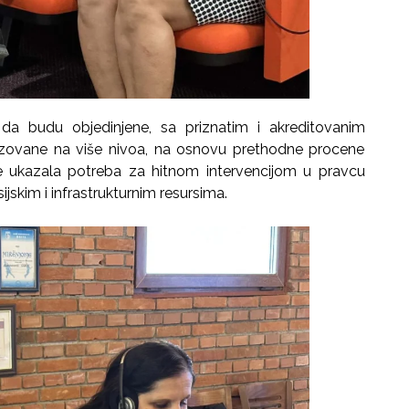
a budu objedinjene, sa priznatim i akreditovanim
izovane na više nivoa, na osnovu prethodne procene
 ukazala potreba za hitnom intervencijom u pravcu
ijskim i infrastrukturnim resursima.