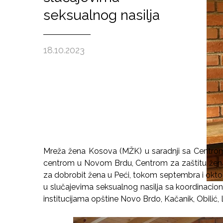
seksualnog nasilja
18.10.2023
Mreža žena Kosova (MŽK) u saradnji sa Centrom z
centrom u Novom Brdu, Centrom za zaštitu žena
za dobrobit žena u Peći, tokom septembra i okto
u slučajevima seksualnog nasilja sa koordinacio
institucijama opštine Novo Brdo, Kačanik, Obilić,