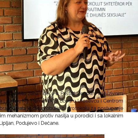
a zaštitu žena i dece u Prištini, Ženskim inkluzivnim
 i dece „ My Home“ (
Moj dom
) u Uroševcu i Centrom
bra, održala je ciklus obuka o protokolu za postupanje
nim mehanizmom protiv nasilja u porodici i sa lokalnim
 Lipljan, Podujevo i Dečane.