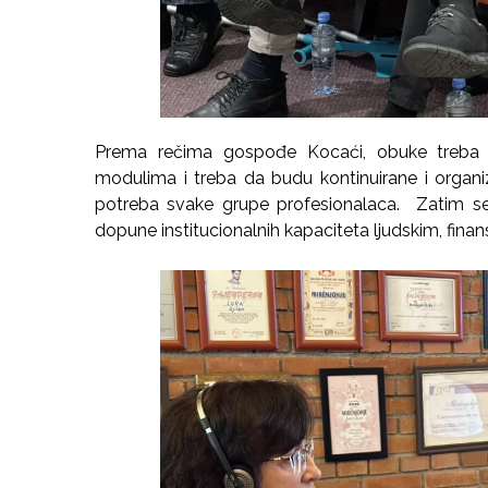
Prema rečima gospođe Kocaći, obuke treba d
modulima i treba da budu kontinuirane i organ
potreba svake grupe profesionalaca. Zatim se
dopune institucionalnih kapaciteta ljudskim, finans