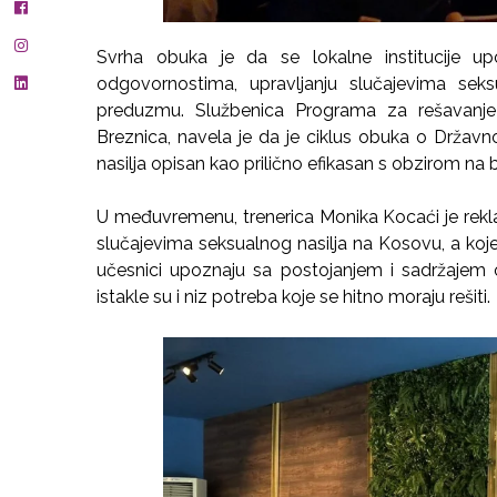
Svrha obuka je da se lokalne institucije u
odgovornostima, upravljanju slučajevima seksu
preduzmu. Službenica Programa za rešavanje
Breznica, navela je da je ciklus obuka o Držav
nasilja opisan kao prilično efikasan s obzirom na b
U međuvremenu, trenerica Monika Kocaći je rek
slučajevima seksualnog nasilja na Kosovu, a koje
učesnici upoznaju sa postojanjem i sadržaje
istakle su i niz potreba koje se hitno moraju rešiti.