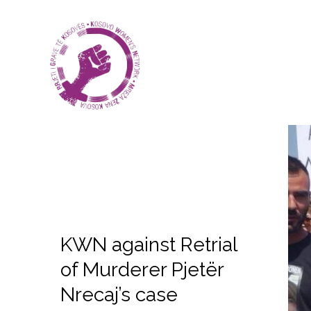
KWN against Retrial
of Murderer Pjetër
Nrecaj’s case