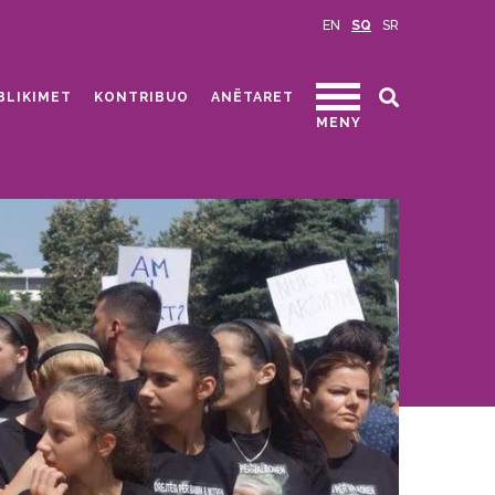
EN
SQ
SR
BLIKIMET
KONTRIBUO
ANËTARET
MENY