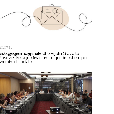
30.07.26
ë përgjegjshme gjinore
Institucionet komunale dhe Rrjeti i Grave të
Kosovës kërkojnë financim të qëndrueshëm për
shërbimet sociale