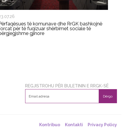
23.07.26
Përfaqësues të komunave dhe RrGK bashkojnë
forcat për të fuqizuar shërbimet sociale të
përgjegjshme gjinore
REGJISTROHU PËR BULETININ E RRGK-SË
Dërgo
Kontribuo
Kontakti
Privacy Policy