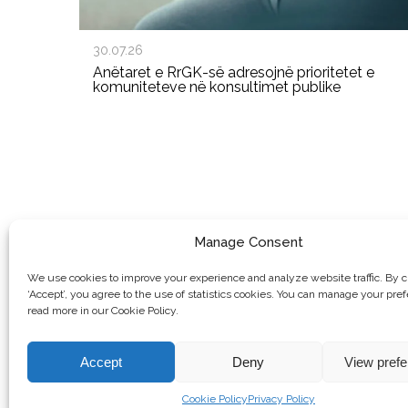
30.07.26
Anëtaret e RrGK-së adresojnë prioritetet e
komuniteteve në konsultimet publike
Manage Consent
We use cookies to improve your experience and analyze website traffic. By c
‘Accept’, you agree to the use of statistics cookies. You can manage your pre
read more in our Cookie Policy.
Accept
Deny
View pref
© Copyright, 2026 . Rrjeti i Grave të Kosovës. Të gjitha të drejtat e 
Cookie Policy
Privacy Policy