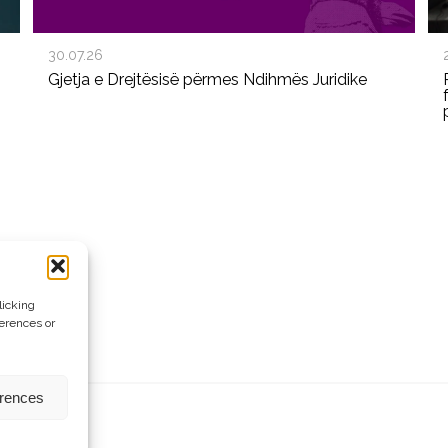
30.07.26
Gjetja e Drejtësisë përmes Ndihmës Juridike
licking
ferences or
erences
rezervuara.