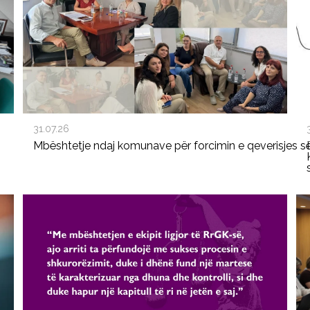
31.07.26
Mbështetje ndaj komunave për forcimin e qeverisjes s