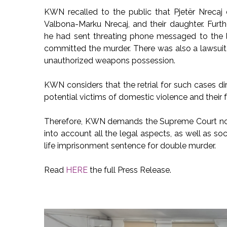
KWN recalled to the public that Pjetër Nrecaj d
Valbona-Marku Nrecaj, and their daughter. Furt
he had sent threating phone messaged to the 
committed the murder. There was also a lawsuit a
unauthorized weapons possession.
KWN considers that the retrial for such cases dire
potential victims of domestic violence and their
Therefore, KWN demands the Supreme Court not t
into account all the legal aspects, as well as s
life imprisonment sentence for double murder.
Read
HERE
the full Press Release.