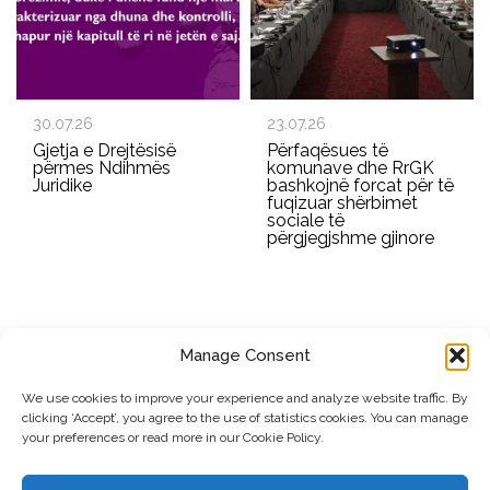
30.07.26
23.07.26
Gjetja e Drejtësisë
Përfaqësues të
përmes Ndihmës
komunave dhe RrGK
Juridike
bashkojnë forcat për të
fuqizuar shërbimet
sociale të
përgjegjshme gjinore
Manage Consent
REGJISTROHU PËR BULETININ E RRGK-SË
We use cookies to improve your experience and analyze website traffic. By
clicking ‘Accept’, you agree to the use of statistics cookies. You can manage
Dërgo
your preferences or read more in our Cookie Policy.