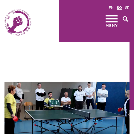
EN
SQ
SR
MENY