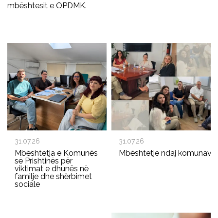
mbështesit e OPDMK.
31.07.26
31.07.26
Mbështetja e Komunës
Mbështetje ndaj komunave p
së Prishtinës për
viktimat e dhunës në
familje dhe shërbimet
sociale