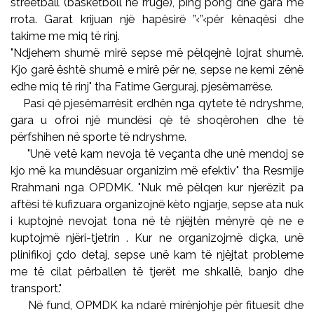
streetball (basketboll në rrugë), ping pong dhe gara me
rrota. Garat krijuan një hapësirë ”‹”‹për kënaqësi dhe
takime me miq të rinj.
"Ndjehem shumë mirë sepse më pëlqejnë lojrat shumë.
Kjo garë është shumë e mirë për ne, sepse ne kemi zënë
edhe miq të rinj" tha Fatime Gerguraj, pjesëmarrëse.
Pasi që pjesëmarrësit erdhën nga qytete të ndryshme,
gara u ofroi një mundësi që të shoqërohen dhe të
përfshihen në sporte të ndryshme.
"Unë vetë kam nevoja të veçanta dhe unë mendoj se
kjo më ka mundësuar organizim më efektiv" tha Resmije
Rrahmani nga OPDMK. "Nuk më pëlqen kur njerëzit pa
aftësi të kufizuara organizojnë këto ngjarje, sepse ata nuk
i kuptojnë nevojat tona në të njëjtën mënyrë që ne e
kuptojmë njëri-tjetrin . Kur ne organizojmë diçka, unë
plinifikoj çdo detaj, sepse unë kam të njëjtat probleme
me të cilat përballen të tjerët me shkallë, banjo dhe
transport."
Në fund, OPMDK ka ndarë mirënjohje për fituesit dhe