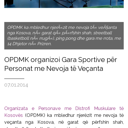
OPDMK ka mbledhur njerÃ«zit me nevoja tÃ« veÃ§anta
nga Kosova, nÃ« garat qÃ« pÃ«rfshin shah, streetball
(basketboll nÃ« rrugÃ«), ping pong dhe gara me rrota, me
14 Dhjetor nÃ« Prizren.
OPDMK organizoi Gara Sportive për
Personat me Nevoja të Veçanta
07.01.2014
Organizata e Personave me Distrofi Muskulare të
Kosovës
(OPDMK) ka mbledhur njerëzit me nevoja të
veçanta nga Kosova, në garat që përfshin shah,