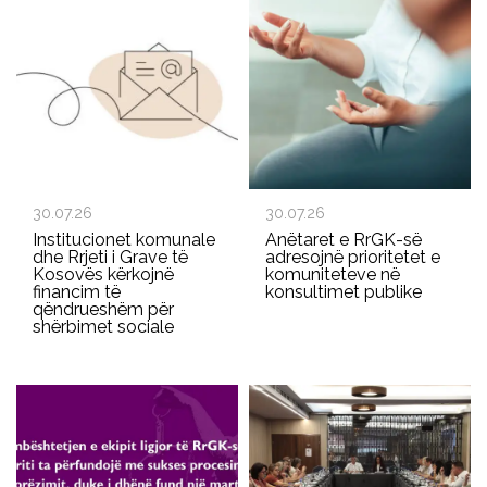
30.07.26
30.07.26
Institucionet komunale
Anëtaret e RrGK-së
dhe Rrjeti i Grave të
adresojnë prioritetet e
Kosovës kërkojnë
komuniteteve në
financim të
konsultimet publike
qëndrueshëm për
shërbimet sociale