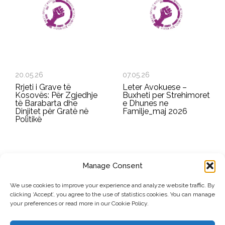
20.05.26
07.05.26
Rrjeti i Grave të
Leter Avokuese –
Kosovës: Për Zgjedhje
Buxheti per Strehimoret
të Barabarta dhe
e Dhunes ne
Dinjitet për Gratë në
Familje_maj 2026
Politikë
Manage Consent
REGJISTROHU PËR BULETININ E RRGK-SË
We use cookies to improve your experience and analyze website traffic. By
clicking ‘Accept’, you agree to the use of statistics cookies. You can manage
Dërgo
your preferences or read more in our Cookie Policy.