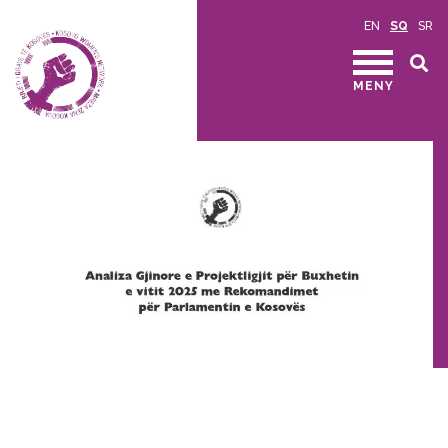
EN
SQ
SR
MENY