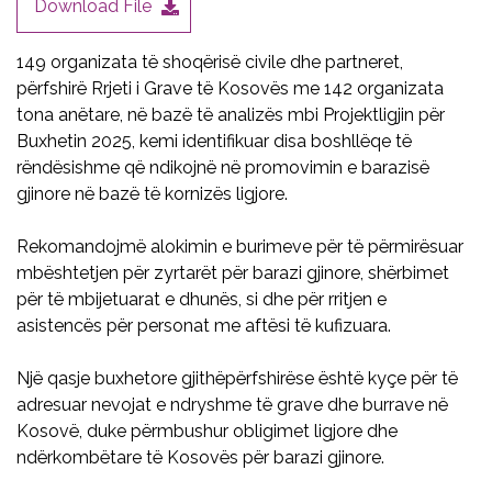
Download File
149 organizata të shoqërisë civile dhe partneret,
përfshirë Rrjeti i Grave të Kosovës me 142 organizata
tona anëtare, në bazë të analizës mbi Projektligjin për
Buxhetin 2025, kemi identifikuar disa boshllëqe të
rëndësishme që ndikojnë në promovimin e barazisë
gjinore në bazë të kornizës ligjore.
Rekomandojmë alokimin e burimeve për të përmirësuar
mbështetjen për zyrtarët për barazi gjinore, shërbimet
për të mbijetuarat e dhunës, si dhe për rritjen e
asistencës për personat me aftësi të kufizuara.
Një qasje buxhetore gjithëpërfshirëse është kyçe për të
adresuar nevojat e ndryshme të grave dhe burrave në
Kosovë, duke përmbushur obligimet ligjore dhe
ndërkombëtare të Kosovës për barazi gjinore.