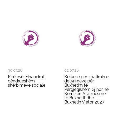
30.07.26
02.07.26
Kërkesë: Financimi i
Kërkesë për zbatimin e
qëndrueshëm i
detyrimeve për
shërbimeve sociale
Buxhetim të
Përgjegjshëm Gjinor në
Kornizën Afatmesme
të Buxhetit dhe
Buxhetin Vjetor 2027