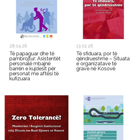
28.04.26
13.02.26
Të papaguar dhe të
Të sfiduara, por të
pambrojtur: Asistentët
qëndrueshme – Situata
personalë mbajnë
e organizatave të
barrën e kujdesit për
grave në Kosovë
personat me aftësi të
kufizuara