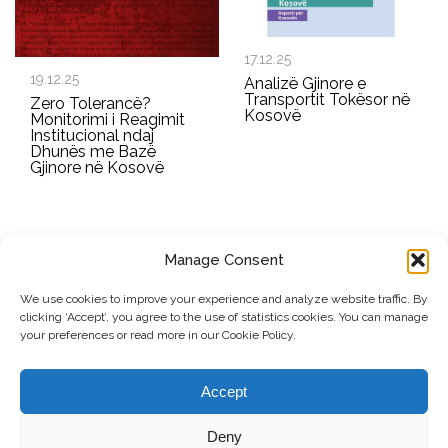
17.12.25
19.12.25
Analizë Gjinore e
Transportit Tokësor në
Zero Tolerancë?
Kosovë
Monitorimi i Reagimit
Institucional ndaj
Dhunës me Bazë
Gjinore në Kosovë
Manage Consent
REGJISTROHU PËR BULETININ E RRGK-SË
We use cookies to improve your experience and analyze website traffic. By
clicking ‘Accept’, you agree to the use of statistics cookies. You can manage
Dërgo
your preferences or read more in our Cookie Policy.
© Copyright, 2026 . Rrjeti i Grave të Kosovës. Të gjitha të drejtat e
Accept
rezervuara.
Deny