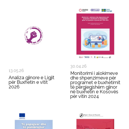
30.04.26
13.05.26
Monitorimi i alokimeve
Analiza gjinore e Ligjit
dhe shpenzimeve për
për Buxhetin e vitit
programet e buxhetimit
2026
të përgjegjshëm gjinor
në buxhetin e Kosovës
për vitin 2024