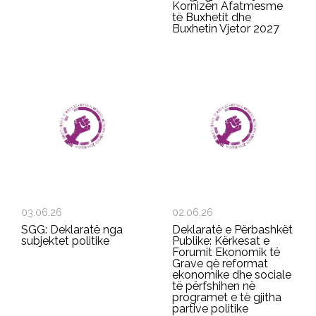
Kornizën Afatmesme
të Buxhetit dhe
Buxhetin Vjetor 2027
03.06.26
02.06.26
SGG: Deklaratë nga
Deklaratë e Përbashkët
subjektet politike
Publike: Kërkesat e
Forumit Ekonomik të
Grave që reformat
ekonomike dhe sociale
të përfshihen në
programet e të gjitha
partive politike