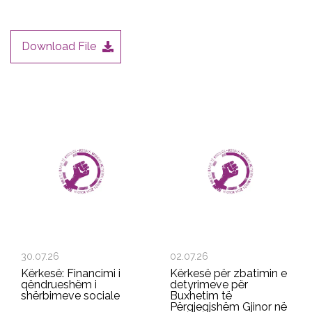
Download File
30.07.26
02.07.26
Kërkesë: Financimi i
Kërkesë për zbatimin e
qëndrueshëm i
detyrimeve për
shërbimeve sociale
Buxhetim të
Përgjegjshëm Gjinor në