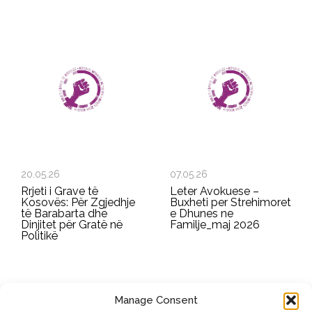
20.05.26
07.05.26
Rrjeti i Grave të
Leter Avokuese –
Kosovës: Për Zgjedhje
Buxheti per Strehimoret
të Barabarta dhe
e Dhunes ne
Dinjitet për Gratë në
Familje_maj 2026
Politikë
Manage Consent