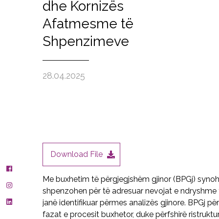
dhe Kornizës
Afatmesme të
Shpenzimeve
28.04.2025
Download File
Me buxhetim të përgjegjshëm gjinor (BPGj) synoh
shpenzohen për të adresuar nevojat e ndryshme të
janë identifikuar përmes analizës gjinore. BPGj për
fazat e procesit buxhetor, duke përfshirë ristruk