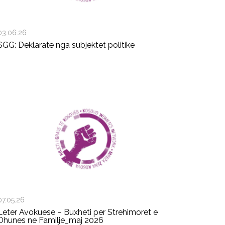
03.06.26
SGG: Deklaratë nga subjektet politike
07.05.26
Leter Avokuese – Buxheti per Strehimoret e
Dhunes ne Familje_maj 2026