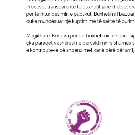
Proceset transparente të buxhetit janë thelbësore
për të rritur besimin e publikut. Buxhetimi i ba
duke mundësuar një kuptim më të saktë të burimev
Megjithatë, Kosova përdor buxhetimin e ndarë si
çka paraqet vështirësi në përcaktimin e shumës së
e kontributeve që shpenzimet kanë bërë për arritje