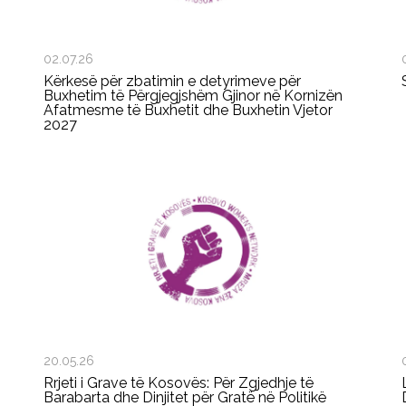
02.07.26
Kërkesë për zbatimin e detyrimeve për
Buxhetim të Përgjegjshëm Gjinor në Kornizën
Afatmesme të Buxhetit dhe Buxhetin Vjetor
2027
20.05.26
Rrjeti i Grave të Kosovës: Për Zgjedhje të
Barabarta dhe Dinjitet për Gratë në Politikë