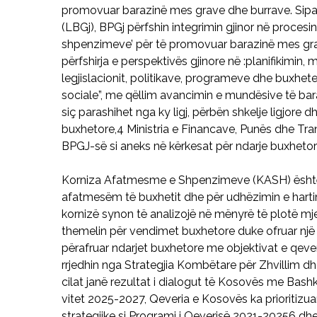
promovuar barazinë mes grave dhe burrave. Sipas 
(LBGj), BPGj përfshin integrimin gjinor në procesi
shpenzimeve’ për të promovuar barazinë mes grave
përfshirja e perspektivës gjinore në :planifikimin,
legjislacionit, politikave, programeve dhe buxhete
sociale”, me qëllim avancimin e mundësive të bar
siç parashihet nga ky ligj, përbën shkelje ligjore 
buxhetore,4 Ministria e Financave, Punës dhe Tran
BPGJ-së si aneks në kërkesat për ndarje buxhetor
Korniza Afatmesme e Shpenzimeve (KASH) është 
afatmesëm të buxhetit dhe për udhëzimin e hartimi
kornizë synon të analizojë në mënyrë të plotë mj
themelin për vendimet buxhetore duke ofruar një 
përafruar ndarjet buxhetore me objektivat e qev
rrjedhin nga Strategjia Kombëtare për Zhvillim 
cilat janë rezultat i dialogut të Kosovës me Bash
vitet 2025-2027, Qeveria e Kosovës ka prioritizu
strategjike si Programi i Qeverisë 2021-20256 dh