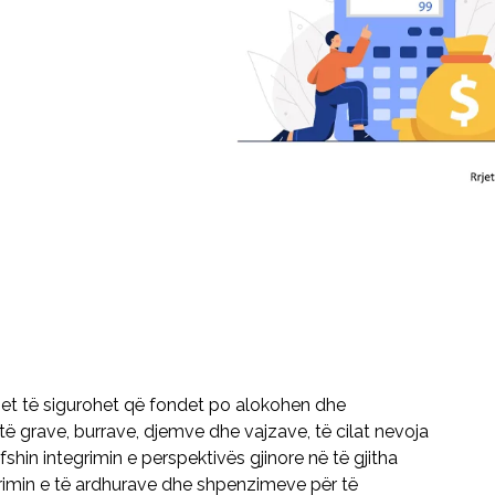
et të sigurohet që fondet po alokohen dhe
 grave, burrave, djemve dhe vajzave, të cilat nevoja
fshin integrimin e perspektivës gjinore në të gjitha
turimin e të ardhurave dhe shpenzimeve për të