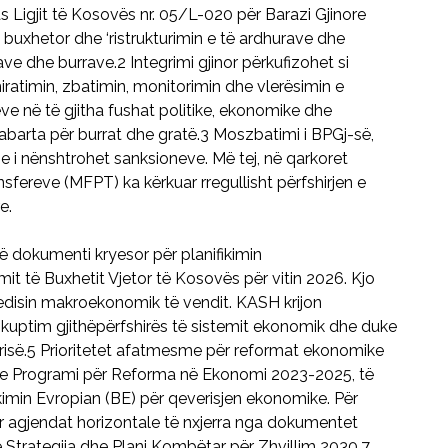
Ligjit të Kosovës nr. 05/L-020 për Barazi Gjinore
n buxhetor dhe ‘ristrukturimin e të ardhurave dhe
 dhe burrave.2 Integrimi gjinor përkufizohet si
 miratimin, zbatimin, monitorimin dhe vlerësimin e
ve në të gjitha fushat politike, ekonomike dhe
abarta për burrat dhe gratë.3 Moszbatimi i BPGj-së,
dhe i nënshtrohet sanksioneve. Më tej, në qarkoret
sfereve (MFPT) ka kërkuar rregullisht përfshirjen e
e.
dokumenti kryesor për planifikimin
t të Buxhetit Vjetor të Kosovës për vitin 2026. Kjo
edisin makroekonomik të vendit. KASH krijon
kuptim gjithëpërfshirës të sistemit ekonomik dhe duke
erisë.5 Prioritetet afatmesme për reformat ekonomike
dhe Programi për Reforma në Ekonomi 2023-2025, të
kimin Evropian (BE) për qeverisjen ekonomike. Për
ar agjendat horizontale të nxjerra nga dokumentet
e Strategjia dhe Plani Kombëtar për Zhvillim 2030.7