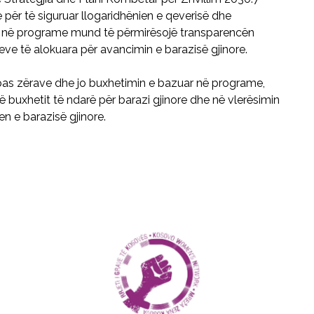
 për të siguruar llogaridhënien e qeverisë dhe
zuar në programe mund të përmirësojë transparencën
e të alokuara për avancimin e barazisë gjinore.
pas zërave dhe jo buxhetimin e bazuar në programe,
 buxhetit të ndarë për barazi gjinore dhe në vlerësimin
n e barazisë gjinore.