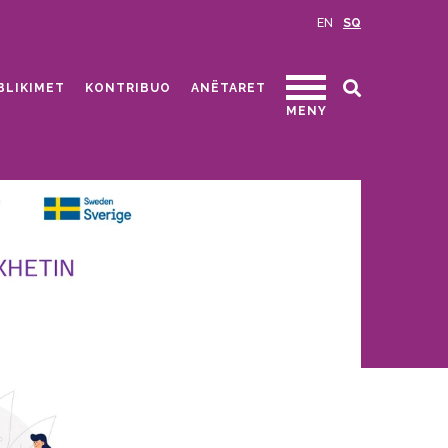
EN
SQ
BLIKIMET
KONTRIBUO
ANËTARET
MENY