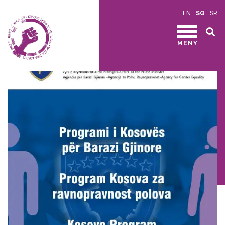
EN
SQ
SR
MENY