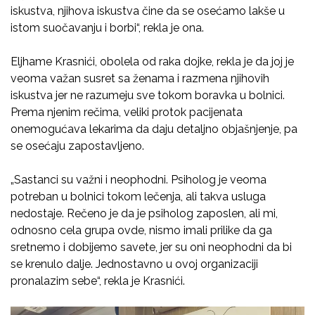
iskustva, njihova iskustva čine da se osećamo lakše u
istom suočavanju i borbi“, rekla je ona.
Eljhame Krasnići, obolela od raka dojke, rekla je da joj je
veoma važan susret sa ženama i razmena njihovih
iskustva jer ne razumeju sve tokom boravka u bolnici.
Prema njenim rečima, veliki protok pacijenata
onemogućava lekarima da daju detaljno objašnjenje, pa
se osećaju zapostavljeno.
„Sastanci su važni i neophodni. Psiholog je veoma
potreban u bolnici tokom lečenja, ali takva usluga
nedostaje. Rečeno je da je psiholog zaposlen, ali mi,
odnosno cela grupa ovde, nismo imali prilike da ga
sretnemo i dobijemo savete, jer su oni neophodni da bi
se krenulo dalje. Jednostavno u ovoj organizaciji
pronalazim sebe“, rekla je Krasnići.