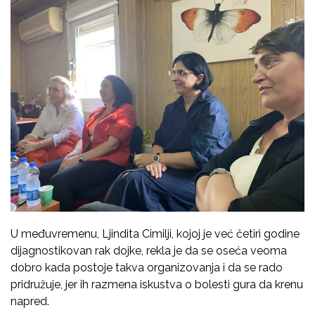
U međuvremenu, Ljindita Cimilji, kojoj je već četiri godine
dijagnostikovan rak dojke, rekla je da se oseća veoma
dobro kada postoje takva organizovanja i da se rado
pridružuje, jer ih razmena iskustva o bolesti gura da krenu
napred.