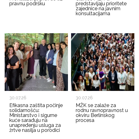
pravnu podršku
predstavljaju prioritete
zajednice na javnim
konsultacijama
30.07.26
30.07.26
Efikasna zaštita počinje
MŽK se zalaže za
solidarnošću:
rodnu ravnopravnost u
Ministarstvo i sigurne
okviru Berlinskog
kuće sarađuju na
procesa
unapređenju usluga za
žrtve nasilja u porodici