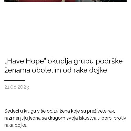
„Have Hope” okuplja grupu podrške
ženama obolelim od raka dojke
21.08.2023
Sedeći u krugu više od 15 žena koje su preživele rak,
razmenjuju jedna sa drugom svoja iskustva u borbi protiv
raka dojke.