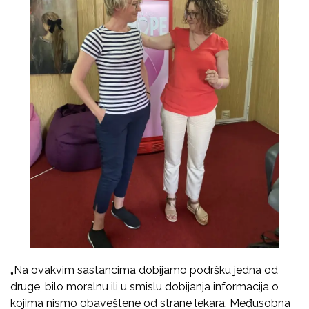
„Na ovakvim sastancima dobijamo podršku jedna od
druge, bilo moralnu ili u smislu dobijanja informacija o
kojima nismo obaveštene od strane lekara. Međusobna