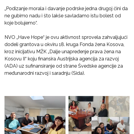
„Podizanje morala i davanje podrske jedna drugoj čini da
ne gubimo nadu i što lakše savladamo istu bolest od
koje bolujemo“.
NVO „Have Hope“ je ovu aktivnost sprovela zahvaljujući
dodeli grantova u okviru 18. kruga Fonda žena Kosova,
kroz inicijativu MŽK „Dalje unapređenje prava žena na
Kosovu II“ koju finansira Austrijska agencija za razvoj
(ADA) uz sufinansiranje od strane Švedske agencije za
međunarodni razvoj i saradnju (Sida).