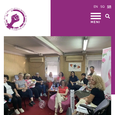
EN
SQ
SR
MENI