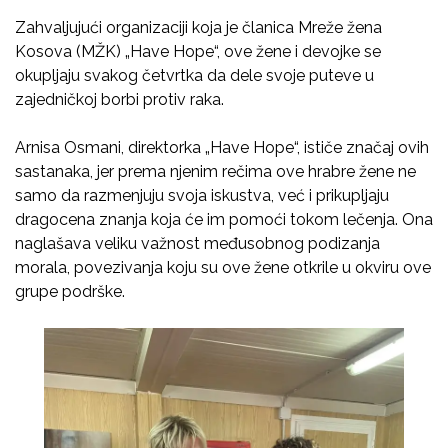
Zahvaljujući organizaciji koja je članica Mreže žena
Kosova (MŽK) „Have Hope“, ove žene i devojke se
okupljaju svakog četvrtka da dele svoje puteve u
zajedničkoj borbi protiv raka.
Arnisa Osmani, direktorka „Have Hope“, ističe značaj ovih
sastanaka, jer prema njenim rečima ove hrabre žene ne
samo da razmenjuju svoja iskustva, već i prikupljaju
dragocena znanja koja će im pomoći tokom lečenja. Ona
naglašava veliku važnost međusobnog podizanja
morala, povezivanja koju su ove žene otkrile u okviru ove
grupe podrške.