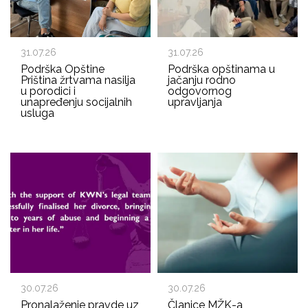
31.07.26
31.07.26
Podrška Opštine
Podrška opštinama u
Priština žrtvama nasilja
jačanju rodno
u porodici i
odgovornog
unapređenju socijalnih
upravljanja
usluga
30.07.26
30.07.26
Pronalaženje pravde uz
Članice MŽK-a