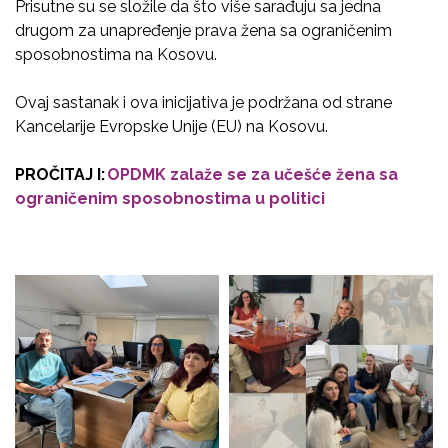
Prisutne su se složile da
što
više sarađuju sa jedna
drugom za unapređenje prava žena sa ograničenim
sposobnostima na Kosovu.
Ovaj sastanak i ova inicijativa je podržana od strane
Kancelarije Evropske Unije (EU) na Kosovu.
PRO
ČI
TAJ I:
OPDMK zalaže se za učešće žena sa
ograničenim sposobnostima u politici