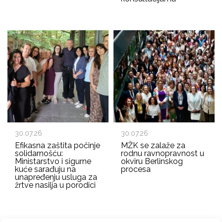
30.07.26
30.07.26
Efikasna zaštita počinje
MŽK se zalaže za
solidarnošću:
rodnu ravnopravnost u
Ministarstvo i sigurne
okviru Berlinskog
kuće sarađuju na
procesa
unapređenju usluga za
žrtve nasilja u porodici