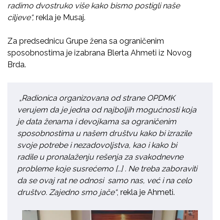
radimo
dvostruko
više kako b
ismo
postigli naše
ciljeve“,
rekla je Musaj.
Za p
redsednic
u
Grupe žena sa ograničenim
sposobnostim
a
je izabrana Blerta Ahmeti iz Novog
Brda.
„Radionica organizovana od strane OPDMK
verujem da je jedna od najboljih mogućnosti koja
je data ženama i devojkama sa ograničenim
sposobnostima u našem druš
tvu kako bi izrazile
s
voje potrebe i nezadovoljstva, kao i kako bi
radil
e
u pronalaženju rešenja za svakodnevne
probleme koje susrećemo […] . Ne treba zaboraviti
da
se
ovaj rat ne
odnosi
samo nas, već i
na
celo
društvo. Zajedno smo
jače
“
, rekla je Ahmeti.