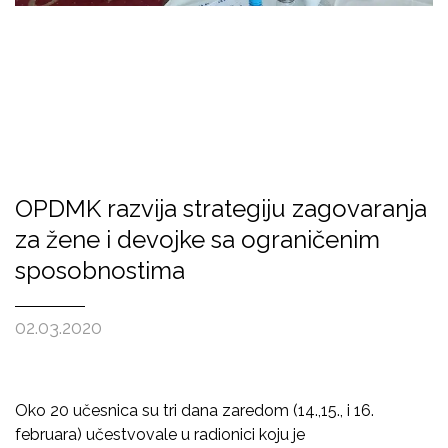
OPDMK razvija strategiju zagovaranja
za žene i devojke sa ograničenim
sposobnostima
02.03.2020
Oko 20 učesnica su tri dana zaredom (14.,15., i 16.
februara) učestvovale u radionici
koju je