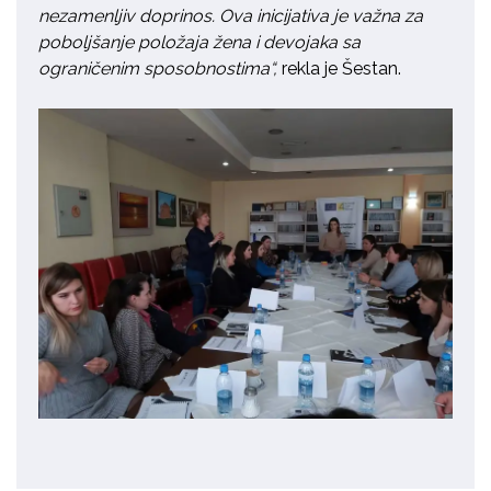
nezamenljiv
doprinos. Ova inicijativ
a
je važna za
poboljšanje polož
a
ja žena i devojaka sa
ograničenim sposobnostima“,
rekla je
Š
estan.