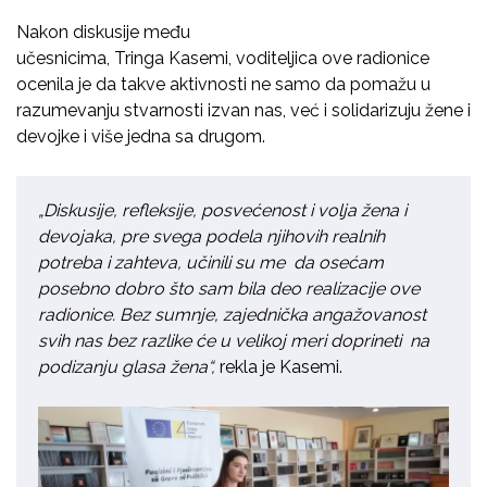
Nakon diskusije među
učesnicima,
Tringa
Kasemi
,
voditeljica
ove radionice
ocenila je da takve aktivnosti ne samo da pomažu u
razumevanju stvarnosti izvan nas, već i
solidarizuju
žene i
devojke i više jedna sa drugom.
„Diskusije,
refleksije
, posvećenost i volja žena i
devojaka, pre svega podela njihovih realnih
potreba i zahteva, učinili su me da osećam
posebno dobro što sam bila deo realizacije ove
radionice. Bez sumnje, zajednička angažovanost
svih nas bez
razlike će u velikoj meri doprineti na
podizanju glasa žena“,
rekla je
Kasemi
.