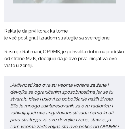
Rekla je da prvi korak ka
tome
je
već
postignut
izradom
strategije sa sve regione.
Resmije Rahmani, OPDMK, je pohvalila dobijenu podršku
od strane MZK, dodajući da je ovo prva inicijativa ove
vrste u zemlji.
„Aktivnosti kao ove su veoma korisne za žene i
devojke sa ograničenim sposobnostima jer se tu
stvaraju ideje i uslovi za poboljšanje naših
života.
Bilo
je mnogo zainteresovanih za ovu radionicu i
zahvaljujući ove angažovanosti sada ćemo imati
prvu strategiju za ove devojke i žene, štaviše, ja
sam veoma zadovoljna što ovo potiče od OPDMK i