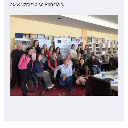
MŽK,“
izrazila se
Rahmani
.