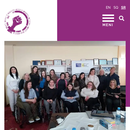
EN
SQ
SR
MENI