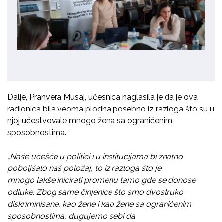
Dalje, Pranvera Musaj, učesnica naglasila
je
da je ova
radionica bila veoma
plodna
posebno iz razloga što su u
njoj učestvovale mnogo žena sa ograničenim
sposobnostima.
„Naše učešće u politici i u institucijama bi znatno
poboljša
l
o naš položaj, to iz razloga
što je
mnogo
lakše
inicirati promenu tamo gde se donose
odluke
. Zbog same činjenice što smo
dvostruko
diskriminisane,
kao žene i kao žene sa ograničenim
sposobnostima, dugujemo sebi da