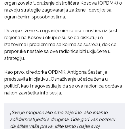
organizovalo
Udruženj
e
distrofičara Kosova (OPDMK) o
razvoju strategije
zagovaranja
za žene i devojke sa
ogran
i
čenim sposobnostima.
Devojke i žene sa ograničenim sposobnostima iz
š
est
regiona na Kosovu
okupile su se
da diskutuju o
izazovima i problemima sa kojima se susreću, dok će
preporuke nastale sa ove radionice biti uključene u
strategiju.
Kao prvo,
direktorka
OPDMK, Antigona
Š
est
an
je
predstavila inicijativu
„Osnaživanje učešća žena u
politici“
,
kao i
nagovestila
je da se ova radionica odr
ž
ava
nakon završetka info sesija.
„
Sve je moguće ako smo zajedno, ako imamo
solidarnosti
jedni s drugima
. Gde god vas pozovu
da štitite vaša prava, idit
e tamo i dajte svoj