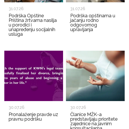
31.07.26
31.07.26
Podrška Opštine
Podrška opštinama u
Priština žrtvama nasilja
jačanju rodno
u porodici i
odgovornog
unapređenju socijalnih
upravljanja
usluga
30.07.26
30.07.26
Pronalaženje pravde uz
Članice MŽK-a
pravnu podršku
predstavljaju prioritete
zajednice na javnim
konsultacijama