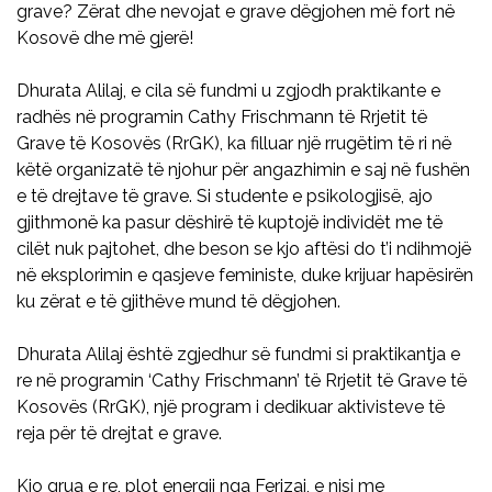
grave? Zërat dhe nevojat e grave dëgjohen më fort në
Kosovë dhe më gjerë!
Dhurata Alilaj, e cila së fundmi u zgjodh praktikante e
radhës në programin Cathy Frischmann të Rrjetit të
Grave të Kosovës (RrGK), ka filluar një rrugëtim të ri në
këtë organizatë të njohur për angazhimin e saj në fushën
e të drejtave të grave. Si studente e psikologjisë, ajo
gjithmonë ka pasur dëshirë të kuptojë individët me të
cilët nuk pajtohet, dhe beson se kjo aftësi do t’i ndihmojë
në eksplorimin e qasjeve feministe, duke krijuar hapësirën
ku zërat e të gjithëve mund të dëgjohen.
Dhurata Alilaj është zgjedhur së fundmi si praktikantja e
re në programin ‘Cathy Frischmann’ të Rrjetit të Grave të
Kosovës (RrGK), një program i dedikuar aktivisteve të
reja për të drejtat e grave.
Kjo grua e re, plot energji nga Ferizaj, e nisi me