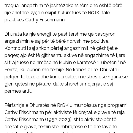
treguar angazhim të jashtëzakonshëm dhe është bërë
një anëtare kyçe e ekipit hulumtues të RrGK, falë
praktikës Cathy Frischmann.
Dhurata ka një energji të pashtershme që pasqyron
angazhimin e saj për të bërë ndryshime pozitive.
Kontributi i saj shkon përtej angazhimit në çështjet e
paqes; ajo është gjithashtu aktive në angazhime të tjera
si trajnuese ndihmëse në klubin e karatesë “Lubeteni” në
Ferizaj, ku punon me fëmijë. Në kohën e lirë, Dhurata i
pëlqen të lexojë dhe kur përballet me stres ose ngarkesë,
gjen qetësi në pikturë, duke shprehur ndjenjat e saj
përmes artit.
Përfshirja e Dhuratës në RrGK u mundësua nga programi
Cathy Frischmann për aktiviste të drejtat e grave të reja.
Cathy Frischmann (1952-2023) ishte aktiviste për të
drejtat e grave, feministe, mbrojtëse e të drejtave të