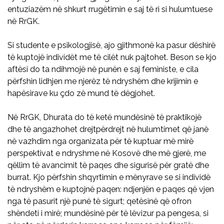
entuziazëm në shkurt rrugëtimin e saj të ri si hulumtuese
në RrGK.
Si studente e psikologjisë, ajo gjithmonë ka pasur dëshirë
të kuptojë individët me të cilët nuk pajtohet. Beson se kjo
aftësi do ta ndihmojë në punën e saj feministe, e cila
përfshin lidhjen me njerëz të ndryshëm dhe krijimin e
hapësirave ku çdo zë mund të dëgjohet.
Në RrGK, Dhurata do të ketë mundësinë të praktikojë
dhe të angazhohet drejtpërdrejt në hulumtimet që janë
në vazhdim nga organizata për të kuptuar më mirë
perspektivat e ndryshme në Kosovë dhe më gjerë, me
qëllim të avancimit të paqes dhe sigurisë për gratë dhe
burrat. Kjo përfshin shqyrtimin e mënyrave se si individë
të ndryshëm e kuptojnë paqen: ndjenjën e paqes që vjen
nga të pasurit një punë të sigurt; qetësinë që ofron
shëndeti i mirë; mundësinë për të lëvizur pa pengesa, si