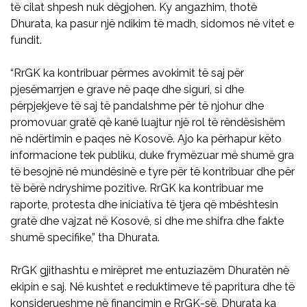
të cilat shpesh nuk dëgjohen. Ky angazhim, thotë
Dhurata, ka pasur një ndikim të madh, sidomos në vitet e
fundit.
“RrGK ka kontribuar përmes avokimit të saj për
pjesëmarrjen e grave në paqe dhe siguri, si dhe
përpjekjeve të saj të pandalshme për të njohur dhe
promovuar gratë që kanë luajtur një rol të rëndësishëm
në ndërtimin e paqes në Kosovë. Ajo ka përhapur këto
informacione tek publiku, duke frymëzuar më shumë gra
të besojnë në mundësinë e tyre për të kontribuar dhe për
të bërë ndryshime pozitive. RrGK ka kontribuar me
raporte, protesta dhe iniciativa të tjera që mbështesin
gratë dhe vajzat në Kosovë, si dhe me shifra dhe fakte
shumë specifike,” tha Dhurata.
RrGK gjithashtu e mirëpret me entuziazëm Dhuratën në
ekipin e saj. Në kushtet e reduktimeve të papritura dhe të
konsiderueshme në financimin e RrGK-së, Dhurata ka