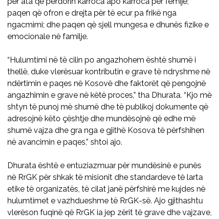
për ata që përdorin karroca apo karroca për fëmijë;
paqen që ofron e drejta për të ecur pa frikë nga
ngacmimi; dhe paqen që sjell mungesa e dhunës fizike e
emocionale në familje.
“Hulumtimi në të cilin po angazhohem është shumë i
thellë, duke vlerësuar kontributin e grave të ndryshme në
ndërtimin e paqes në Kosovë dhe faktorët që pengojnë
angazhimin e grave në këtë proces,” tha Dhurata. “Kjo më
shtyn të punoj më shumë dhe të publikoj dokumente që
adresojnë këto çështje dhe mundësojnë që edhe më
shumë vajza dhe gra nga e gjithë Kosova të përfshihen
në avancimin e paqes,” shtoi ajo.
Dhurata është e entuziazmuar për mundësinë e punës
në RrGK për shkak të misionit dhe standardeve të larta
etike të organizatës, të cilat janë përfshirë me kujdes në
hulumtimet e vazhdueshme të RrGK-së. Ajo gjithashtu
vlerëson fuqinë që RrGK ia jep zërit të grave dhe vajzave,