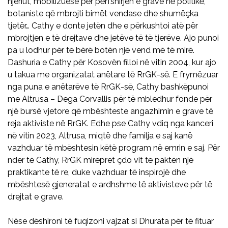
njeriut, mobilizuese për përfshirjen e grave në politikë,
botaniste që mbrojti bimët vendase dhe shumëçka
tjetër… Cathy e donte jetën dhe e përkushtoi atë për
mbrojtjen e të drejtave dhe jetëve të të tjerëve. Ajo punoi
pa u lodhur për të bërë botën një vend më të mirë.
Dashuria e Cathy për Kosovën filloi në vitin 2004, kur ajo
u takua me organizatat anëtare të RrGK-së. E frymëzuar
nga puna e anëtarëve të RrGK-së, Cathy bashkëpunoi
me Altrusa – Dega Corvallis për të mbledhur fonde për
një bursë vjetore që mbështeste angazhimin e grave të
reja aktiviste në RrGK. Edhe pse Cathy vdiq nga kanceri
në vitin 2023, Altrusa, miqtë dhe familja e saj kanë
vazhduar të mbështesin këtë program në emrin e saj. Për
nder të Cathy, RrGK mirëpret çdo vit të paktën një
praktikante të re, duke vazhduar të inspirojë dhe
mbështesë gjeneratat e ardhshme të aktivisteve për të
drejtat e grave.
Nëse dëshironi të fuqizoni vajzat si Dhurata për të fituar