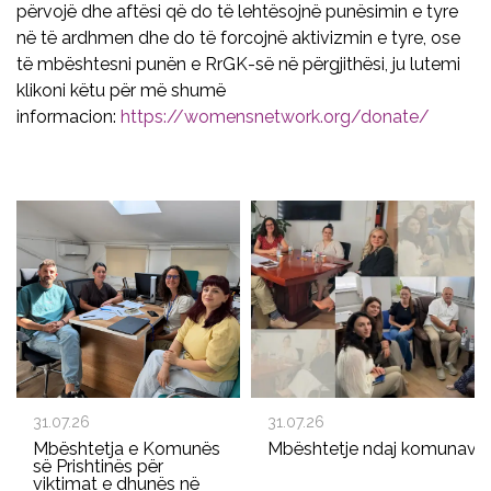
përvojë dhe aftësi që do të lehtësojnë punësimin e tyre
në të ardhmen dhe do të forcojnë aktivizmin e tyre, ose
të mbështesni punën e RrGK-së në përgjithësi, ju lutemi
klikoni këtu për më shumë
informacion:
https://womensnetwork.org/donate/
31.07.26
31.07.26
Mbështetja e Komunës
Mbështetje ndaj komunave p
së Prishtinës për
viktimat e dhunës në