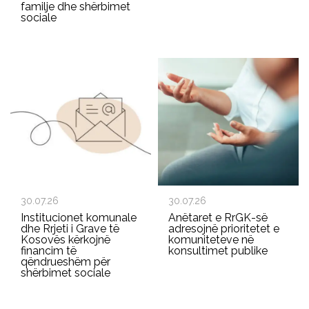
familje dhe shërbimet
sociale
30.07.26
30.07.26
Institucionet komunale
Anëtaret e RrGK-së
dhe Rrjeti i Grave të
adresojnë prioritetet e
Kosovës kërkojnë
komuniteteve në
financim të
konsultimet publike
qëndrueshëm për
shërbimet sociale