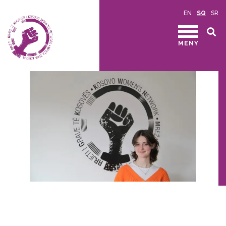
EN
SQ
SR
MENY