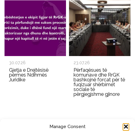
30.07.26
23.07.26
Gjetja e Drejtësisë
Përfaqësues të
përmes Ndihmës
komunave dhe RrGK
Juridike
bashkojnë forcat për të
fuqizuar shërbimet
sociale të
përgjegjshme gjinore
Manage Consent
REGJISTROHU PËR BULETININ E RRGK-SË