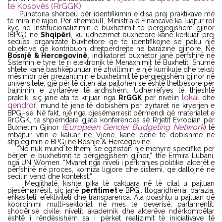
të Kosovës (RrGGK)
.
Punëtoria shërbeu për identifikimin e disa prej praktikave më
të mira në rajon. Për shembull, Ministria e Financave ka luajtur rol
kyç në institucionalizimin e buxhetimit të përgjegjshëm gjinor
(BPGj) në
Shqipëri
, ku udhëzimet buxhetore kanë kërkuar prej
secilës organizatë buxhetore që të identifikojnë së paku një
objektivë që kontribuon drejtpërdrejtë në barazinë gjinore. Në
Bosnjë & Hercegovinë
, indikatorët buxhetor janë përfshirë në
Sistemin e tyre të ri elektronik të Menaxhimit të Buxhetit. Shumë
shtete kanë bashkëpunuar në zhvillimin e një kurrikule dhe teksti
mësimor për prezantimin e buxhetimit të përgjegjshëm gjinor në
universitete, gjë për të cilën ata pajtohen se është thelbësore për
trajnimin e zyrtarëve të ardhshëm. Udhërrëfyes të thjeshtë
lokal
praktik, siç janë ata të krijuar nga
RrGGK
për nivelin
dhe
qendror
, mund të jenë të dobishëm për zyrtarët në kryerjen e
BPGj-së. Në fakt, një nga pjesëmarrësit përmendi që materialet e
RrGGK, të shpërndara gjatë konferencës së Rrjetit Evropian për
(European Gender Budgeting Network
Buxhetim Gjinor
) të
mbajtur vitin e kaluar në Vjenë, kanë qenë të dobishme në
shpjegimin e BPGj në Bosnje & Hercegovinë.
“Ne nuk mund të themi se egziston një mënyrë specifike për
bërjen e buxhetimit të përgjegjshëm gjinor,” the Ermira Lubani,
nga UN Women. “Mvaret nga niveli i përkrahjes politike, akterët e
përfshirë në proces, korniza ligjore dhe sistemi, që dallojnë në
secilin vend dhe kontekst.”
Megjithatë, kishte pika të caktuara në të cilat u pajtuan
pjesëmarrësit, siç janë
përfitimet
e BPGj: llogaridhënia, barazia,
efikasiteti, efektiviteti dhe transparenca. Ata poashtu u pajtuan që
koordinimi multi-sektorial në mes të qeverisë, parlamentit,
shoqërisë civile, nivelit akademik dhe akterëve ndërkombëtar
është i rëndësishëm sa i përket realizimit të iniciativave të