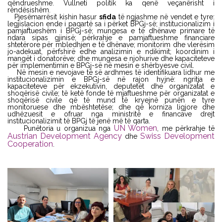
qëndrueshme. Vullneti politik ka qenë veçanërisht i
rëndësishëm.
Pjesëmarrësit kishin hasur
sfida
të ngjashme në vendet e tyre:
legjislacion ende i paqartë sa i përket BPGj-së; institucionalizim i
pamjaftueshëm i BPGj-së; mungesa e të dhënave primare të
ndara sipas gjinisë; përkrahje e pamjaftueshme financiare
shtetërore për mbledhjen e të dhënave; monitorim dhe vlerësim
jo-adekuat, përfshirë edhe analizimin e ndikimit; koordinim i
mangët i donatorëve; dhe mungesa e njohurive dhe kapaciteteve
për implementimin e BPGj-së në mesin e shërbyesve civil.
Në mesin e nevojave të së ardhmes të identifikuara lidhur me
institucionalizimin e BPGj-së në rajon hyjnë: ngritja e
kapaciteteve për ekzekutivin, deputetët dhe organizatat e
shoqërisë civile; të ketë fonde të mjaftueshme për organizatat e
shoqërisë civile që të mund të kryejnë punën e tyre
monitoruese dhe mbështetëse; dhe që korniza ligjore dhe
udhëzuesit e ofruar nga ministritë e financave drejt
institucionalizimit të BPGj të jenë më të qarta.
UN Women
Punëtoria u organizua nga
, me përkrahje të
Austrian Development Agency
Swiss Development
dhe
Cooperation
.