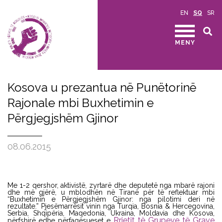
EN
SQ
SR
MENY
Kosova u prezantua në Punëtorinë
Rajonale mbi Buxhetimin e
Përgjegjshëm Gjinor
08.06.2015
Me 1-2 qershor, aktivistë, zyrtarë dhe deputetë nga mbarë rajoni
dhe më gjërë, u mblodhën në Tiranë për të reflektuar mbi
“Buxhetimin e Përgjegjshëm Gjinor: nga pilotimi deri në
rezultate.” Pjesëmarrësit vinin nga Turqia, Bosnia & Hercegovina,
Serbia, Shqipëria, Maqedonia, Ukraina, Moldavia dhe Kosova,
Rrjetit të Grupeve të Grave
përfshirë edhe përfaqësueset e