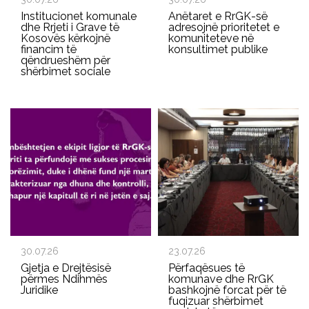
Institucionet komunale
Anëtaret e RrGK-së
dhe Rrjeti i Grave të
adresojnë prioritetet e
Kosovës kërkojnë
komuniteteve në
financim të
konsultimet publike
qëndrueshëm për
shërbimet sociale
30.07.26
23.07.26
Gjetja e Drejtësisë
Përfaqësues të
përmes Ndihmës
komunave dhe RrGK
Juridike
bashkojnë forcat për të
fuqizuar shërbimet