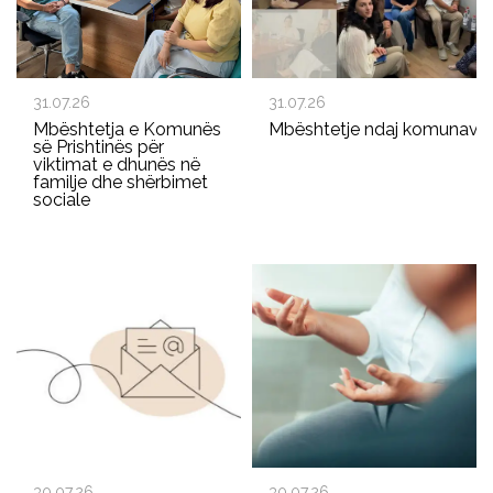
31.07.26
31.07.26
Mbështetja e Komunës
Mbështetje ndaj komunave p
së Prishtinës për
viktimat e dhunës në
familje dhe shërbimet
sociale
30.07.26
30.07.26