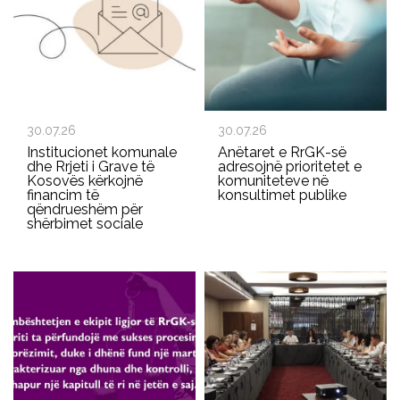
30.07.26
30.07.26
Institucionet komunale
Anëtaret e RrGK-së
dhe Rrjeti i Grave të
adresojnë prioritetet e
Kosovës kërkojnë
komuniteteve në
financim të
konsultimet publike
qëndrueshëm për
shërbimet sociale