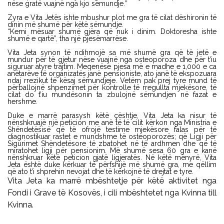
nëse gratë vuajnë nga kjo sëmundje.”
Zyra e Vita Jetës ishte mbushur plot me gra të cilat dëshironin të
dinin më shumë për këtë sëmundje.
“Kemi mësuar shumë gjëra që nuk i dinim. Doktoresha ishte
shumë e qartë”, tha një pjesëmarrëse.
Vita Jeta synon të ndihmojë sa më shumë gra që të jetë e
mundur për të gjetur nëse vuajnë nga osteoporoza dhe për t’iu
siguruar atyre trajtim. Meqenëse pjesa më e madhe e 1,000 e ca
anëtarëve të organizatës janë pensioniste, ato janë të ekspozuara
ndaj rrezikut të kësaj sëmundjeje. Vetëm pak prej tyre mund të
përballojnë shpenzimet për kontrolle të rregullta mjekësore, të
cilat do t’iu mundësonin ta zbulojnë sëmundjen në fazat e
hershme.
Duke e marrë parasysh këtë çështje, Vita Jeta ka nisur të
nënshkruajë një peticion me anë të të cilit kërkon nga Ministria e
Shëndetësisë që të ofrojë testime mjekësore falas për të
diagnostikuar rastet e mundshme të osteoporozës; që Ligji për
Sigurimet Shëndetësore të zbatohet në të ardhmen dhe që të
miratohet ligji për pensionim. Më shumë sesa 60 gra e kanë
nënshkruar këtë peticion gjatë ligjeratës. Në këtë mënyrë, Vita
Jeta është duke kërkuar të përfshijë më shumë gra, me qëllim
që ato t’i shprehin nevojat dhe të kërkojnë të drejtat e tyre.
Vita Jeta ka marrë mbështetje për këtë aktivitet nga
Fondi i Grave të Kosovës, i cili mbështetet nga Kvinna till
Kvinna.