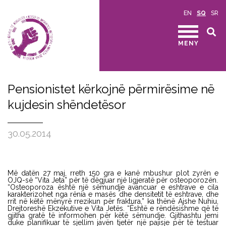
EN
SQ
SR
MENY
Pensionistet kërkojnë përmirësime në
kujdesin shëndetësor
30.05.2014
Më datën 27 maj, rreth 150 gra e kanë mbushur plot zyrën e
OJQ-së “Vita Jeta” për të dëgjuar një ligjeratë për osteoporozën.
“Osteoporoza është një sëmundje avancuar e eshtrave e cila
karakterizohet nga rënia e masës dhe densitetit të eshtrave, dhe
rrit në këtë mënyrë rrezikun për fraktura,” ka thënë Ajshe Nuhiu,
Drejtoreshë Ekzekutive e Vita Jetës. “Është e rëndësishme që të
gjitha gratë të informohen për këtë sëmundje. Gjithashtu jemi
duke planifikuar të sjellim javën tjetër një pajisje për të testuar