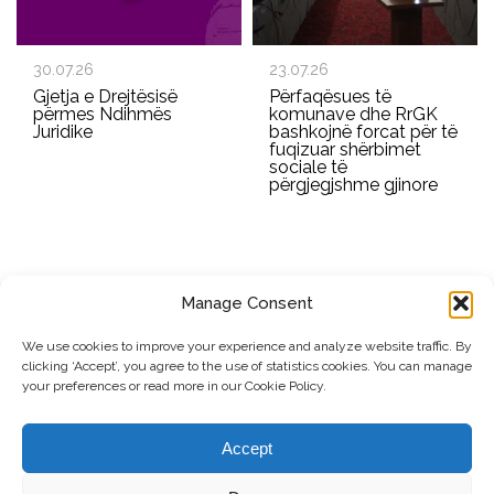
30.07.26
23.07.26
Gjetja e Drejtësisë
Përfaqësues të
përmes Ndihmës
komunave dhe RrGK
Juridike
bashkojnë forcat për të
fuqizuar shërbimet
sociale të
përgjegjshme gjinore
Manage Consent
REGJISTROHU PËR BULETININ E RRGK-SË
We use cookies to improve your experience and analyze website traffic. By
clicking ‘Accept’, you agree to the use of statistics cookies. You can manage
Dërgo
your preferences or read more in our Cookie Policy.
© Copyright, 2026 . Rrjeti i Grave të Kosovës. Të gjitha të drejtat e
Accept
rezervuara.