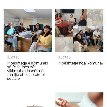
31.07.26
31.07.26
Mbështetja e Komunës
Mbështetje ndaj komunave p
së Prishtinës për
viktimat e dhunës në
familje dhe shërbimet
sociale