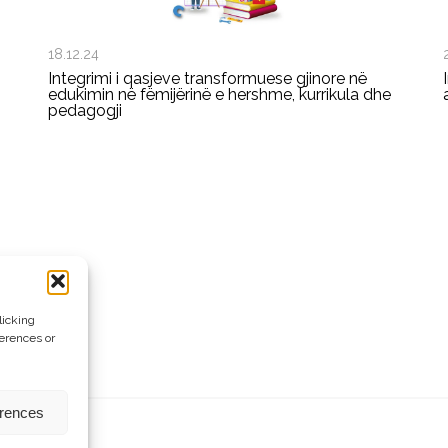
18.12.24
Integrimi i qasjeve transformuese gjinore në
edukimin në fëmijërinë e hershme, kurrikula dhe
pedagogji
licking
ferences or
erences
rezervuara.