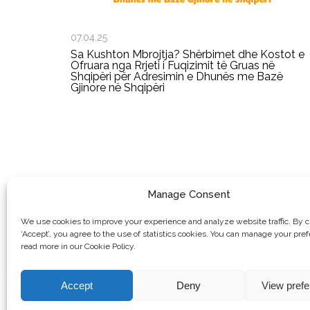
07.04.25
Sa Kushton Mbrojtja? Shërbimet dhe Kostot e
Ofruara nga Rrjeti i Fuqizimit të Gruas në
Shqipëri për Adresimin e Dhunës me Bazë
Gjinore në Shqipëri
Manage Consent
We use cookies to improve your experience and analyze website traffic. By c
‘Accept’, you agree to the use of statistics cookies. You can manage your pre
read more in our Cookie Policy.
Accept
Deny
View pref
© Copyright, 2026 . Rrjeti i Grave të Kosovës. Të gjitha të drejtat e 