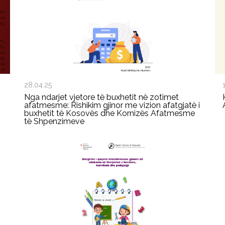
28.04.25
Nga ndarjet vjetore të buxhetit në zotimet
afatmesme: Rishikim gjinor me vizion afatgjatë i
buxhetit të Kosovës dhe Kornizës Afatmesme
të Shpenzimeve