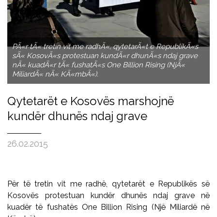
PÃ«r tÃ« tretin vit me radhÃ«, qytetarÃ«t e RepublikÃ«s
sÃ« KosovÃ«s protestuan kundÃ«r dhunÃ«s ndaj grave
nÃ« kuadÃ«r tÃ« fushatÃ«s One Billion Rising (NjÃ«
MiliardÃ« nÃ« KÃ«mbÃ«).
Qytetarët e Kosovës marshojnë
kundër dhunës ndaj grave
26.02.2015
Për të tretin vit me radhë, qytetarët e Republikës së
Kosovës protestuan kundër dhunës ndaj grave në
kuadër të fushatës One Billion Rising (Një Miliardë në