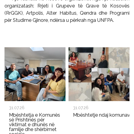
organizatash: Rrjeti i Grupeve të Grave të Kosovës
(RrGGK), Artpolis, Alter Habitus, Qendra dhe Programi
për Studime Gjinore, ndërsa u përkrah nga UNFPA.
31.07.26
31.07.26
Mbështetja e Komunës
Mbështetje ndaj komunave p
së Prishtinës për
viktimat e dhunës në
familje dhe shërbimet