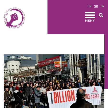
EN
SQ
SR
MENY