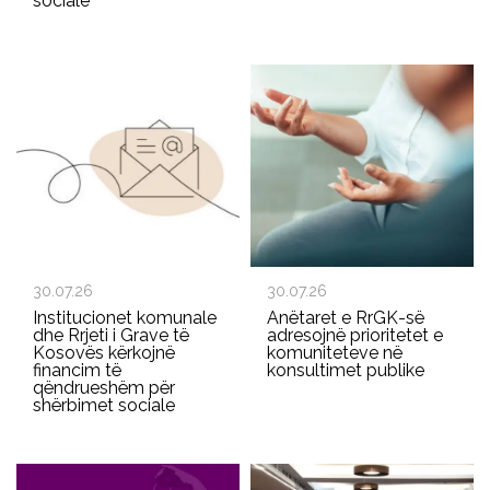
sociale
30.07.26
30.07.26
Institucionet komunale
Anëtaret e RrGK-së
dhe Rrjeti i Grave të
adresojnë prioritetet e
Kosovës kërkojnë
komuniteteve në
financim të
konsultimet publike
qëndrueshëm për
shërbimet sociale