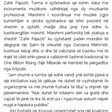
Zahir Pajaziti. Turma e qytetarëve që kishin dalur me
instrumente muzikore, udhëhiqej nga dy muzikantë
profesional. Marshimi i koordinuar me muzikë zgjoi
kurreshtjen e qindra qytetarëve që ishin prezent në
sheshin e qytetit, madje disa prej tyre edhe i’u
bashkangjitën marshit. Marshimi përfundoj tek platoja e
sheshit “Zahir Pajaziti” ku qytetarët patën mundësi të
dëgjojnë një fjaim të shkurtër nga Dardana Mehmeti,
kushtuar kësaj dite, si dhe të vallzojnë së bashku me të
rinjët të cilët ishin pjesë e vallëzimit tashmë tradicional të
One Billion Rising (Një Miliardë në Këmbë) të përgaditur
nga Artpolis.
“Jam shumë e lumtur që edhe vendi ynë është pjesë e
një inicitative kaq të qëlluar, ne duhet të vazhdojmë të
organizojmë sa më shumë fushata të tilla,” u shpreh një
pjesëmarrëse. “Nuk duhet të ndalemi deri sa gratë dhe
vajzat të jenë të lira të ecin pa i ngacmuar askush nëpër
rrugë e hapësira publike.”
Kjo fushatë në Kosovë organizohet nga një koalicion