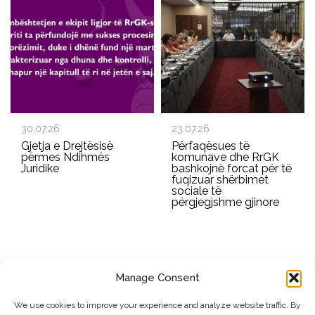
30.07.26
23.07.26
Gjetja e Drejtësisë
Përfaqësues të
përmes Ndihmës
komunave dhe RrGK
Juridike
bashkojnë forcat për të
fuqizuar shërbimet
sociale të
përgjegjshme gjinore
Manage Consent
REGJISTROHU PËR BULETININ E RRGK-SË
We use cookies to improve your experience and analyze website traffic. By