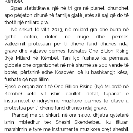
Këmbë).
Sipas statistikave, një në tri gra në planet, dhunohet
apo përjeton dhunë në familje gjatë jetës së saj, që do të
thotë një miliard gra.
Në shkurt të vitit 2013, një miliard gra dhe burra në
gjithë botën, dolën në rrugë dhe përmes
vallëzimit protesuan për t’i dhënë fund dhunës ndaj
grave dhe vajzave përmes fushatës One Billion Rising
(Një Miliard në Këmbë). Tani kjo fushatë ka përmasa
globale dhe organizohet në më shumë se 200 vende të
botës, përfshirë edhe Kosovën, që iu bashkangjt kësaj
fushate që nga fillimi.
Pjesë e organizimit të One Billion Rising (Një Miliardë në
Këmbë) këtë vit ishin daullet, defat, tupanat e
instrumetet e ndryshme muzikore përmes të cilave u
protestua për t’i dhënë fund dhunës ndaj grave.
Prandaj me 14 shkurt, në ora 14:00, dhjetra qytetarë
ishin mbledhur tek Sheshi Skenderbeu, ku filluan
marshimin e tyre me instrumente muzikore drejt sheshit