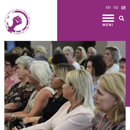
EN
SQ
SR
MENI