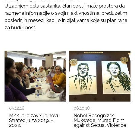
U zadnjem delu sastanka, članice su imale prostora da
razmene informacije o svojim aktivnostima, preduzetim
poslednjih meseci, kao i o inicijativama koje su planirane
za budućnost.
05.12.18
06.10.18
MŽK-a je završila novu
Nobel Recognizes
Strategiju za 2019. –
Mukwege, Murad Fight
2022.
against Sexual Violence