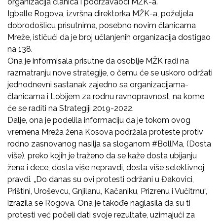
organizacija članica i podržavaoci MŽK-a.
Igballe Rogova, izvršna direktorka MŽK-a, poželjela
dobrodošlicu prisutnima, posebno novim članicama
Mreže, ističući da je broj učlanjenih organizacija dostigao
na 138.
Ona je informisala prisutne da osoblje MŽK radi na
razmatranju nove strategije, o čemu će se uskoro održati
jednodnevni sastanak zajedno sa organizacijama-
članicama i Lobijem za rodnu ravnopravnost, na kome
će se raditi na Strategiji 2019-2022.
Dalje, ona je podelila informaciju da je tokom ovog
vremena Mreža žena Kosova podržala proteste protiv
rodno zasnovanog nasilja sa sloganom #BollMa, (Dosta
više), preko kojih je traženo da se kaže dosta ubijanju
žena i dece, dosta više nepravdi, dosta više selektivnoj
pravdi. „Do danas su ovi protesti održani u Đakovici,
Prištini, Uroševcu, Gnjilanu, Kačaniku, Prizrenu i Vučitrnu“,
izrazila se Rogova. Ona je takođe naglasila da su ti
protesti već počeli dati svoje rezultate, uzimajući za