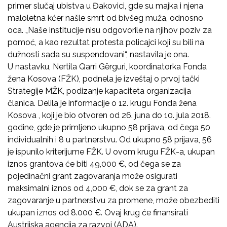
primer slučaj ubistva u Đakovici, gde su majka i njena
maloletna kćer našle smrt od bivšeg muža, odnosno
oca. „Naše institucije nisu odgovorile na njihov poziv za
pomoć, a kao rezultat protesta policajci koji su bili na
dužnosti sada su suspendovani“, nastavila je ona.
U nastavku, Nertila Qarri Gërguri, koordinatorka Fonda
žena Kosova (FŽK), podnela je izveštaj o prvoj tački
Strategije MŽK, podizanje kapaciteta organizacija
članica. Delila je informacije o 12. krugu Fonda žena
Kosova , koji je bio otvoren od 26. juna do 10. jula 2018.
godine, gde je primljeno ukupno 58 prijava, od čega 50
individualnih i 8 u partnerstvu. Od ukupno 58 prijava, 56
je ispunilo kriterijume FŽK. U ovom krugu FŽK-a, ukupan
iznos grantova će biti 49,000 €, od čega se za
pojedinačni grant zagovaranja može osigurati
maksimalni iznos od 4,000 €, dok se za grant za
zagovaranje u partnerstvu za promene, može obezbediti
ukupan iznos od 8.000 €. Ovaj krug će finansirati
Austrijska agencija za razvoj (ADA).