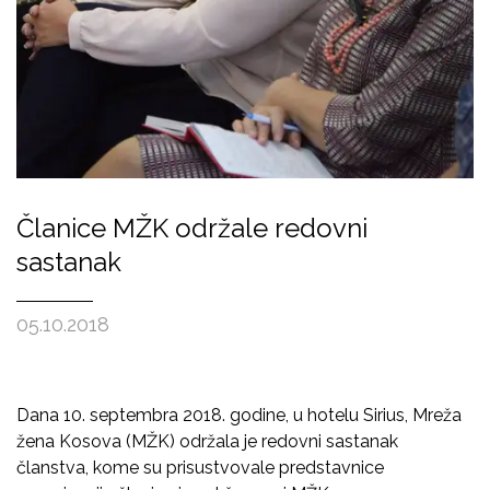
Članice MŽK održale redovni
sastanak
05.10.2018
Dana 10. septembra 2018. godine, u hotelu Sirius, Mreža
žena Kosova (MŽK) održala je redovni sastanak
članstva, kome su prisustvovale predstavnice