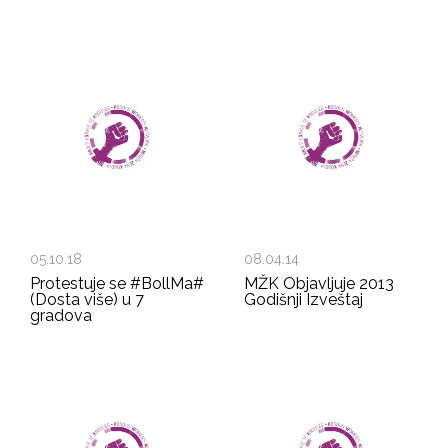
05.10.18
08.04.14
Protestuje se #BollMa#
MŽK Objavljuje 2013
(Dosta više) u 7
Godišnji Izveštaj
gradova