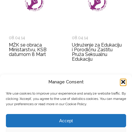
08.04.14
08.04.14
MŽK se obraća
Udruženje za Edukaciju
Ministarstvu, KSB
i Porodičnu Zaštitu
datumom 8 Mart
Pruža Seksualnu
Edukaciju
Manage Consent
EMAIL ADDRESS
We use cookies to improve your experience and analyze website traffic. By
clicking ‘Accept’, you agree to the use of statistics cookies. You can manage
Submit
your preferences or read more in our Cookie Policy.
Accept
© Copyright, 2026 . Mreža Žena Kosova. Sva prava zadržana.