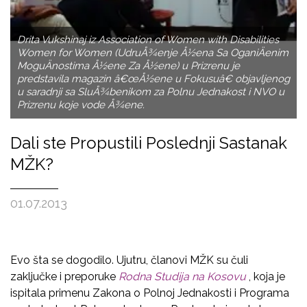
Drita Vukshinaj iz Association of Women with Disabilities
Women for Women (UdruÅ¾enje Å½ena Sa OganiÄenim
MoguÄnostima Å½ene Za Å½ene) u Prizrenu je
predstavila magazin â€œÅ½ene u Fokusuâ€ objavljenog
u saradnji sa SluÅ¾benikom za Polnu Jednakost i NVO u
Prizrenu koje vode Å¾ene.
Dali ste Propustili Poslednji Sastanak
MŽK?
01.07.2013
Evo šta se dogodilo. Ujutru, članovi MŽK su čuli
zaključke i preporuke
Rodna Studija na Kosovu
, koja je
ispitala primenu Zakona o Polnoj Jednakosti i Programa