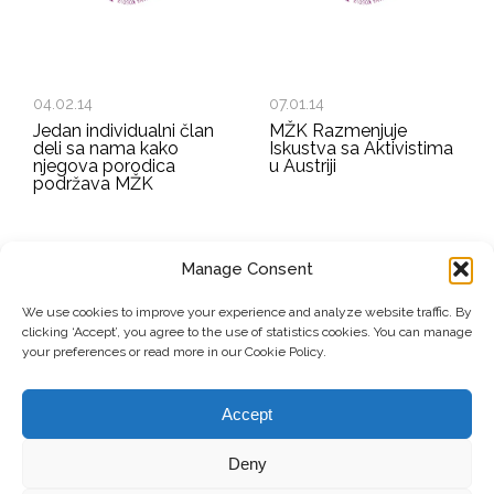
04.02.14
07.01.14
Jedan individualni član
MŽK Razmenjuje
deli sa nama kako
Iskustva sa Aktivistima
njegova porodica
u Austriji
podržava MŽK
Manage Consent
EMAIL ADDRESS
We use cookies to improve your experience and analyze website traffic. By
clicking ‘Accept’, you agree to the use of statistics cookies. You can manage
Submit
your preferences or read more in our Cookie Policy.
Accept
© Copyright, 2026 . Mreža Žena Kosova. Sva prava zadržana.
Deny