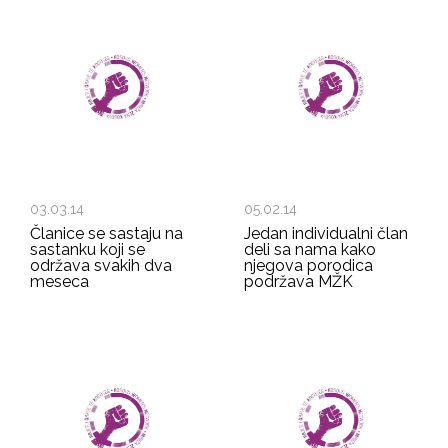
03.03.14
05.02.14
Članice se sastaju na
Jedan individualni član
sastanku koji se
deli sa nama kako
održava svakih dva
njegova porodica
meseca
podržava MŽK