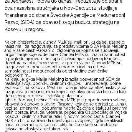
za Jednakost Polova do danas. Preduzeta je od strane
dva nezavisna stručnjaka u Nov-Dec. 2012, studija je
finansirana od strane Švedske Agencije za Međunarodni
Razvoj (SIDA) da obavesti svoju buduću strategiju na
Kosovu i u regionu.
Nakon prezentacije, članovi MŽK su imali priliku da se izjasne o
nalazima i da razgovaraju sa predstavnicama SIDA Maria Melbing
and Visare Gashi-Gorani o izazovima sa kojima se suočavaju
organizacije koje vode žene. Članovi MŽK su izrazili zabrinutost
u pogledu njihovom pristupu finansiranju i nedavnoj tendenciji
donatora da obezbede sredstva preko vlade. Članovi MŽK su
razgovarali o tome kako bi to moglo uticati na njihovu
samostalnost i mogućnost da održi vladine zvaničnike
odgovornim..
Na kraju je, g-đa Marija Melbing izrazila posvećenost SIDA da
nastavlja svoju podršku civilnom društvu i unapređenju polne
jednakosti na Kosovu. Međutim, ona je rekla da SIDA nastavlja da
razgovara o mehanizmima kojima će takva podrška biti data kao
deo njenog procesa strateškog planiranja.
Igbale Rogova, Izvršna Direktora MŽK je u popodnevnim satima,
obavestio članove o Javnoj Raspravi koja če se održati 12. Juna u
vezi sa izmenama i dopunama Nacrta Zakona o statusu i pravima
palih boraca, invalida, veterana, pripadnika Oslobodilačke Vojske
Kosova i civilnim žrtvama rata i njihovim porodicama. Članovi
MŽK su bili ohrabreni da učestvuju u ovoj sesiji, gde se aktivisti
nadaju da izmene zakon i da uključe žene koje su pretrpele
seksualno zlostavljanje tokom rata.