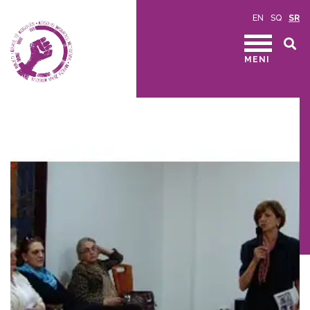
EN
SQ
SR
MENI