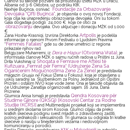
Članovi su takođe pozvani da prisustvuju izletu MŽK u Draču,
Albania od 3-6 Oktobra, uz podršku KtK.
Foundacije za Orbazovanje
Naxhije Buçinca, osnivač
Devojaka “Çifti Buçinca”
, je objasnila o ovoj novoj Fondaciji,
koja cilja ka unapređenju obrazovanja devojaka. Oni su tokom
Gala događaja podigli 24,000 € koja če otiči za
obrazovanju
devojaka. Ovo uključuje i donaciju MŽK od 1.000
€
Artpolis
Zana Hoxha-Krasniqi, Izvršna Direktorka
je podelila
informacije o njenom Prvom Festivalu o Ljudskim Pravima
Femmes Fatales
“
” gde su de žene umetnici iz regiona
prikazale njihov rad.
Dera e Hapur
(Otvorena Vrata)
Belgjyzare Muharremi, iz
, je
informisala članove MŽK o sajmu ručnih radova u Prištini 11 Juna.
Shoqata e Femrave me Aftësi të
Drita Vukshinaj iz
Kufizuara „Femrat për Femra“ (Udruženje Žena Sa
Oganičenim Mogučnostima Žene Za Žene)
je predstavila
magazin
Gruaja në Fokus
(Žena u Fokusu), koja je objavljena u
uskoj saradnji sa Službenikom za Polnu Jednakost pri Opštini
Prizren i ostalim NVO koje vode žene. Ona je takođe objavila da
če Udruženje Zanatlija organizovati sajam. 16 Juna, Dana
Prizrene.
Qendra Kosovare për
Glumica Anisa Ismajli je predstavila
Studime Gjinore (QKSGj) [Kosovski Centar za Rodne
Studije (KCRS)]
and Multimedijski projekat koji se implementira
u srednjim školama širom Kosova. Glumci ciljaju da preko
kratkih skečeva podignu svest mladih o zdravstvenoj zaštiti,
polnoj jednakosti i seksualnosti. Tri glumaca su odigrala tri kratke
skečeve o nasilju u tinejđerskim vezama i nedovoljnom
komuniciranju u porodici.
KtK u Makedoniji
Emilija Dimoska, predstavnica
je zatražila