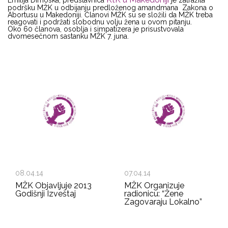
podršku MŽK u odbijanju predloženog amandmana Zakona o
Abortusu u Makedoniji. Članovi MŽK su se složili da MŽK treba
reagovati i podržati slobodnu volju žena u ovom pitanju.
Oko 60 članova, osoblja i simpatizera je prisustvovala
dvomesečnom sastanku MŽK 7. juna.
08.04.14
07.04.14
MŽK Objavljuje 2013
MŽK Organizuje
Godišnji Izveštaj
radionicu: “Žene
Zagovaraju Lokalno”