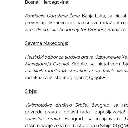
Bosna i Hercegovina:
Fondacija Udružene Žene
, Banja Luka, sa inici
prevencija diskriminacije na osnovu roda/pola u B
žene (Fondacija Academy for Women),
Sarajevo, 
Severna Makedonija:
Helsinški odbor za ljudska prava (Здружение
Македонија Скопјe),
Skoplje, sa inicijativom „U
tekstilnih radnika (Association Loud Textile work
radnika/ca iz Istočnog rajona“, (9.998€).
Srbija:
Viktimološko društvo Srbije,
Beograd, sa inic
povredu prava u oblasti rada i zapošljavanja! 
socijalna prava,
Beograd, sa inicijativom „U
diskriminacije žena na tržištu rada u Srbiji“, (8.930