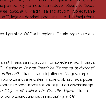
nu pomoć i koji će motivisati sudove; i
Kosovski Centar
ime Gjinore
) u Prištini, sa inicijativom „Sprečavanje
00€), koja će doprineti podizanju svesti i jačanju žena
i i grantovi OCD-a iz regiona. Ostale organizacije iz
Gruas),
Tirana, sa inicijativom „Unapređenje radnih prava
0€);
Centar za Razvoj Zajednice “Danas za budućnost“
 ardhmen”),
Tirana, sa inicijativom
“
Zagovaranje za
e rodno zasnovane diskriminacije u oblasti rada putem
koordinacionog Komiteta za zaštitu od diskriminacije“,
e (Linja e Këshillimit për Gra dhe Vajza),
Tirana, sa
ve rodno zasnovanu diskriminaciju“, (9.990€).