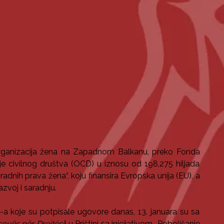
organizacija žena na Zapadnom Balkanu, preko Fonda
je civilnog društva (OCD) u iznosu od 198,275 hiljada
radnih prava žena“, koju finansira Evropska unija (EU), a
zvoj i saradnju.
-a koje su potpisale ugovore danas, 13. januara su sa
osovës për Drejtësi
) u Prištini sa inicijativom „Poboljšanje