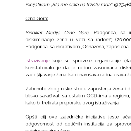
inicijativom „Šta me čeka na tržištu rada“, (9.754
€)
Crna Gora:
Sindikat Medija Crne Gore
, Podgorica, sa i
diskriminacije žena u vezi sa radom“, (20.0
Podgorica, sa inicijativom „Osnažena, zaposlena, 
Istraživanje
koje su sprovele organizacije, čla
konstatovalo je da je rodno zasnovana diskri
zapošljavanje žena, kao i narušava radna prava ž
Zabrinute zbog niske stope zaposlenja žena i dok
blisko sarađivati sa ostalim OCD-ima u regionu
kako bi tretirala preporuke ovog istraživanja.
Opšti cilj ove zajedničke inicijative jeste jač
odgovornost od dotičnih institucija za sprovo
radnim pravima žena.