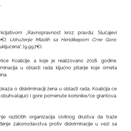
.
nicijativom „Ravnopravnost kroz pravdu: Slučajevi
00€);
Udruženje Mladih sa Hendikepom Crne Gore,
uključena“, (9.997€).
nice Koalicije, a koje je realizovano 2018. godine,
minacija u oblasti rada ključno pitanje koje ometa
ena.
aza o diskriminaciji žena u oblasti rada, Koalicija će
, obuhvatajući i gore pomenute korisnike/ce grantova,
anje različitih organizacija civilnog društva da traže
đenje zakonodavstva protiv diskriminacije u vezi sa