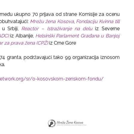
 među ukupno 70 prijava od strane Komisije za ocenu
 obuhvatajući:
Mrežu žena Kosova
,
Fondaciju Kvinna till
u Srbiji,
Reactor – Istraživanje na delu
iz Severne
ADC)
iz Albanije,
Helsinški Parlament Građana u Banjoj
r za prava žena (CPŽ)
iz Crne Gore
4 granta, podržavajući tako 99 organizacija iznosom
ka.
etwork.org/sr/o-kosovskom-zenskom-fondu/