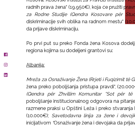
radnih prava žena“ (19.950€), koja će pružiti prav
za Rodne Studije (Qendra Kosovare për Stud
diskriminacije svih oblika na radnom mestu“ (10.0
da prijave diskriminaciju.
Po prvi put su preko Fonda žena Kosova dodeljen
regiona kojima su dodeljeni grantovi su:
Albanija:
Mreža za Osnaživanje Žena (Rrjeti i Fuqizimit të 
žena preko poboljšanja pristupa pravdi“, (20.00
(Qendra për Zhvillim Komunitar “Sot për të
poboljšanje institucionalnog odgovora na pitanj
razmene praksi u Opštini Leža i preko stvaranja 
(10.000€);
Savetodavna linija za žene i devojk
inicijativom
“
Osnaživanje žena i devojaka da prija