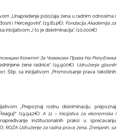
jativom „Unapređenje položaja žena u radnim odnosima i
osni i Hercegovini“, (19.814€);
Fondacija Akademija za
sa inicijativom „I to je diskriminacija“, (10.000€)
 Хелсиншки Комитет За Човекови Права На Република
jedninjene žene radnice“, (19.900€),
Udruženje glasnih
er),
Štip, sa inicijativom „Promovisanje prava tekstilnih
ijativom „Prepoznaj rodnu diskriminaciju, prepoznaj
Reaguj!“ (19.942€);
A 11 – Inicijativa za ekonomska i
napređivanje institucionalnih praksi u sprečavanju
€);
ROZA Udruženje za radna prava žena, Zrenjanin, sa