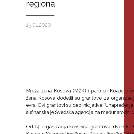
regiona
13.01.2020
Mreža žena Kosova (MŽK) i partneri Koalicije 
žena Kosova dodelili su grantove za organizaci
evra. Ovi grantovi su deo inicijative ”Unapređenje 
sufinansira je Švedska agencija za međunarodni ra
Od 14 organizacija korisnica grantova, dve OCD
Kosova:
Kosovski Institut za Pravdu (Instituti i K