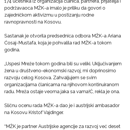
174 učesnika iz organizacija članica, partnera, prijatelja i
podržavaoca MŽK-a imalo je priliku da govori o
zajedničkom aktivizmu u postizanju rodne
ravnopravnosti na Kosovu.
Sastanak je otvorila predsednica odbora MŽK-a Ariana
Ćosaj-Mustafa, koja je pohvalila rad MŽK-a tokom
godina.
„Uspesi Mreže tokom godina bili su veliki. Uključivanjem
žena u društveno-ekonomski razvoj, mi doprinosimo
razvoju celog Kosova. Zahvaljujem se svim
organizacijama članicama na njihovom kontinuiranom
radu. Mreža ostaje veoma jaka sa vama!Ć, rekla je ona.
Sličnu ocenu rada MŽK-a dao je i austrijski ambasador
na Kosovu Kristof Vajdinger.
“MŽK je partner Austrijske agencije za razvoj već deset