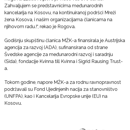
Zahvaljujem se predstavnicima međunarodnih
kancelarija na Kosovu, na kontinuiranoj podršci Mreži
žena Kosova, i našim organizacijama članicama na
njihovom radu.!“, rekao je Rogova.
Godišnju skupštinu članica MŽK-a finansirala je Austrijska
agencija za razvoj (ADA), sufinansirana od strane
Švedske agencije za međunarodni razvoj i saradnju
(Sida), fondacije Kvinna till Kvinna i Sigrid Rausing Trust-
a.
Tokom godine, napore MŽK-a za rodnu ravnopravnost
podržavali su Fond Ujedinjenih nacija za stanovništvo
(UNFPA), kao i Kancelarija Evropske unije (EU) na
Kosovu.