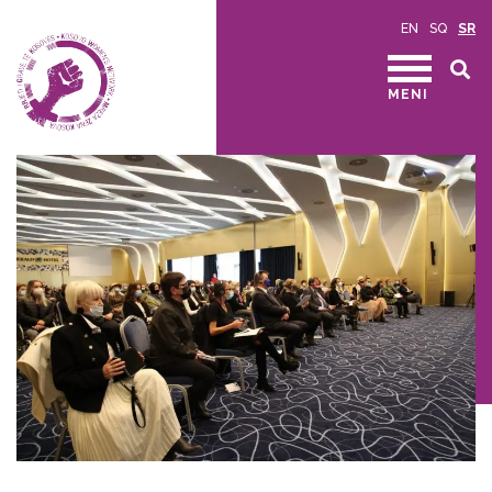
EN
SQ
SR
MENI