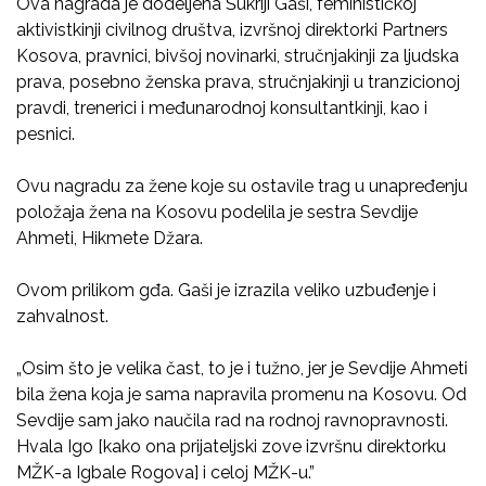
Ova nagrada je dodeljena Šukriji Gaši, feminističkoj
aktivistkinji civilnog društva, izvršnoj direktorki Partners
Kosova, pravnici, bivšoj novinarki, stručnjakinji za ljudska
prava, posebno ženska prava, stručnjakinji u tranzicionoj
pravdi, trenerici i međunarodnoj konsultantkinji, kao i
pesnici.
Ovu nagradu za žene koje su ostavile trag u unapređenju
položaja žena na Kosovu podelila je sestra Sevdije
Ahmeti, Hikmete Džara.
Ovom prilikom gđa. Gaši je izrazila veliko uzbuđenje i
zahvalnost.
„Osim što je velika čast, to je i tužno, jer je Sevdije Ahmeti
bila žena koja je sama napravila promenu na Kosovu. Od
Sevdije sam jako naučila rad na rodnoj ravnopravnosti.
Hvala Igo [kako ona prijateljski zove izvršnu direktorku
MŽK-a Igbale Rogova] i celoj MŽK-u.”