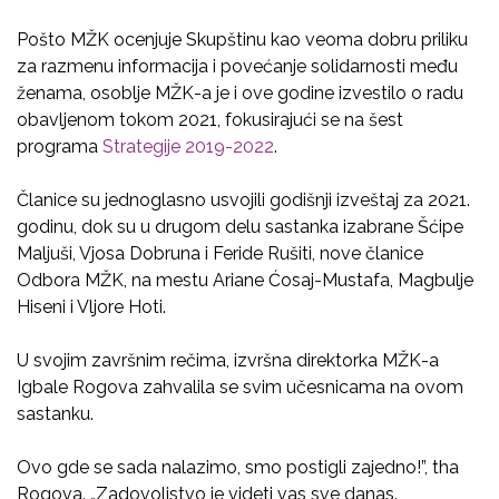
Pošto MŽK ocenjuje Skupštinu kao veoma dobru priliku
za razmenu informacija i povećanje solidarnosti među
ženama, osoblje MŽK-a je i ove godine izvestilo o radu
obavljenom tokom 2021, fokusirajući se na šest
programa
Strategije 2019-2022
.
Članice su jednoglasno usvojili godišnji izveštaj za 2021.
godinu, dok su u drugom delu sastanka izabrane Šćipe
Maljuši, Vjosa Dobruna i Feride Rušiti, nove članice
Odbora MŽK, na mestu Ariane Ćosaj-Mustafa, Magbulje
Hiseni i Vljore Hoti.
U svojim završnim rečima, izvršna direktorka MŽK-a
Igbale Rogova zahvalila se svim učesnicama na ovom
sastanku.
Ovo gde se sada nalazimo, smo postigli zajedno!”, tha
Rogova. „Zadovoljstvo je videti vas sve danas.