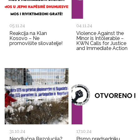
05.11.24
04.11.24
Reakcija na Klan
Violence Against the
Kosovo – Ne
Minor is Intolerable –
promovišite silovatelje!
KWN Calls for Justice
and Immediate Action
31.10.24
17.10.24
Neodlučna Rezolucija?
Pismo predsedniku