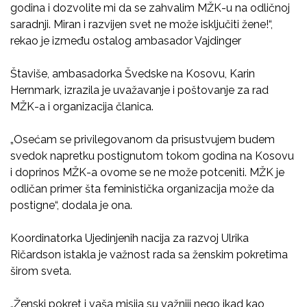
godina i dozvolite mi da se zahvalim MŽK-u na odličnoj
saradnji. Miran i razvijen svet ne može isključiti žene!“,
rekao je između ostalog ambasador Vajdinger
Štaviše, ambasadorka Švedske na Kosovu, Karin
Hernmark, izrazila je uvažavanje i poštovanje za rad
MŽK-a i organizacija članica.
„Osećam se privilegovanom da prisustvujem budem
svedok napretku postignutom tokom godina na Kosovu
i doprinos MŽK-a ovome se ne može potceniti. MŽK je
odličan primer šta feministička organizacija može da
postigne“, dodala je ona.
Koordinatorka Ujedinjenih nacija za razvoj Ulrika
Ričardson istakla je važnost rada sa ženskim pokretima
širom sveta.
„Ženski pokret i vaša misija su važniji nego ikad kao