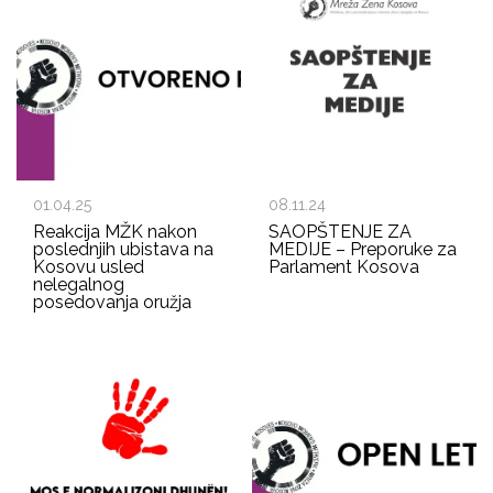
01.04.25
08.11.24
Reakcija MŽK nakon
SAOPŠTENJE ZA
poslednjih ubistava na
MEDIJE – Preporuke za
Kosovu usled
Parlament Kosova
nelegalnog
posedovanja oružja