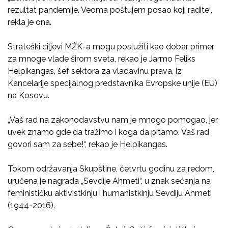
rezultat pandemije. Veoma poštujem posao koji radite“,
rekla je ona.
Strateški ciljevi MŽK-a mogu poslužiti kao dobar primer
za mnoge vlade širom sveta, rekao je Jarmo Feliks
Helpikangas, šef sektora za vladavinu prava, iz
Kancelarije specijalnog predstavnika Evropske unije (EU)
na Kosovu.
„Vaš rad na zakonodavstvu nam je mnogo pomogao, jer
uvek znamo gde da tražimo i koga da pitamo. Vaš rad
govori sam za sebe!“, rekao je Helpikangas.
Tokom održavanja Skupštine, četvrtu godinu za redom,
uručena je nagrada „Sevdije Ahmeti“, u znak sećanja na
feminističku aktivistkinju i humanistkinju Sevdiju Ahmeti
(1944-2016).