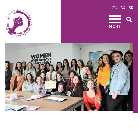
EN
SQ
SR
MENI