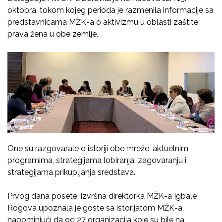
oktobra, tokom kojeg perioda je razmenila informacije sa
predstavnicama MŽK-a o aktivizmu u oblasti zaštite
prava žena u obe zemlje.
One su razgovarale o istoriji obe mreže, aktuelnim
programima, strategijama lobiranja, zagovaranju i
strategijama prikupljanja sredstava.
Prvog dana posete, izvršna direktorka MŽK-a Igbale
Rogova upoznala je goste sa istorijatom MŽK-a,
napominjući da od 27 organizacija koje su bile na