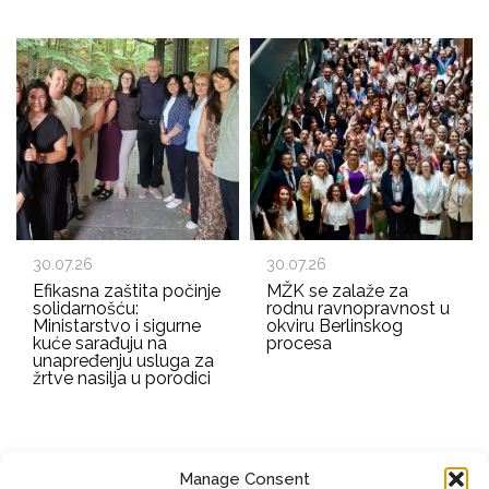
30.07.26
30.07.26
Efikasna zaštita počinje
MŽK se zalaže za
solidarnošću:
rodnu ravnopravnost u
Ministarstvo i sigurne
okviru Berlinskog
kuće sarađuju na
procesa
unapređenju usluga za
žrtve nasilja u porodici
Manage Consent