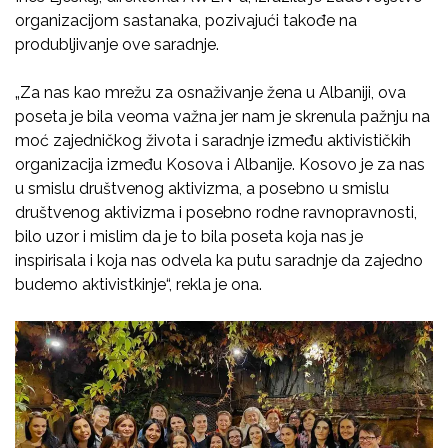
organizacijom sastanaka, pozivajući takođe na
produbljivanje ove saradnje.
„Za nas kao mrežu za osnaživanje žena u Albaniji, ova
poseta je bila veoma važna jer nam je skrenula pažnju na
moć zajedničkog života i saradnje između aktivističkih
organizacija između Kosova i Albanije. Kosovo je za nas
u smislu društvenog aktivizma, a posebno u smislu
društvenog aktivizma i posebno rodne ravnopravnosti,
bilo uzor i mislim da je to bila poseta koja nas je
inspirisala i koja nas odvela ka putu saradnje da zajedno
budemo aktivistkinje“, rekla je ona.