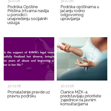
31.07.26
31.07.26
Podrška Opštine
Podrška opštinama u
Priština žrtvama nasilja
jačanju rodno
u porodici i
odgovornog
unapređenju socijalnih
upravljanja
usluga
30.07.26
30.07.26
Pronalaženje pravde uz
Članice MŽK-a
pravnu podršku
predstavljaju prioritete
zajednice na javnim
konsultacijama