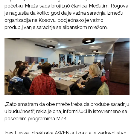
početku, Mreža sada broji 190 članica. Međutim, Rogova
je naglasila da koliko god da je važna saradnja između
organizacija na Kosovu, podjednako je važno i
produbljivanje saradnje sa albanskom mrežom.
„Zato smatram da obe mreže treba da prodube saradnju
u budućnosti“, rekla je ona, informišući ih istovremeno sa
posebnim programima MŽK.
Ines Ljeskaj, direktorka AWEN-a, izrazila je zadovoljstvo