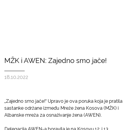
MŽK i AWEN: Zajedno smo jače!
18.10.2022
„Zajedno smo jače!“ Upravo je ova poruka koja je pratila
sastanke održane između Mreže žena Kosova (MŽK) i
Albanske mreža za osnaživanje žena (AWEN).
Delegacija AWEN-a boravila je na Kosovu 12. i 13.