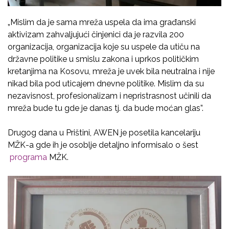
„Mislim da je sama mreža uspela da ima građanski
aktivizam zahvaljujući činjenici da je razvila 200
organizacija, organizacija koje su uspele da utiču na
državne politike u smislu zakona i uprkos političkim
kretanjima na Kosovu, mreža je uvek bila neutralna i nije
nikad bila pod uticajem dnevne politike. Mislim da su
nezavisnost, profesionalizam i nepristrasnost učinili da
mreža bude tu gde je danas tj. da bude moćan glas”.
Drugog dana u Prištini, AWEN je posetila kancelariju
MŽK-a gde ih je osoblje detaljno informisalo o šest
programa
MŽK.