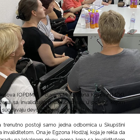
 Kosova (OPDMK) – članica Mreže žena Kosova (MŽK),
žena sa invaliditetom da učestvuju u politici“ kojom
e suočavaju devojke i žene sa invaliditetom.
trenutno postoji samo jedna odbornica u Skupštini
sa invaliditetom. Ona je Egzona Hodžaj, koja je rekla da
 gradu na lokalnom nivou, nema žena sa invaliditetom