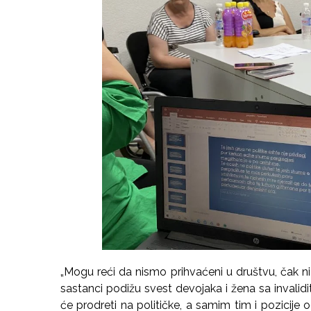
„Mogu reći da nismo prihvaćeni u društvu, čak n
sastanci podižu svest devojaka i žena sa invalid
će prodreti na političke, a samim tim i pozicije 