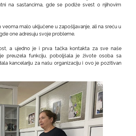
tni na sastancima, gde se podiže svest o njihovim
om veoma malo uključene u zapošljavanje, ali na sreću u
e gde one adresuju svoje probleme.
st, a ujedno je i prva tačka kontakta za sve naše
 preuzela funkciju, poboljšala je živote osoba sa
ala kancelariju za našu organizaciju i ovo je pozitivan