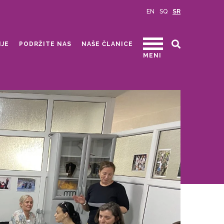
EN
SQ
SR
IJE
PODRŽITE NAS
NAŠE ČLANICE
MENI