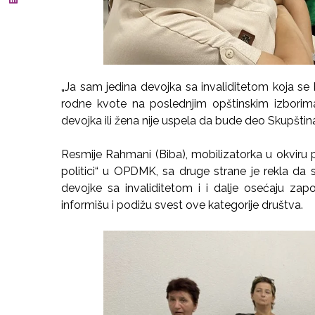
„Ja sam jedina devojka sa invaliditetom koja s
rodne kvote na poslednjim opštinskim izborima
devojka ili žena nije uspela da bude deo Skupštin
Resmije Rahmani (Biba), mobilizatorka u okviru 
politici“ u OPDMK, sa druge strane je rekla da 
devojke sa invaliditetom i i dalje osećaju zap
informišu i podižu svest ove kategorije društva.