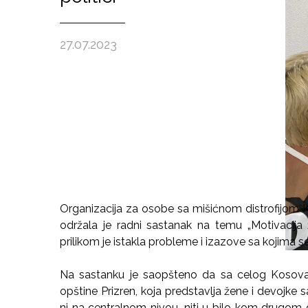
27.07.2023
Organizacija za osobe sa mišićnom distrofijom
održala je radni sastanak na temu „Motivacija 
prilikom je istakla probleme i izazove sa kojima s
Na sastanku je saopšteno da sa celog Kosova 
opštine Prizren, koja predstavlja žene i devojke 
ni na centralnom nivou, niti u bilo kom drugom