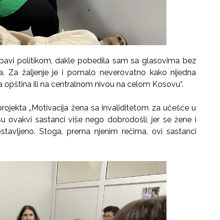
e bavi politikom, dakle pobedila sam sa glasovima bez
. Za žaljenje je i pomalo neverovatno kako nijedna
a opština ili na centralnom nivou na celom Kosovu“.
projekta „Motivacija žena sa invaliditetom za učešće u
su ovakvi sastanci više nego dobrodošli, jer se žene i
ostavljeno. Stoga, prema njenim rečima, ovi sastanci