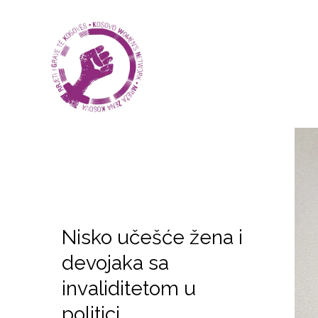
Nisko učešće žena i
devojaka sa
invaliditetom u
politici