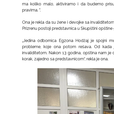
ma koliko malo, aktiviramo i da budemo prisu
pravima. ”.
Ona je rekla da su žene i devojke sa invaliditet
Prizrenu postoji predstavnica u Skupštini opštin
„Jedina odbornica Egzona Hodžaj je spojni mo
probleme, koje ona potom rešava. Od kada je
invaliditetom. Nakon 13 godina, opština nam je d
korak, zajedno sa predstavnicom“, rekla je ona.