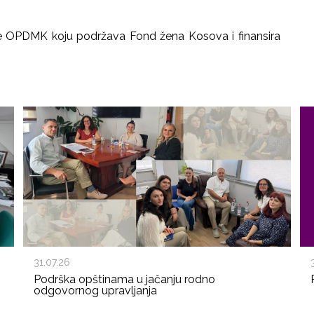
tive OPDMK koju podržava Fond žena Kosova i finansira
31.07.26
Podrška opštinama u jačanju rodno
odgovornog upravljanja