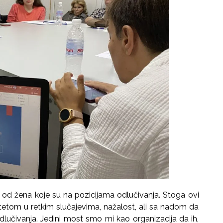
i od žena koje su na pozicijama odlučivanja. Stoga ovi
itetom u retkim slučajevima, nažalost, ali sa nadom da
odlučivanja. Jedini most smo mi kao organizacija da ih,