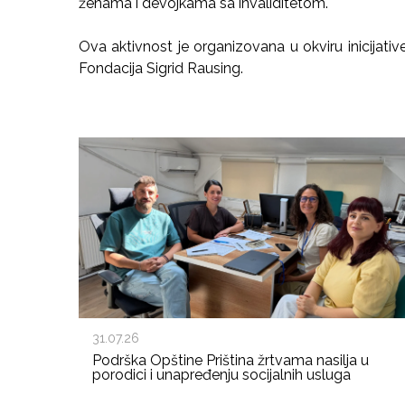
ženama i devojkama sa invaliditetom.
Ova aktivnost je organizovana u okviru inicija
Fondacija Sigrid Rausing.
31.07.26
Podrška Opštine Priština žrtvama nasilja u
porodici i unapređenju socijalnih usluga