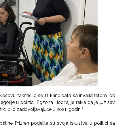
osovu takmičilo se 11 kandidata sa invaliditetom, od
gorije u politici, Egzona Hodžaj je rekla da je „uz sav
ci bilo zadovoljavajuće u 2021. godini“.
štine Prizren podelile su svoja iskustva u politici sa