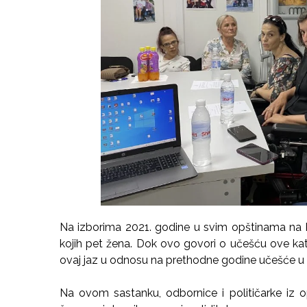
Na izborima 2021. godine u svim opštinama na K
kojih pet žena. Dok ovo govori o učešću ove kate
ovaj jaz u odnosu na prethodne godine učešće u tr
Na ovom sastanku, odbornice i političarke iz op