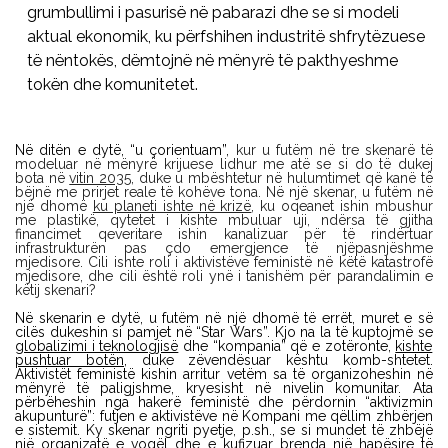
grumbullimi i pasurisë në pabarazi dhe se si modeli
aktual ekonomik, ku përfshihen industritë shfrytëzuese
të nëntokës, dëmtojnë në mënyrë të pakthyeshme
tokën dhe komunitetet.
Në ditën e dytë, “u çorientuam”,
kur u futëm në tre skenarë të
modeluar në mënyrë krijuese lidhur me atë se si do të dukej
bota në
vitin 2035
, duke u mbështetur në hulumtimet që kanë të
bëjnë me prirjet reale të kohëve tona. Në një skenar, u futëm në
një dhomë
ku planeti ishte në krizë
, ku oqeanet ishin mbushur
me plastikë, qytetet i kishte mbuluar uji, ndërsa të gjitha
financimet qeveritare ishin kanalizuar për të rindërtuar
infrastrukturën pas çdo emergjence të njëpasnjëshme
mjedisore. Cili ishte roli i aktivistëve feministë në këtë katastrofë
mjedisore, dhe cili është roli ynë i tanishëm për parandalimin e
këtij skenari?
Në skenarin e dytë, u futëm në një dhomë të errët, muret e së
cilës dukeshin si pamjet në “Star Wars”. Kjo na la të kuptojmë se
globalizimi i teknologjisë
dhe “kompania” që e zotëronte,
kishte
pushtuar botën,
duke zëvendësuar kështu komb-shtetet.
Aktivistët feministë kishin arritur vetëm sa të organizoheshin në
mënyrë të paligjshme, kryesisht në nivelin komunitar. Ata
përbëheshin nga hakerë feministë dhe përdornin “aktivizmin
akupunturë”: futjen e aktivistëve në Kompani me qëllim zhbërjen
e sistemit. Ky skenar ngriti pyetje, p.sh., se si mundet të zhbëjë
një organizatë e vogël dhe e kufizuar brenda një hapësire të