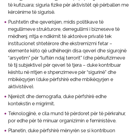
të kufizuara; siguria fizike për aktivistët që përballen me
kërcënime të sigurisë.
Pushtetin dhe qeverisjen, midis politikave të
rregullimeve strukturore, derregullimi i bizneseve të
mëdhenj, rritja e ndikimit të aktorëve privatë tek
institucionet shtetërore dhe ekstremizmi fetar –
elemente këto që udhëheqin disa qeveri dhe sigurojnë
“arsyetim” për “luftën ndaj terrorit” (dhe përkufizimeve
të tij subjektive) për qeveri të tjera – duke kontribuar
kështu në rritjen e shpenzimeve për “sigurinë” dhe
mbikëqyrjen (duke përfshirë edhe mbikëqyrjen e
aktivistëve).
Njerëzit dhe demografia, duke përfshirë edhe
kontekstin e migrimit.
Teknologjinë, e cila mund të përdoret për të përkrahur,
por edhe për të minuar organizimin e feministëve.
Planetin, duke përfshirë mënyrën se si kontribuon