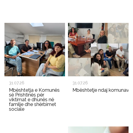
31.07.26
31.07.26
Mbështetja e Komunës
Mbështetje ndaj komunave p
së Prishtinës për
viktimat e dhunës në
familje dhe shërbimet
sociale