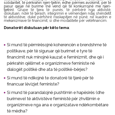
solidaritet; të përkrahin njeri-tjetrin, edhe përmes avokimit, për të
pasur qasje në burime (në vend që të konkurrojnë me njeri-
tjetrin).
Grupe të tjera të punës, të përbërë nga aktivistë,
diskutuan, ndër të tjerash, integrimin e vëmendjen ndaj shëndetit
të aktivistëve, duke përfshirë rraskapitjen në punë, në kuadrin e
mekanizmave të financimit, si dhe modalitete për vetëfinancim.
Donatorët diskutuan për këto tema
:
Si mund të përmirësojnë koherencën e brendshme të
politikave, për të siguruar që burimet e tyre të
financimit nuk minojnë kauzat e feminizmit, dhe që i
përkrahin qëllimet e organizimeve feministe në
dialogët politikë dhe ata të politikë-bërjes?
Si mund të ndikojnë te donatorë të tjerë për të
financuar lëvizjet feministe?
Si mund të parandalojnë pushtimin e hapësirës (dhe
burimeve) të aktivistëve feministë për zhvillimin e
organizimeve nga ana e organizatave ndërkombëtare
të mëdha?