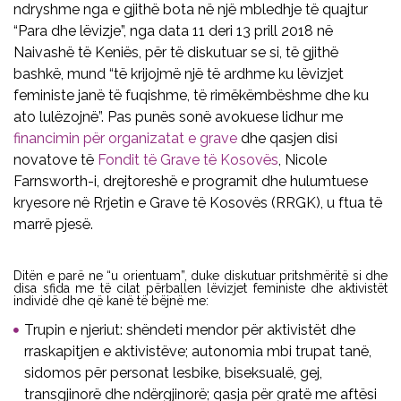
ndryshme nga e gjithë bota në një mbledhje të quajtur
“Para dhe lëvizje”, nga data 11 deri 13 prill 2018 në
Naivashë të Keniës, për të diskutuar se si, të gjithë
bashkë, mund “të krijojmë një të ardhme ku lëvizjet
feministe janë të fuqishme, të rimëkëmbëshme dhe ku
ato lulëzojnë”. Pas punës sonë avokuese lidhur me
financimin për organizatat e grave
dhe qasjen disi
novatove të
Fondit të Grave të Kosovës
, Nicole
Farnsworth-i, drejtoreshë e programit dhe hulumtuese
kryesore në Rrjetin e Grave të Kosovës (RRGK), u ftua të
marrë pjesë.
Ditën e parë ne “u orientuam”, duke diskutuar pritshmëritë si dhe
disa sfida me të cilat përballen lëvizjet feministe dhe aktivistët
individë dhe që kanë të bëjnë me:
Trupin e njeriut: shëndeti mendor për aktivistët dhe
rraskapitjen e aktivistëve; autonomia mbi trupat tanë,
sidomos për personat lesbike, biseksualë, gej,
transgjinorë dhe ndërgjinorë; qasja për gratë me aftësi