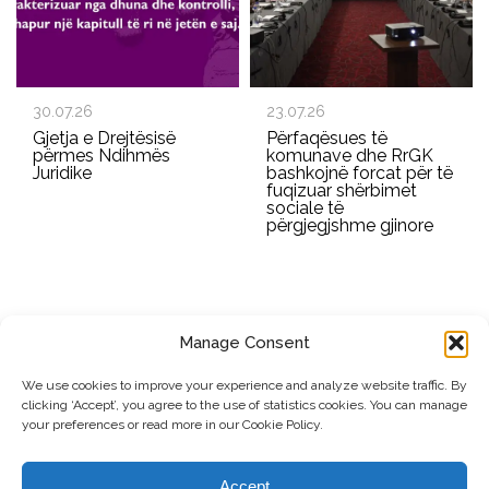
30.07.26
23.07.26
Gjetja e Drejtësisë
Përfaqësues të
përmes Ndihmës
komunave dhe RrGK
Juridike
bashkojnë forcat për të
fuqizuar shërbimet
sociale të
përgjegjshme gjinore
Manage Consent
REGJISTROHU PËR BULETININ E RRGK-SË
We use cookies to improve your experience and analyze website traffic. By
clicking ‘Accept’, you agree to the use of statistics cookies. You can manage
Dërgo
your preferences or read more in our Cookie Policy.
© Copyright, 2026 . Rrjeti i Grave të Kosovës. Të gjitha të drejtat e
Accept