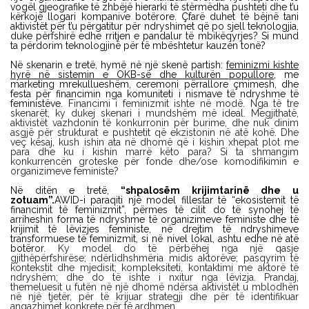
vogël gjeografike të zhbëjë hierarki të stërmëdha pushteti dhe t’u
kërkojë llogari kompanive botërore. Çfarë duhet të bëjnë tani
aktivistët për t’u përgatitur për ndryshimet që po sjell teknologjia,
duke përfshirë edhe rritjen e pandalur të mbikëqyrjes? Si mund
ta përdorim teknologjinë për të mbështetur kauzën tonë?
Në skenarin e tretë, hymë në një skenë partish:
feminizmi kishte
hyrë në sistemin e OKB-së dhe kulturën popullore,
me
marketing mrekullueshëm, ceremoni përrallore çmimesh, dhe
festa për financimin nga komuniteti i nismave të ndryshme të
feministëve.
Financimi i feminizmit ishte në modë. Nga të tre
skenarët, ky dukej skenari i mundshëm më ideal. Megjithatë,
aktivistët vazhdonin të konkurronin për burime, dhe nuk dinim
asgjë për strukturat e pushtetit që ekzistonin në atë kohë. Dhe
veç kësaj, kush ishin ata në dhomë që i kishin xhepat plot me
para dhe ku i kishin marrë këto para? Si ta shmangim
konkurrencën groteske për fonde dhe/ose komodifikimin e
organizimeve feministe?
Në ditën e tretë,
“shpalosëm krijimtarinë dhe u
zotuam”.
AWID-i paraqiti një model fillestar të “ekosistemit të
financimit të feminizmit”, përmes të cilit do të synohej të
arriheshin forma të ndryshme të organizimeve feministe dhe të
krijimit të lëvizjes feministe, në drejtim të ndryshimeve
transformuese të feminizmit, si në nivel lokal, ashtu edhe në atë
botëror.
Ky model do të përbëhej nga një qasje
gjithëpërfshirëse; ndërlidhshmëria midis aktorëve; pasqyrim të
kontekstit dhe mjedisit; kompleksiteti, kontaktimi me aktorë të
ndryshëm; dhe do të ishte i nxitur nga lëvizja. Prandaj,
themeluesit u futën në një dhomë ndërsa aktivistët u mblodhën
në një tjetër, për të krijuar strategji dhe për të identifikuar
angazhimet konkrete për të ardhmen.