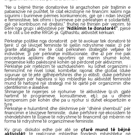
“Ne u bëjmë thirrje donatorëve të angazhohen për trajtimin e
pabarazive në pushtet, të cilat ekzistojnë në financim: kalimi nga
sigurimi i burimeve përmes konkurrencës, gjë që i ndan lëvizjet
e feministëve, tek ofrimi i burimeve për përkrahjen e solidaritetit,
gjë që kontribuon në drejtësi,” thuhej në thirrjen për veprim, të
bërë nga grupi i aktivistëve për “
Ndikimin te donatorët”
, pjesë
e të cilit u bë edhe RRGK-ja. Gjithashtu, aktivistët kërkuan:
Përkrahje politike nga donatorët për të avokuar tek donatorë të
tjerë: 1) që lëvizjet feministe të sjellin ndryshime reale; 2) për
grante afatgjata me të cilat përkrahen strategjitë vetjake të
individëve; 3) për përkrahje institucionale, dhe 4) për më pak
procedura aplikimi dhe raportimi që marrin shumë kohë,
meqenëse këto pakësojnë kohën që përdoret për aktivizmin.
Përkrahje për rrjetëzim të vazhdueshëm ku lidhet organizimi i
feminizmit në nivel lokal, kombëtar, rajonal dhe global (duke
siguruar që të jetë gjithëpërfshirës dhe jo elitist), duke përfshirë
përkrahjen për hapësira si kjo mbledhje ku aktivistët feministë
mund të hartojnë një strategji më të qartë për organizimin dhe
identifikimin e aleatëve.
Shmangie të nxjerrjes së njohurive të aktivistëve (p.sh. gjatë
hartimit të programeve, konsultimeve, etj.), pa u dhënë
kompensim për kohën dhe pa u njohur si duhet ekspertizën e
tyre.
Përkrahje e hulumtimit dhe dëshmive për “dhënë shembull” për
financimin e lëvizjeve feministe, duke përfshirë një ekosistem të
shëndetshëm të llojeve të ndryshme të financimit që mbërrin në
forma të ndryshme të organizimeve feministe.
Ky grup diskutoi edhe për atë se
çfarë mund të bëjnë
aktivistët:
të realizojnë mbledhje fondesh mbështetur në