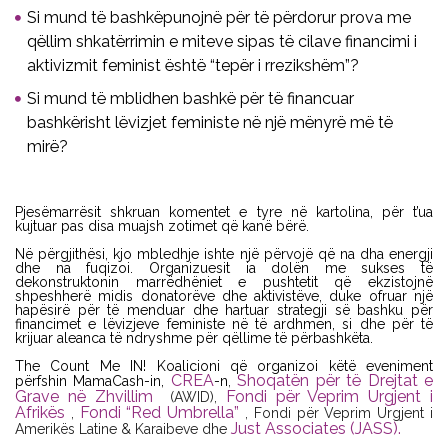
Si mund të bashkëpunojnë për të përdorur prova me
qëllim shkatërrimin e miteve sipas të cilave financimi i
aktivizmit feminist është “tepër i rrezikshëm”?
Si mund të mblidhen bashkë për të financuar
bashkërisht lëvizjet feministe në një mënyrë më të
mirë?
Pjesëmarrësit shkruan komentet e tyre në kartolina, për t’ua
kujtuar pas disa muajsh zotimet që kanë bërë.
Në përgjithësi, kjo mbledhje ishte një përvojë që na dha energji
dhe na fuqizoi. Organizuesit ia dolën me sukses të
dekonstruktonin marrëdhëniet e pushtetit që ekzistojnë
shpeshherë midis donatorëve dhe aktivistëve, duke ofruar një
hapësirë për të menduar dhe hartuar strategji së bashku për
financimet e lëvizjeve feministe në të ardhmen, si dhe për të
krijuar aleanca të ndryshme për qëllime të përbashkëta.
The Count Me IN! Koalicioni që organizoi këtë eveniment
CREA
Shoqatën për të Drejtat e
përfshin MamaCash-in,
-n
,
Grave në Zhvillim
Fondi për Veprim Urgjent i
(AWID),
Afrikës
Fondi “Red Umbrella”
,
, Fondi për Veprim Urgjent i
Just Associates (JASS).
Amerikës Latine & Karaibeve dhe