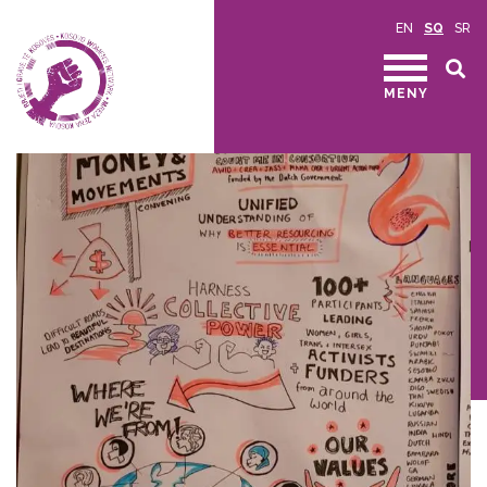
EN
SQ
SR
MENY