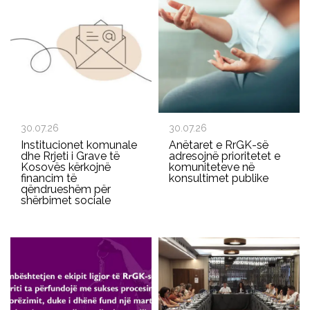
30.07.26
30.07.26
Institucionet komunale
Anëtaret e RrGK-së
dhe Rrjeti i Grave të
adresojnë prioritetet e
Kosovës kërkojnë
komuniteteve në
financim të
konsultimet publike
qëndrueshëm për
shërbimet sociale