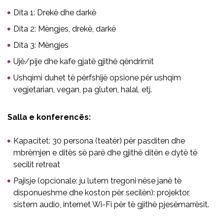
Dita 1: Drekë dhe darkë
Dita 2: Mëngjes, drekë, darkë
Dita 3: Mëngjes
Ujë/pije dhe kafe gjatë gjithë qëndrimit
Ushqimi duhet të përfshijë opsione për ushqim
vegjetarian, vegan, pa gluten, halal, etj.
Salla e konferencës:
Kapacitet: 30 persona (teatër) për pasditen dhe
mbrëmjen e ditës së parë dhe gjithë ditën e dytë të
secilit retreat
Pajisje (opcionale: ju lutem tregoni nëse janë të
disponueshme dhe koston për secilën): projektor,
sistem audio, internet Wi-Fi për të gjithë pjesëmarrësit.