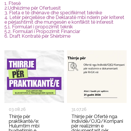
1. Ftesë
2.Udhëzime për Ofertuesit
3. Fleta e të dhënave dhe specifikimet teknike
4. Letër përcjellëse dhe Deklaratë mbi nderin për kriteret
e përjashtimit dhe mungesën e konfliktit të interesit
5.1. Formulari i propozimit teknik
5.2. Formulari i Propozimit Financiar
6. Draft Kontratë për Shërbime
03.08.26
31.07.26
Thirrje për
Thirrje për Ofertë nga
praktikantë/e:
Individë/OJQ/Kompani
Hulumtim mbi
për realizimin e
buxhetimin e
dokumentarit për