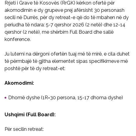
Rrjeti i Grave të Kosovës (RrGK) kërkon ofertë për
akomodimin e dy grupeve prej afërsisht 30 personash
secili në Durrës, për dy retreat-e që do të mbahen në dy
periudha të ndara: 5-7 qershor 2026 (2 netë) dhe 12-14
qershor (2 netë), me shërbim Full Board dhe sallë
konference.
Ju lutemi na dërgoni ofertën tuaj më të mirë, e cila duhet
të përmbajë të gjitha elementet sipas specifikimeve më
poshtë për të dy retreat-et:
Akomodimi:
Dhomë dyshe (1R=30 persona, 15-17 dhoma dyshe)
Ushqimi (Full Board):
Për secilin retreat: