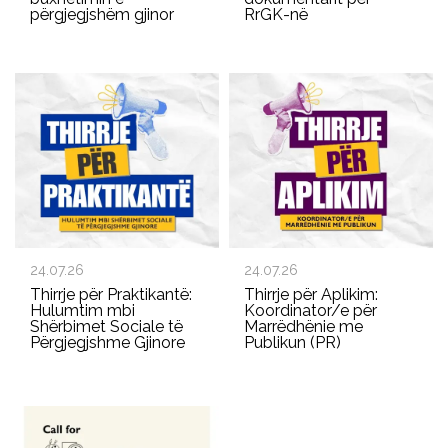
përgjegjshëm gjinor
RrGK-në
24.07.26
24.07.26
Thirrje për Praktikantë:
Thirrje për Aplikim:
Hulumtim mbi
Koordinator/e për
Shërbimet Sociale të
Marrëdhënie me
Përgjegjshme Gjinore
Publikun (PR)