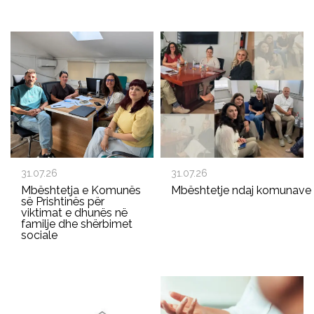
31.07.26
31.07.26
Mbështetja e Komunës
Mbështetje ndaj komunave p
së Prishtinës për
viktimat e dhunës në
familje dhe shërbimet
sociale