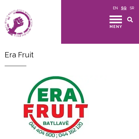
EN
SQ
SR
MENY
Era Fruit