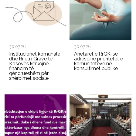
30.07.26
30.07.26
Institucionet komunale
Anëtaret e RrGK-së
dhe Rrjeti i Grave të
adresojnë prioritetet e
Kosovës kërkojnë
komuniteteve në
financim të
konsultimet publike
qëndrueshëm për
shërbimet sociale