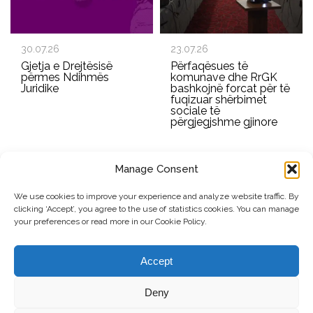
30.07.26
23.07.26
Gjetja e Drejtësisë
Përfaqësues të
përmes Ndihmës
komunave dhe RrGK
Juridike
bashkojnë forcat për të
fuqizuar shërbimet
sociale të
përgjegjshme gjinore
Manage Consent
REGJISTROHU PËR BULETININ E RRGK-SË
We use cookies to improve your experience and analyze website traffic. By
clicking ‘Accept’, you agree to the use of statistics cookies. You can manage
Dërgo
your preferences or read more in our Cookie Policy.
© Copyright, 2026 . Rrjeti i Grave të Kosovës. Të gjitha të drejtat e
Accept
rezervuara.
Deny