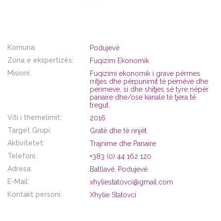
Komuna:
Podujevë
Zona e ekspertizës:
Fuqizim Ekonomik
Misioni:
Fuqizimi ekonomik i grave përmes
rritjes dhe përpunimit të pemëve dhe
perimeve, si dhe shitjes së tyre nëpër
panaire dhe/ose kanale të tjera të
tregut.
Viti i themelimit:
2016
Target Grupi:
Gratë dhe të rinjët
Aktivitetet:
Trajnime dhe Panaire
Telefoni:
+383 (0) 44 162 120
Adresa:
Batllavë, Podujevë
E-Mail:
xhyliestatovci@gmail.com
Kontakt personi:
Xhylie Statovci