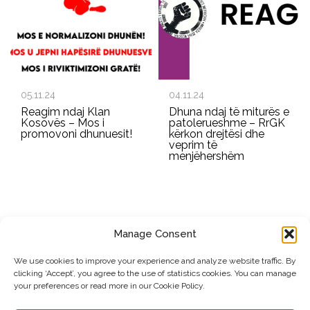
05.11.24
04.11.24
Reagim ndaj Klan
Dhuna ndaj të miturës e
Kosovës – Mos i
patolerueshme – RrGK
promovoni dhunuesit!
kërkon drejtësi dhe
veprim të
menjëhershëm
Manage Consent
REGJISTROHU PËR BULETININ E RRGK-SË
We use cookies to improve your experience and analyze website traffic. By
clicking ‘Accept’, you agree to the use of statistics cookies. You can manage
Dërgo
your preferences or read more in our Cookie Policy.