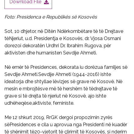
Download File
Foto: Presidenca e Republikës së Kosovës
Sot, 10 dhjetor, në Ditën Ndërkombëtare të të Drejtave
tëNjeriut, u.d. Presidentja e Kosovës, dr. Vjosa Osmani
dorezoi dekoratën Urdhri Dr. Ibrahim Rugova, për
aktivisten dhe humanisten Sevdije Ahmeti.
Në emër të Presidences, dekorata iu dorëzua familjes së
Sevdije Ahmeti.Sevdije Ahmeti (1944-2016) ishte
ideatorja dhe shtyllae lëvizjes së grave në Kosovë. Në
mesin e mbrojtësve më të hershëm të tëdrejtave të
grave si të drejta të njeriut në Kosovë, ajo ishte
udhëheqëse,aktiviste, feministe.
Me 12 shkurt 2019, RrGK dergoi propozimin zyrës
sëPresidences e cila u aprovua nga Presidenti në kuadër
të shënimit të20-vjetorit të çlirimit të Kosovës, si nderim