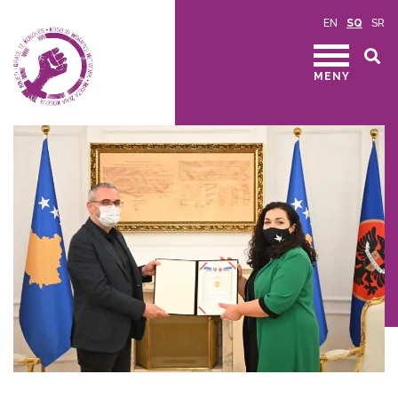
EN
SQ
SR
MENY