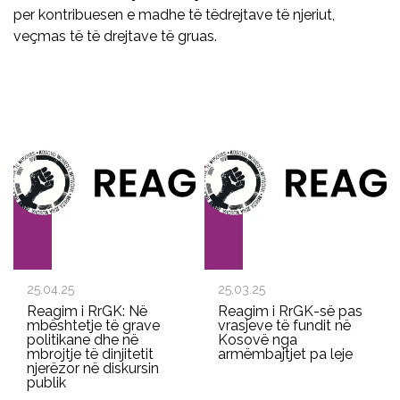
per kontribuesen e madhe të tëdrejtave të njeriut,
veçmas të të drejtave të gruas.
25.04.25
25.03.25
Reagim i RrGK: Në
Reagim i RrGK-së pas
mbështetje të grave
vrasjeve të fundit në
politikane dhe në
Kosovë nga
mbrojtje të dinjitetit
armëmbajtjet pa leje
njerëzor në diskursin
publik