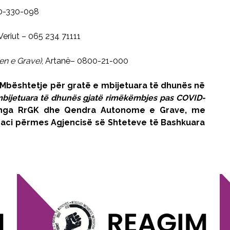
90-330-098
 Veriut – 065 234 71111
jen e Grave)
, Artanë– 0800-21-000
 “Mbështetje për gratë e mbijetuara të dhunës në
mbijetuara të dhunës gjatë rimëkëmbjes pas COVID-
a nga RrGK dhe Qendra Autonome e Grave, me
raci përmes Agjencisë së Shteteve të Bashkuara