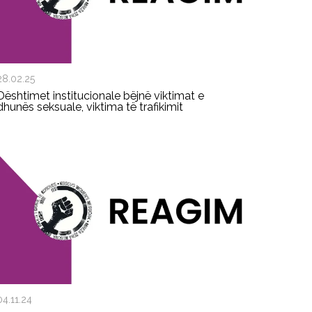
28.02.25
Dështimet institucionale bëjnë viktimat e
dhunës seksuale, viktima të trafikimit
04.11.24