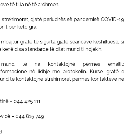
ve të tilla në të ardhmen.
tu strehimoret, gjatë periudhës së pandemisë COVID-19
onit për këto gra.
 mbajtur gratë të sigurta gjatë seancave këshilluese, si
kenë disa standarde të cilat mund t’i ndjekin.
 mund të na kontaktojnë përmes emailit:
ormacione në lidhje me protokolin. Kurse, gratë e
 mund të kontaktojnë strehimoret përmes kontakteve në
tinë – 044 425 111
ovicë – 044 815 749
3