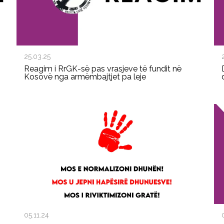
25.03.25
Reagim i RrGK-së pas vrasjeve të fundit në
Kosovë nga armëmbajtjet pa leje
05.11.24