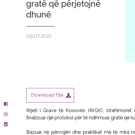
gratë që përjetojnë
dhunë
09.07.2021
Download File
Rrjeti i Grave të Kosovës (RrGK), strehimore
finalizuar një protokol për të ndihmuar gratë që k
Bazuar në përvojën dhe praktikat më të mira n