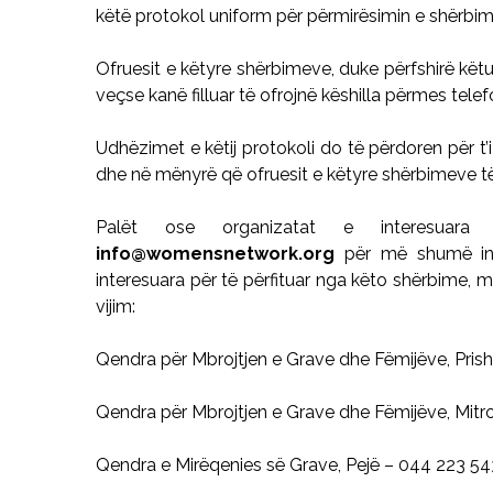
këtë protokol uniform për përmirësimin e shërbime
Ofruesit e këtyre shërbimeve, duke përfshirë kë
veçse kanë filluar të ofrojnë këshilla përmes telef
Udhëzimet e këtij protokoli do të përdoren për t’i
dhe në mënyrë që ofruesit e këtyre shërbimeve të 
Palët ose organizatat e interesuara
info@womensnetwork.org
për më shumë inf
interesuara për të përfituar nga këto shërbime,
vijim:
Qendra për Mbrojtjen e Grave dhe Fëmijëve, Prish
Qendra për Mbrojtjen e Grave dhe Fëmijëve, Mitr
Qendra e Mirëqenies së Grave, Pejë – 044 223 54