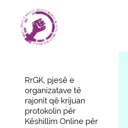
RrGK, pjesë e
organizatave të
rajonit që krijuan
protokolin për
Këshillim Online për