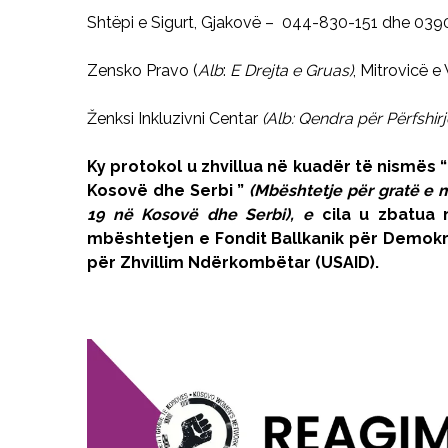
Shtëpi e Sigurt, Gjakovë – 044-830-151 dhe 03
Zensko Pravo (
Alb
:
E Drejta e Gruas)
, Mitrovicë e
Ženksi Inkluzivni Centar
(Alb: Qendra për Përfshir
Ky protokol u zhvillua në kuadër të nismës
Kosovë
dhe Serbi
”
(Mbështetje për gratë e 
19 në
Kosovë dhe Serbi), e
cila u zbatu
mbështetjen e Fondit Ballkanik për Demok
për Zhvillim Ndërkombëtar (USAID).