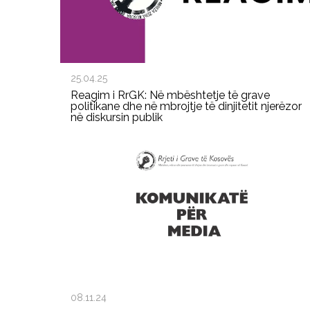
25.04.25
Reagim i RrGK: Në mbështetje të grave
politikane dhe në mbrojtje të dinjitetit njerëzor
në diskursin publik
08.11.24