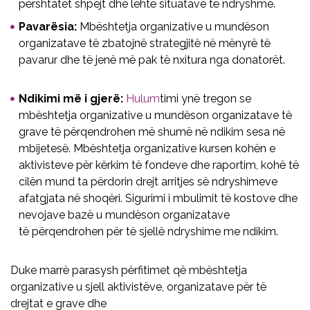
përshtatet shpejt dhe lehtë situatave të ndryshme.
Pavarësia:
Mbështetja organizative u mundëson
organizatave të zbatojnë strategjitë në mënyrë të
pavarur dhe të jenë më pak të nxitura nga donatorët.
Ndikimi më i gjerë:
Hulum
timi ynë tregon se
mbështetja organizative u mundëson organizatave të
grave të përqendrohen më shumë në ndikim sesa në
mbijetesë. Mbështetja organizative kursen kohën e
aktivisteve për kërkim të fondeve dhe raportim, kohë të
cilën mund ta përdorin drejt arritjes së ndryshimeve
afatgjata në shoqëri. Sigurimi i mbulimit të kostove dhe
nevojave bazë u mundëson organizatave
të përqendrohen për të sjellë ndryshime me ndikim.
Duke marrë parasysh përfitimet që mbështetja
organizative u sjell aktivistëve, organizatave për të
drejtat e grave dhe