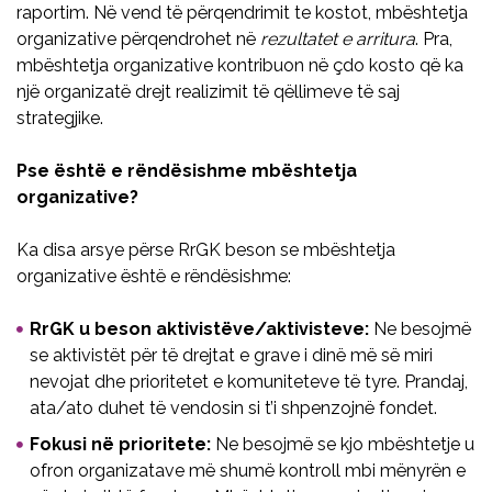
raportim. Në vend të përqendrimit te kostot, mbështetja
organizative përqendrohet në
rezultatet e arritura
. Pra,
mbështetja organizative kontribuon në çdo kosto që ka
një organizatë drejt realizimit të qëllimeve të saj
strategjike.
Pse është e rëndësishme mbështetja
organizative?
Ka disa arsye përse RrGK beson se mbështetja
organizative është e rëndësishme:
RrGK u beson aktivistëve/aktivisteve:
Ne besojmë
se aktivistët për të drejtat e grave i dinë më së miri
nevojat dhe prioritetet e komuniteteve të tyre. Prandaj,
ata/ato duhet të vendosin si t’i shpenzojnë fondet.
Fokusi në prioritete:
Ne besojmë se kjo mbështetje u
ofron organizatave më shumë kontroll mbi mënyrën e