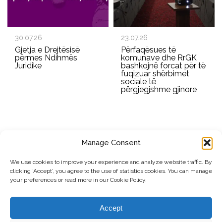
30.07.26
23.07.26
Gjetja e Drejtësisë
Përfaqësues të
përmes Ndihmës
komunave dhe RrGK
Juridike
bashkojnë forcat për të
fuqizuar shërbimet
sociale të
përgjegjshme gjinore
Manage Consent
REGJISTROHU PËR BULETININ E RRGK-SË
We use cookies to improve your experience and analyze website traffic. By
clicking ‘Accept’, you agree to the use of statistics cookies. You can manage
Dërgo
your preferences or read more in our Cookie Policy.
© Copyright, 2026 . Rrjeti i Grave të Kosovës. Të gjitha të drejtat e
Accept
rezervuara.