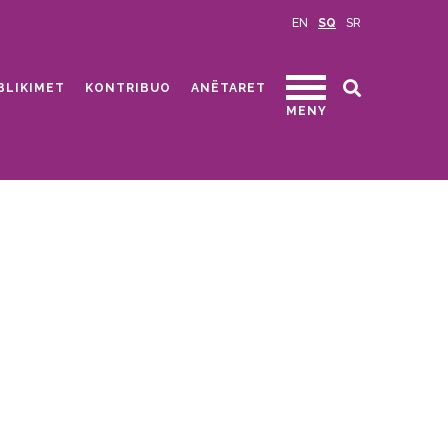
EN
SQ
SR
BLIKIMET
KONTRIBUO
ANËTARET
MENY