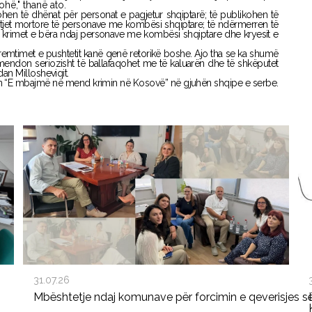
hë," thanë ato.
hen të dhënat për personat e pagjetur shqiptarë; të publikohen të
etjet mortore të personave me kombësi shqiptare; të ndërmerren të
r krimet e bëra ndaj personave me kombësi shqiptare dhe kryesit e
emtimet e pushtetit kanë qenë retorikë boshe. Ajo tha se ka shumë
mendon seriozisht të ballafaqohet me të kaluarën dhe të shkëputet
dan Millosheviqit.
 “E mbajmë në mend krimin në Kosovë” në gjuhën shqipe e serbe.
.
31.07.26
Mbështetje ndaj komunave për forcimin e qeverisjes s