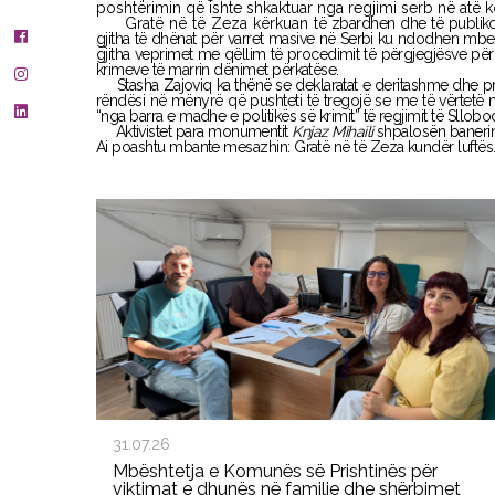
poshtërimin që ishte shkaktuar nga regjimi serb në atë ko
Gratë në të Zeza kërkuan
të zbardhen dhe të publiko
gjitha të dhënat për varret masive në Serbi ku ndodhen mb
gjitha veprimet me qëllim të procedimit të përgjegjësve pë
krimeve të marrin dënimet përkatëse.
Stasha Zajoviq ka thënë se deklaratat e deritashme dhe pr
rëndësi në mënyrë që pushteti të tregojë se me të vërtetë 
“nga barra e madhe e politikës së krimit” të regjimit të Sllobo
Aktivistet para monumentit
Knjaz Mihaili
shpalosën banerin
Ai poashtu mbante mesazhin: Gratë në të Zeza kundër luftës
31.07.26
Mbështetja e Komunës së Prishtinës për
viktimat e dhunës në familje dhe shërbimet