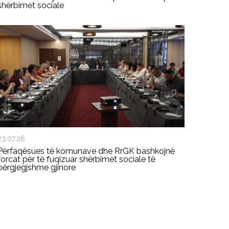
shërbimet sociale
23.07.26
Përfaqësues të komunave dhe RrGK bashkojnë
forcat për të fuqizuar shërbimet sociale të
përgjegjshme gjinore