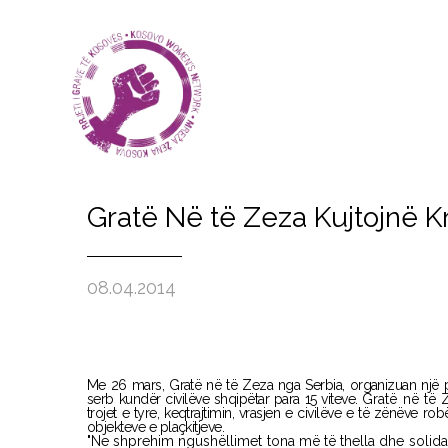
Gratë Në të Zeza Kujtojnë 
08.04.2014
Me 26 mars, Gratë në të Zeza nga Serbia, organizuan një 
serb kundër civilëve shqipëtar para 15 viteve.
Gratë në të
trojet e tyre, keqtrajtimin, vrasjen e civilëve e të zënëve r
objekteve e plaçkitjeve.
"Ne shprehim ngushëllimet tona më të thella dhe solidar