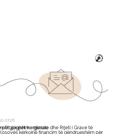
30.07.26
ë përgjegjshme gjinore
Institucionet komunale dhe Rrjeti i Grave të
Kosovës kërkojnë financim të qëndrueshëm për