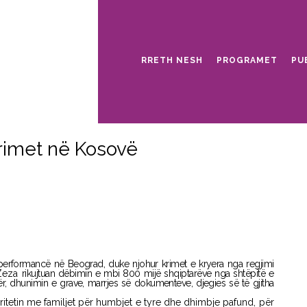
RRETH NESH
PROGRAMET
PU
Krimet në Kosovë
performancë në Beograd, duke njohur krimet e kryera nga regjimi
 Zeza
rikujtuan dëbimin e mbi 800 mijë shqiptarëve nga shtëpitë e
obër, dhunimin e grave, marrjes së dokumenteve, djegies së të gjitha
itetin me familjet për humbjet e tyre dhe dhimbje pafund, për