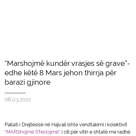
“Marshojmë kundër vrasjes së grave”-
edhe këtë 8 Mars jehon thirrja për
barazi gjinore
08.03.2022
Pallati i Drejtësisë në Hajvali ishte vendtakimi i kolektivit
“MARShojmë S’festojmë”
, i cili për vitin e shtatë me radhë