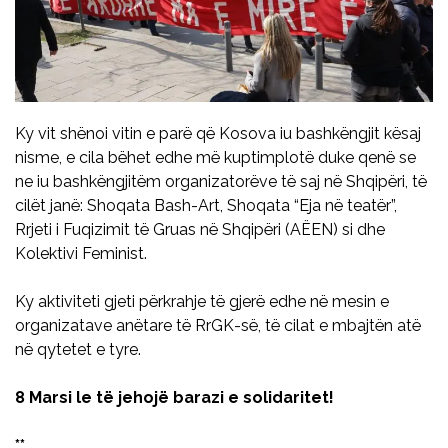
Ky vit shënoi vitin e parë që Kosova iu bashkëngjit kësaj
nisme, e cila bëhet edhe më kuptimplotë duke qenë se
ne iu bashkëngjitëm organizatorëve të saj në Shqipëri, të
cilët janë: Shoqata Bash-Art, Shoqata “Eja në teatër”,
Rrjeti i Fuqizimit të Gruas në Shqipëri (AËEN) si dhe
Kolektivi Feminist.
Ky aktiviteti gjeti përkrahje të gjerë edhe në mesin e
organizatave anëtare të RrGK-së, të cilat e mbajtën atë
në qytetet e tyre.
8 Marsi le të jehojë barazi e solidaritet!
**