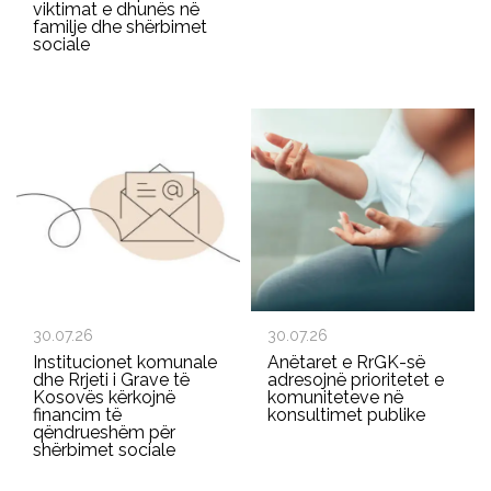
viktimat e dhunës në
familje dhe shërbimet
sociale
30.07.26
30.07.26
Institucionet komunale
Anëtaret e RrGK-së
dhe Rrjeti i Grave të
adresojnë prioritetet e
Kosovës kërkojnë
komuniteteve në
financim të
konsultimet publike
qëndrueshëm për
shërbimet sociale