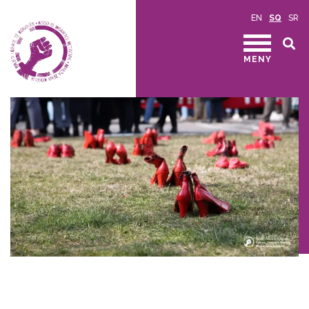
EN
SQ
SR
MENY