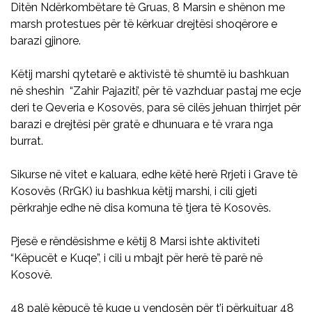
Ditën Ndërkombëtare të Gruas, 8 Marsin e shënon me
marsh protestues për të kërkuar drejtësi shoqërore e
barazi gjinore.
Këtij marshi qytetarë e aktivistë të shumtë iu bashkuan
në sheshin “Zahir Pajaziti’, për të vazhduar pastaj me ecje
deri te Qeveria e Kosovës, para së cilës jehuan thirrjet për
barazi e drejtësi për gratë e dhunuara e të vrara nga
burrat.
Sikurse në vitet e kaluara, edhe këtë herë Rrjeti i Grave të
Kosovës (RrGK) iu bashkua këtij marshi, i cili gjeti
përkrahje edhe në disa komuna të tjera të Kosovës.
Pjesë e rëndësishme e këtij 8 Marsi ishte aktiviteti
“Këpucët e Kuqe”, i cili u mbajt për herë të parë në
Kosovë.
48 palë këpucë të kuqe u vendosën për t’i përkujtuar 48