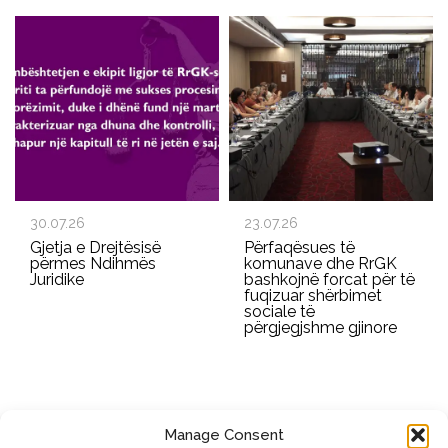
30.07.26
23.07.26
Gjetja e Drejtësisë
Përfaqësues të
përmes Ndihmës
komunave dhe RrGK
Juridike
bashkojnë forcat për të
fuqizuar shërbimet
sociale të
përgjegjshme gjinore
Manage Consent