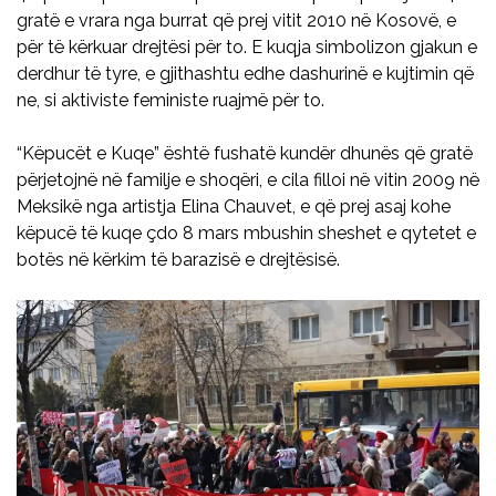
gratë e vrara nga burrat që prej vitit 2010 në Kosovë, e
për të kërkuar drejtësi për to. E kuqja simbolizon gjakun e
derdhur të tyre, e gjithashtu edhe dashurinë e kujtimin që
ne, si aktiviste feministe ruajmë për to.
“Këpucët e Kuqe” është fushatë kundër dhunës që gratë
përjetojnë në familje e shoqëri, e cila filloi në vitin 2009 në
Meksikë nga artistja Elina Chauvet, e që prej asaj kohe
këpucë të kuqe çdo 8 mars mbushin sheshet e qytetet e
botës në kërkim të barazisë e drejtësisë.