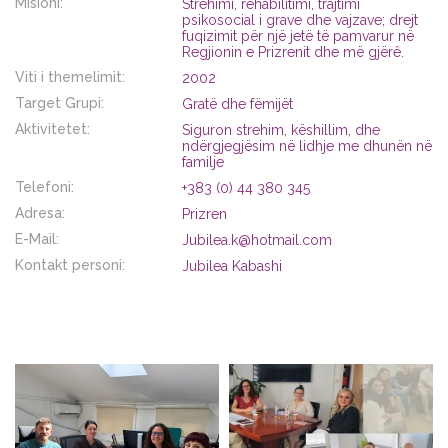
Misioni:
Strehimi, rehabilitimi, trajtimi
psikosocial i grave dhe vajzave; drejt
fuqizimit për një jetë të pamvarur në
Regjionin e Prizrenit dhe më gjërê.
Viti i themelimit:
2002
Target Grupi:
Gratë dhe fëmijët
Aktivitetet:
Siguron strehim, këshillim, dhe
ndërgjegjësim në lidhje me dhunën në
familje
Telefoni:
+383 (0) 44 380 345
Adresa:
Prizren
E-Mail:
Jubilea.k@hotmail.com
Kontakt personi:
Jubilea Kabashi