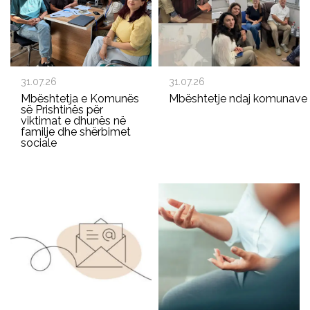
31.07.26
31.07.26
Mbështetja e Komunës
Mbështetje ndaj komunave p
së Prishtinës për
viktimat e dhunës në
familje dhe shërbimet
sociale