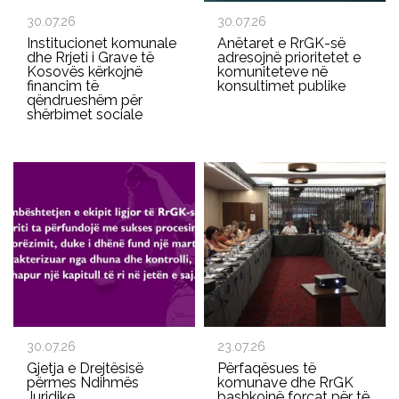
30.07.26
30.07.26
Institucionet komunale
Anëtaret e RrGK-së
dhe Rrjeti i Grave të
adresojnë prioritetet e
Kosovës kërkojnë
komuniteteve në
financim të
konsultimet publike
qëndrueshëm për
shërbimet sociale
30.07.26
23.07.26
Gjetja e Drejtësisë
Përfaqësues të
përmes Ndihmës
komunave dhe RrGK
Juridike
bashkojnë forcat për të