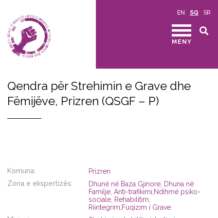
EN
SQ
SR
MENY
Qendra për Strehimin e Grave dhe
Fëmijëve, Prizren (QSGF – P)
Komuna:
Prizren
Zona e ekspertizës:
Dhunë në Baza Gjinore, Dhuna në
Familje, Anti-trafikimi,Ndihmë psiko-
sociale, Rehabilitim,
Riintegrim,Fuqizim i Grave