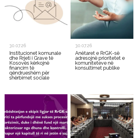
30.07.26
30.07.26
Institucionet komunale
Anëtaret e RrGK-së
dhe Rrjeti i Grave të
adresojnë prioritetet e
Kosovës kërkojnë
komuniteteve në
financim të
konsultimet publike
qëndrueshëm për
shërbimet sociale