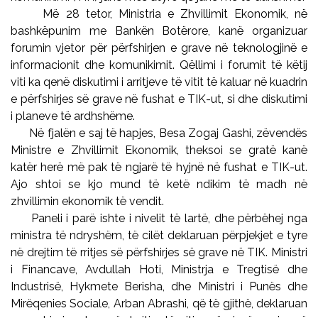
Më 28 tetor, Ministria e Zhvillimit Ekonomik, në
bashkëpunim me Bankën Botërore, kanë organizuar
forumin vjetor për përfshirjen e grave në teknologjinë e
informacionit dhe komunikimit. Qëllimi i forumit të këtij
viti ka qenë diskutimi i arritjeve të vitit të kaluar në kuadrin
e përfshirjes së grave në fushat e TIK-ut, si dhe diskutimi
i planeve të ardhshëme.
Në fjalën e saj të hapjes, Besa Zogaj Gashi, zëvendës
Ministre e Zhvillimit Ekonomik, theksoi se gratë kanë
katër herë më pak të ngjarë të hyjnë në fushat e TIK-ut.
Ajo shtoi se kjo mund të ketë ndikim të madh në
zhvillimin ekonomik të vendit.
Paneli i parë ishte i nivelit të lartë, dhe përbëhej nga
ministra të ndryshëm, të cilët deklaruan përpjekjet e tyre
në drejtim të rritjes së përfshirjes së grave në TIK. Ministri
i Financave, Avdullah Hoti, Ministrja e Tregtisë dhe
Industrisë, Hykmete Berisha, dhe Ministri i Punës dhe
Mirëqenies Sociale, Arban Abrashi, që të gjithë, deklaruan