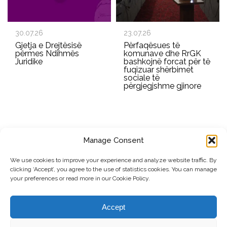
30.07.26
23.07.26
Gjetja e Drejtësisë
Përfaqësues të
përmes Ndihmës
komunave dhe RrGK
Juridike
bashkojnë forcat për të
fuqizuar shërbimet
sociale të
përgjegjshme gjinore
Manage Consent
REGJISTROHU PËR BULETININ E RRGK-SË
We use cookies to improve your experience and analyze website traffic. By
clicking ‘Accept’, you agree to the use of statistics cookies. You can manage
Dërgo
your preferences or read more in our Cookie Policy.
© Copyright, 2026 . Rrjeti i Grave të Kosovës. Të gjitha të drejtat e
Accept
rezervuara.