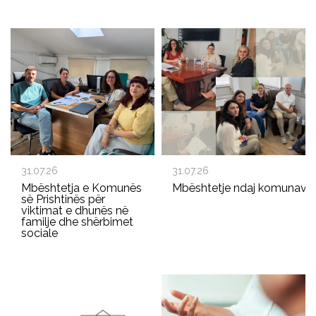
31.07.26
31.07.26
Mbështetja e Komunës
Mbështetje ndaj komunave p
së Prishtinës për
viktimat e dhunës në
familje dhe shërbimet
sociale