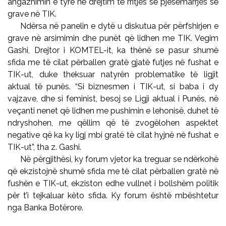
angazhimin e tyre në drejtim të rritjes së pjesëmarrjes së
grave në TIK.
Ndërsa në panelin e dytë u diskutua për përfshirjen e
grave në arsimimin dhe punët që lidhen me TIK. Vegim
Gashi, Drejtor i KOMTEL-it, ka thënë se pasur shumë
sfida me të cilat përballen gratë gjatë futjes në fushat e
TIK-ut, duke theksuar natyrën problematike të ligjit
aktual të punës. “Si biznesmen i TIK-ut, si baba i dy
vajzave, dhe si feminist, besoj se Ligji aktual i Punës, në
veçanti nenet që lidhen me pushimin e lehonisë, duhet të
ndryshohen, me qëllim që të zvogëlohen aspektet
negative që ka ky ligj mbi gratë të cilat hyjnë në fushat e
TIK-ut”, tha z. Gashi.
Në përgjithësi, ky forum vjetor ka treguar se ndërkohë
që ekzistojnë shumë sfida me të cilat përballen gratë në
fushën e TIK-ut, ekziston edhe vullnet i bollshëm politik
për t’i tejkaluar këto sfida. Ky forum është mbështetur
nga Banka Botërore.