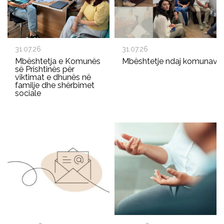
31.07.26
31.07.26
Mbështetja e Komunës
Mbështetje ndaj komunave p
së Prishtinës për
viktimat e dhunës në
familje dhe shërbimet
sociale