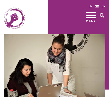
EN
SQ
SR
MENY