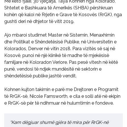
Me këto fjalë, 30 vjeçarja, Taya Kohnen nga Kolorado,
Shtetet e Bashkuara të Amerikës (SHBA) përshkruan
kohën që kaloi në Rrjetin e Grave të Kosovës (RrGK), nga
gushti deri në dhjetor të vitit 2019.
Ajo mbaroi studimet Master në Sistemin, Menaxhimin
dhe Politikat e Shëndetësisë Publike, në Universitetin e
Kolorados, Denver në vitin 2018. Para vizitës së saj në
Kosovë, punoi në një klinikë të madhe të mjekësisë
familjare në Koloradon Veriore. Pas pesë vitesh në këtë
punë, vendosi të ndjek mundësitë në sektorin e
shëndetësisë publike jashtë vendit.
Kohnen kujton takimin e parë me Drejtoren e Programit
të RrGK-së, Nicole Farnsworth, e cila e solli atë në ekipin
e RrGK-së për të ndihmuar në hulumtimin e fondeve.
“Kam dëgjuar shumë gjëra të mira për RrGK-në