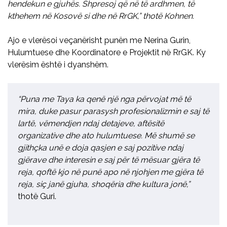
hendekun e gjuhës. Shpresoj që në të ardhmen, të
kthehem në Kosovë si dhe në RrGK,” thotë Kohnen.
Ajo e vlerësoi veçanërisht punën me Nerina Gurin,
Hulumtuese dhe Koordinatore e Projektit në RrGK. Ky
vlerësim është i dyanshëm.
“Puna me Taya ka qenë një nga përvojat më të
mira, duke pasur parasysh profesionalizmin e saj të
lartë, vëmendjen ndaj detajeve, aftësitë
organizative dhe ato hulumtuese. Më shumë se
gjithçka unë e doja qasjen e saj pozitive ndaj
gjërave dhe interesin e saj për të mësuar gjëra të
reja, qoftë kjo në punë apo në njohjen me gjëra të
reja, siç janë gjuha, shoqëria dhe kultura jonë,”
thotë Guri.