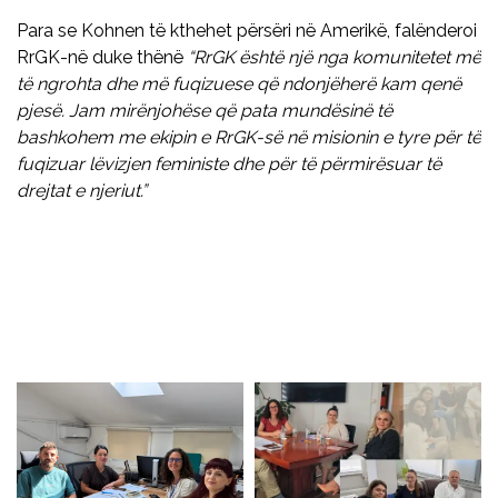
Para se Kohnen të kthehet përsëri në Amerikë, falënderoi
RrGK-në duke thënë
“RrGK është një nga komunitetet më
të ngrohta dhe më fuqizuese që
ndonjëherë
kam qenë
pjesë. Jam mirënjohëse që pata mundësinë të
bashkohem me ekipin e RrGK-së në misionin e tyre për të
fuqizuar lëvizjen feministe dhe për të përmirësuar të
drejtat e njeriut.”