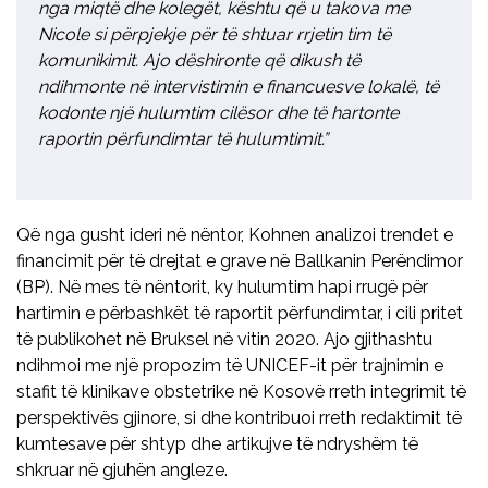
nga miqtë dhe kolegët, kështu që u takova me
Nicole si përpjekje për të shtuar rrjetin tim të
komunikimit. Ajo dëshironte që dikush të
ndihmonte në intervistimin e financuesve lokalë, të
kodonte një hulumtim cilësor dhe të hartonte
raportin përfundimtar të hulumtimit.”
Që nga gusht ideri në nëntor, Kohnen analizoi trendet e
financimit për të drejtat e grave në Ballkanin Perëndimor
(BP). Në mes të nëntorit, ky hulumtim hapi rrugë për
hartimin e përbashkët të raportit përfundimtar, i cili pritet
të publikohet në Bruksel në vitin 2020. Ajo gjithashtu
ndihmoi me një propozim të UNICEF-it për trajnimin e
stafit të klinikave obstetrike në Kosovë rreth integrimit të
perspektivës gjinore, si dhe kontribuoi rreth redaktimit të
kumtesave për shtyp dhe artikujve të ndryshëm të
shkruar në gjuhën angleze.