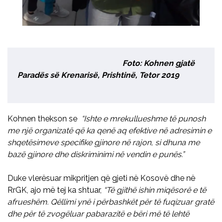
Foto: Kohnen gjatë
Paradës së Krenarisë, Prishtinë, Tetor 2019
Kohnen thekson se
“Ishte e mrekullueshme të punosh
me një organizatë që ka qenë aq efektive në adresimin e
shqetësimeve specifike gjinore në rajon, si dhuna me
bazë gjinore dhe diskriminimi në vendin e punës.”
Duke vlerësuar mikpritjen që gjeti në Kosovë dhe në
RrGK, ajo më tej ka shtuar,
“Të gjithë ishin miqësorë e të
afrueshëm. Qëllimi ynë i përbashkët për të fuqizuar gratë
dhe për të zvogëluar pabarazitë e bëri më të lehtë