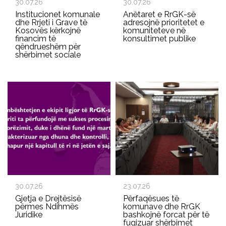
30.07.26
30.07.26
Institucionet komunale
Anëtaret e RrGK-së
dhe Rrjeti i Grave të
adresojnë prioritetet e
Kosovës kërkojnë
komuniteteve në
financim të
konsultimet publike
qëndrueshëm për
shërbimet sociale
30.07.26
23.07.26
Gjetja e Drejtësisë
Përfaqësues të
përmes Ndihmës
komunave dhe RrGK
Juridike
bashkojnë forcat për të
fuqizuar shërbimet