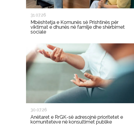
31.07.26
Mbështetja e Komunës së Prishtinës për
viktimat e dhunës në familje dhe shërbimet
sociale
30.07.26
Anëtaret e RrGK-së adresojnë prioritetet e
komuniteteve në konsultimet publike