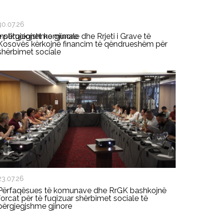
30.07.26
ë përgjegjshme gjinore
Institucionet komunale dhe Rrjeti i Grave të
Kosovës kërkojnë financim të qëndrueshëm për
shërbimet sociale
23.07.26
Përfaqësues të komunave dhe RrGK bashkojnë
forcat për të fuqizuar shërbimet sociale të
përgjegjshme gjinore