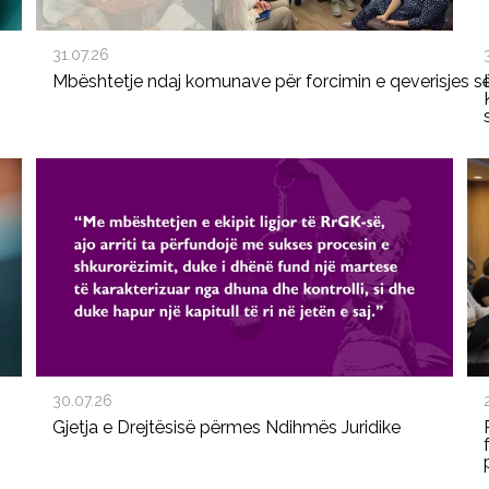
31.07.26
Mbështetje ndaj komunave për forcimin e qeverisjes s
30.07.26
Gjetja e Drejtësisë përmes Ndihmës Juridike