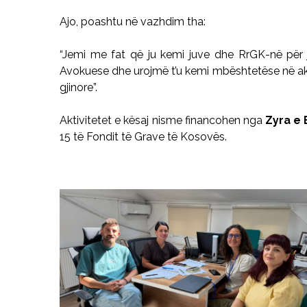
Ajo, poashtu në vazhdim tha:
“Jemi me fat që ju kemi juve dhe RrGK-në për 
Avokuese dhe urojmë t’u kemi mbështetëse në ak
gjinore”.
Aktivitetet e kësaj nisme financohen nga
Zyra e 
15 të Fondit të Grave të Kosovës.