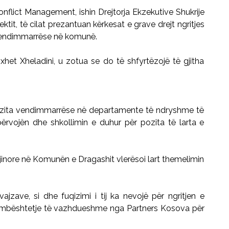
flict Management, ishin Drejtorja Ekzekutive Shukrije
tit, të cilat prezantuan kërkesat e grave drejt ngritjes
 vendimmarrëse në komunë.
hxhet Xheladini, u zotua se do të shfyrtëzojë të gjitha
r pozita vendimmarrëse në departamente të ndryshme të
rvojën dhe shkollimin e duhur për pozita të larta e
Gjinore në Komunën e Dragashit vlerësoi lart themelimin
ajzave, si dhe fuqizimi i tij ka nevojë për ngritjen e
 mbështetje të vazhdueshme nga Partners Kosova për