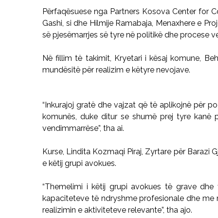
Përfaqësuese nga Partners Kosova Center for Con
Gashi, si dhe Hilmije Ramabaja, Menaxhere e Projek
së pjesëmarrjes së tyre në politikë dhe procese
Në fillim të takimit, Kryetari i kësaj komune, Be
mundësitë për realizim e këtyre nevojave.
“Inkurajoj gratë dhe vajzat që të aplikojnë pë
komunës, duke ditur se shumë prej tyre kanë pë
vendimmarrëse”, tha ai.
Kurse, Lindita Kozmaqi Piraj, Zyrtare për Barazi 
e këtij grupi avokues.
“Themelimi i këtij grupi avokues të grave dhe v
kapaciteteve të ndryshme profesionale dhe me
realizimin e aktiviteteve relevante”, tha ajo.