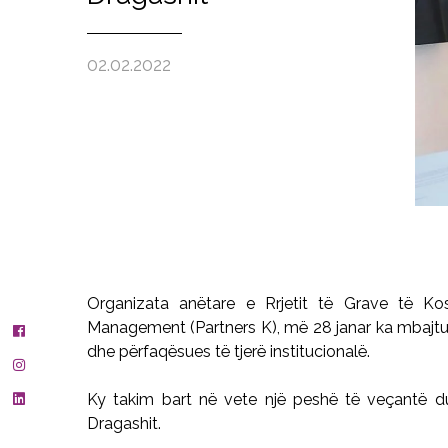
02.02.2022
Organizata anëtare e Rrjetit të Grave të Ko
Management (Partners K), më 28 janar ka mbajtu
dhe përfaqësues të tjerë institucionalë.
Ky takim bart në vete një peshë të veçantë d
Dragashit.